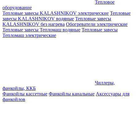
Тепловое
оборудование
Тепловые завесы KALASHNIKOV электрические
Тепловые
завесы KALASHNIKOV водяные
Тепловые завесы
KALASHNIKOV без нагрева
Обогреватели электрические
Тепловые завесы Тепломаш водяные
Тепловые завесы
Тепломаш электрические
Чиллеры,
фанкойлы, ККБ
Фанкойлы кассетные
Фанкойлы канальные
Аксессуары для
фанкойлов