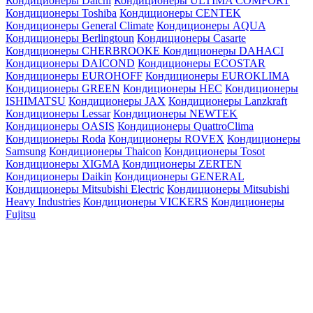
Кондиционеры Daichi
Кондиционеры ULTIMA COMFORT
Кондиционеры Toshiba
Кондиционеры CENTEK
Кондиционеры General Climate
Кондиционеры AQUA
Кондиционеры Berlingtoun
Кондиционеры Casarte
Кондиционеры CHERBROOKE
Кондиционеры DAHACI
Кондиционеры DAICOND
Кондиционеры ECOSTAR
Кондиционеры EUROHOFF
Кондиционеры EUROKLIMA
Кондиционеры GREEN
Кондиционеры HEC
Кондиционеры
ISHIMATSU
Кондиционеры JAX
Кондиционеры Lanzkraft
Кондиционеры Lessar
Кондиционеры NEWTEK
Кондиционеры OASIS
Кондиционеры QuattroClima
Кондиционеры Roda
Кондиционеры ROVEX
Кондиционеры
Samsung
Кондиционеры Thaicon
Кондиционеры Tosot
Кондиционеры XIGMA
Кондиционеры ZERTEN
Кондиционеры Daikin
Кондиционеры GENERAL
Кондиционеры Mitsubishi Electric
Кондиционеры Mitsubishi
Heavy Industries
Кондиционеры VICKERS
Кондиционеры
Fujitsu