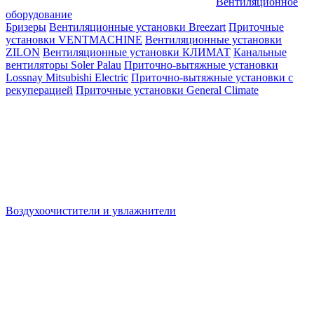
Вентиляционное
оборудование
Бризеры
Вентиляционные установки Breezart
Приточные
установки VENTMACHINE
Вентиляционные установки
ZILON
Вентиляционные установки КЛИМАТ
Канальные
вентиляторы Soler Palau
Приточно-вытяжные установки
Lossnay Mitsubishi Electric
Приточно-вытяжные установки с
рекуперацией
Приточные установки General Climate
Воздухоочистители и увлажнители