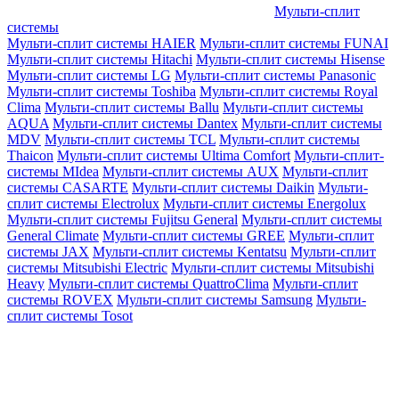
Мульти-сплит
системы
Мульти-сплит системы HAIER
Мульти-сплит системы FUNAI
Мульти-сплит системы Hitachi
Мульти-сплит системы Hisense
Мульти-сплит системы LG
Мульти-сплит системы Panasonic
Мульти-сплит системы Toshiba
Мульти-сплит системы Royal
Clima
Мульти-сплит системы Ballu
Мульти-сплит системы
AQUA
Мульти-сплит системы Dantex
Мульти-сплит системы
MDV
Мульти-сплит системы TCL
Мульти-сплит системы
Thaicon
Мульти-сплит системы Ultima Comfort
Мульти-сплит-
системы MIdea
Мульти-сплит системы AUX
Мульти-сплит
системы CASARTE
Мульти-сплит системы Daikin
Мульти-
сплит системы Electrolux
Мульти-сплит системы Energolux
Мульти-сплит системы Fujitsu General
Мульти-сплит системы
General Climate
Мульти-сплит системы GREE
Мульти-сплит
системы JAX
Мульти-сплит системы Kentatsu
Мульти-сплит
системы Mitsubishi Electric
Мульти-сплит системы Mitsubishi
Heavy
Мульти-сплит системы QuattroClima
Мульти-сплит
системы ROVEX
Мульти-сплит системы Samsung
Мульти-
сплит системы Tosot