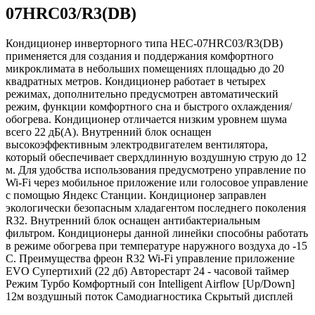
07HRC03/R3(DB)
Кондиционер инверторного типа HEC-07HRC03/R3(DB)
применяется для создания и поддержания комфортного
микроклимата в небольших помещениях площадью до 20
квадратных метров. Кондиционер работает в четырех
режимах, дополнительно предусмотрен автоматический
режим, функции комфортного сна и быстрого охлаждения/
обогрева. Кондиционер отличается низким уровнем шума
всего 22 дБ(A). Внутренний блок оснащен
высокоэффективным электродвигателем вентилятора,
который обеспечивает сверхдлинную воздушную струю до 12
м. Для удобства использования предусмотрено управление по
Wi-Fi через мобильное приложение или голосовое управление
с помощью Яндекс Станции. Кондиционер заправлен
экологически безопасным хладагентом последнего поколения
R32. Внутренний блок оснащен антибактериальным
фильтром. Кондиционеры данной линейки способны работать
в режиме обогрева при температуре наружного воздуха до -15
C. Преимущества фреон R32 Wi-Fi управление приложение
EVO Супертихий (22 дб) Авторестарт 24 - часовой таймер
Режим Турбо Комфортный сон Intelligent Airflow [Up/Down]
12м воздушный поток Самодиагностика Скрытый дисплей