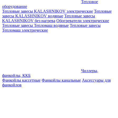
Тепловое
оборудование
Тепловые завесы KALASHNIKOV электрические
Тепловые
завесы KALASHNIKOV водяные
Тепловые завесы
KALASHNIKOV без нагрева
Обогреватели электрические
Тепловые завесы Тепломаш водяные
Тепловые завесы
Тепломаш электрические
Чиллеры,
фанкойлы, ККБ
Фанкойлы кассетные
Фанкойлы канальные
Аксессуары для
фанкойлов