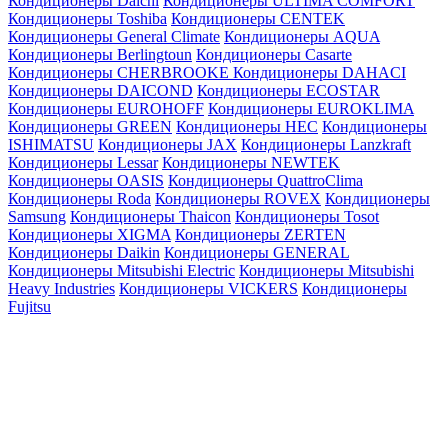
Кондиционеры Daichi
Кондиционеры ULTIMA COMFORT
Кондиционеры Toshiba
Кондиционеры CENTEK
Кондиционеры General Climate
Кондиционеры AQUA
Кондиционеры Berlingtoun
Кондиционеры Casarte
Кондиционеры CHERBROOKE
Кондиционеры DAHACI
Кондиционеры DAICOND
Кондиционеры ECOSTAR
Кондиционеры EUROHOFF
Кондиционеры EUROKLIMA
Кондиционеры GREEN
Кондиционеры HEC
Кондиционеры
ISHIMATSU
Кондиционеры JAX
Кондиционеры Lanzkraft
Кондиционеры Lessar
Кондиционеры NEWTEK
Кондиционеры OASIS
Кондиционеры QuattroClima
Кондиционеры Roda
Кондиционеры ROVEX
Кондиционеры
Samsung
Кондиционеры Thaicon
Кондиционеры Tosot
Кондиционеры XIGMA
Кондиционеры ZERTEN
Кондиционеры Daikin
Кондиционеры GENERAL
Кондиционеры Mitsubishi Electric
Кондиционеры Mitsubishi
Heavy Industries
Кондиционеры VICKERS
Кондиционеры
Fujitsu