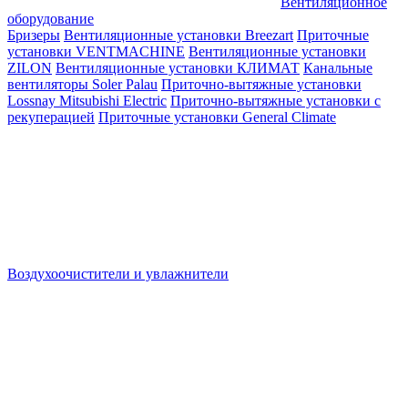
Вентиляционное
оборудование
Бризеры
Вентиляционные установки Breezart
Приточные
установки VENTMACHINE
Вентиляционные установки
ZILON
Вентиляционные установки КЛИМАТ
Канальные
вентиляторы Soler Palau
Приточно-вытяжные установки
Lossnay Mitsubishi Electric
Приточно-вытяжные установки с
рекуперацией
Приточные установки General Climate
Воздухоочистители и увлажнители