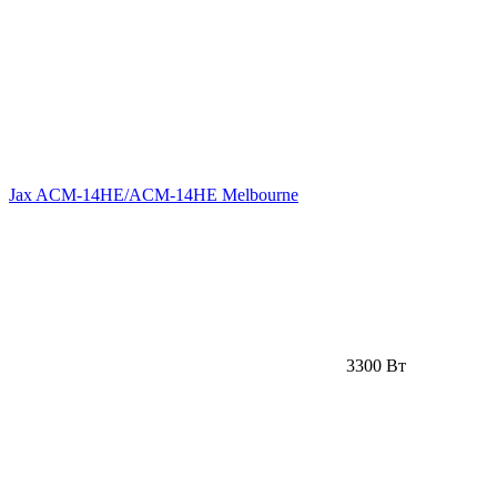
Jax ACM-14HE/ACM-14HE Melbourne
3300 Вт