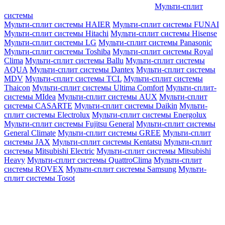
Мульти-сплит
системы
Мульти-сплит системы HAIER
Мульти-сплит системы FUNAI
Мульти-сплит системы Hitachi
Мульти-сплит системы Hisense
Мульти-сплит системы LG
Мульти-сплит системы Panasonic
Мульти-сплит системы Toshiba
Мульти-сплит системы Royal
Clima
Мульти-сплит системы Ballu
Мульти-сплит системы
AQUA
Мульти-сплит системы Dantex
Мульти-сплит системы
MDV
Мульти-сплит системы TCL
Мульти-сплит системы
Thaicon
Мульти-сплит системы Ultima Comfort
Мульти-сплит-
системы MIdea
Мульти-сплит системы AUX
Мульти-сплит
системы CASARTE
Мульти-сплит системы Daikin
Мульти-
сплит системы Electrolux
Мульти-сплит системы Energolux
Мульти-сплит системы Fujitsu General
Мульти-сплит системы
General Climate
Мульти-сплит системы GREE
Мульти-сплит
системы JAX
Мульти-сплит системы Kentatsu
Мульти-сплит
системы Mitsubishi Electric
Мульти-сплит системы Mitsubishi
Heavy
Мульти-сплит системы QuattroClima
Мульти-сплит
системы ROVEX
Мульти-сплит системы Samsung
Мульти-
сплит системы Tosot