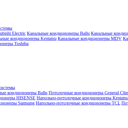
истемы
ishi Electric
Канальные кондиционеры Ballu
Канальные кондиц
ьные кондиционеры Kentatsu
Канальные кондиционеры MDV
Ка
онеры Toshiba
системы
ные кондиционеры Ballu
Потолочные кондиционеры General Clim
ционеры HISENSE
Напольно-потолочные кондиционеры Kentats
ционеры Samsung
Напольно-потолочные кондиционеры TCL
Пот