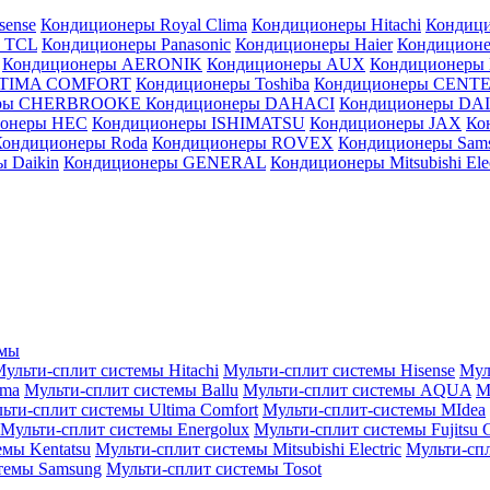
sense
Кондиционеры Royal Clima
Кондиционеры Hitachi
Кондиц
 TCL
Кондиционеры Panasonic
Кондиционеры Haier
Кондиционе
Кондиционеры AERONIK
Кондиционеры AUX
Кондиционеры 
LTIMA COMFORT
Кондиционеры Toshiba
Кондиционеры CENT
еры CHERBROOKE
Кондиционеры DAHACI
Кондиционеры D
ионеры HEC
Кондиционеры ISHIMATSU
Кондиционеры JAX
Ко
Кондиционеры Roda
Кондиционеры ROVEX
Кондиционеры Sam
 Daikin
Кондиционеры GENERAL
Кондиционеры Mitsubishi Elec
емы
ульти-сплит системы Hitachi
Мульти-сплит системы Hisense
Мул
ima
Мульти-сплит системы Ballu
Мульти-сплит системы AQUA
М
ьти-сплит системы Ultima Comfort
Мульти-сплит-системы MIdea
Мульти-сплит системы Energolux
Мульти-сплит системы Fujitsu G
емы Kentatsu
Мульти-сплит системы Mitsubishi Electric
Мульти-спл
темы Samsung
Мульти-сплит системы Tosot