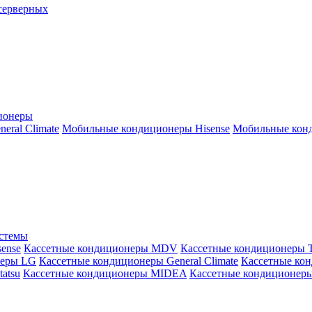
серверных
ионеры
ral Climate
Мобильные кондиционеры Hisense
Мобильные конд
истемы
ense
Кассетные кондиционеры MDV
Кассетные кондиционеры 
неры LG
Кассетные кондиционеры General Climate
Кассетные конд
atsu
Кассетные кондиционеры MIDEA
Кассетные кондиционер