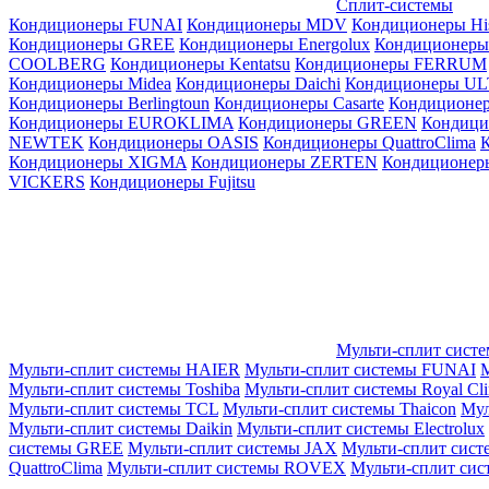
Сплит-системы
Кондиционеры FUNAI
Кондиционеры MDV
Кондиционеры Hi
Кондиционеры GREE
Кондиционеры Energolux
Кондиционеры
СOOLBERG
Кондиционеры Kentatsu
Кондиционеры FERRUM
Кондиционеры Midea
Кондиционеры Daichi
Кондиционеры U
Кондиционеры Berlingtoun
Кондиционеры Casarte
Кондицион
Кондиционеры EUROKLIMA
Кондиционеры GREEN
Кондиц
NEWTEK
Кондиционеры OASIS
Кондиционеры QuattroClima
Кондиционеры XIGMA
Кондиционеры ZERTEN
Кондиционеры
VICKERS
Кондиционеры Fujitsu
Мульти-сплит сист
Мульти-сплит системы HAIER
Мульти-сплит системы FUNAI
М
Мульти-сплит системы Toshiba
Мульти-сплит системы Royal Cl
Мульти-сплит системы TCL
Мульти-сплит системы Thaicon
Мул
Мульти-сплит системы Daikin
Мульти-сплит системы Electrolux
системы GREE
Мульти-сплит системы JAX
Мульти-сплит сист
QuattroClima
Мульти-сплит системы ROVEX
Мульти-сплит сис