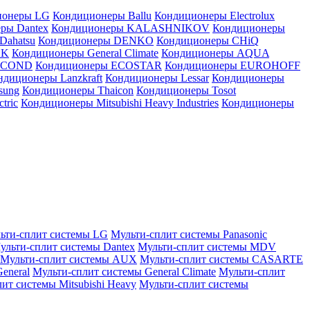
ионеры LG
Кондиционеры Ballu
Кондиционеры Electrolux
ры Dantex
Кондиционеры KALASHNIKOV
Кондиционеры
Dahatsu
Кондиционеры DENKO
Кондиционеры CHiQ
EK
Кондиционеры General Climate
Кондиционеры AQUA
AICOND
Кондиционеры ECOSTAR
Кондиционеры EUROHOFF
ндиционеры Lanzkraft
Кондиционеры Lessar
Кондиционеры
sung
Кондиционеры Thaicon
Кондиционеры Tosot
tric
Кондиционеры Mitsubishi Heavy Industries
Кондиционеры
ьти-сплит системы LG
Мульти-сплит системы Panasonic
ульти-сплит системы Dantex
Мульти-сплит системы MDV
Мульти-сплит системы AUX
Мульти-сплит системы CASARTE
eneral
Мульти-сплит системы General Climate
Мульти-сплит
ит системы Mitsubishi Heavy
Мульти-сплит системы