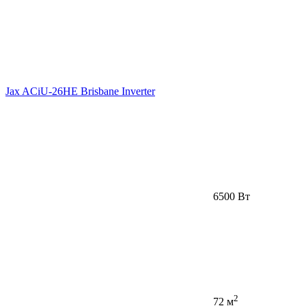
Jax ACiU-26HE Brisbane Inverter
6500 Вт
2
72 м