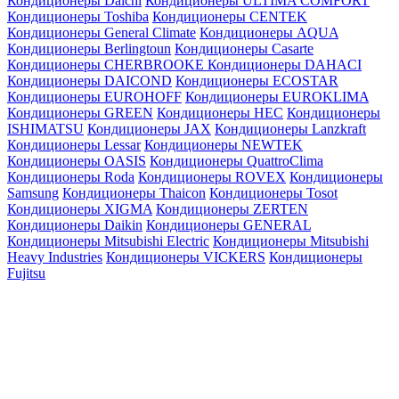
Кондиционеры Daichi
Кондиционеры ULTIMA COMFORT
Кондиционеры Toshiba
Кондиционеры CENTEK
Кондиционеры General Climate
Кондиционеры AQUA
Кондиционеры Berlingtoun
Кондиционеры Casarte
Кондиционеры CHERBROOKE
Кондиционеры DAHACI
Кондиционеры DAICOND
Кондиционеры ECOSTAR
Кондиционеры EUROHOFF
Кондиционеры EUROKLIMA
Кондиционеры GREEN
Кондиционеры HEC
Кондиционеры
ISHIMATSU
Кондиционеры JAX
Кондиционеры Lanzkraft
Кондиционеры Lessar
Кондиционеры NEWTEK
Кондиционеры OASIS
Кондиционеры QuattroClima
Кондиционеры Roda
Кондиционеры ROVEX
Кондиционеры
Samsung
Кондиционеры Thaicon
Кондиционеры Tosot
Кондиционеры XIGMA
Кондиционеры ZERTEN
Кондиционеры Daikin
Кондиционеры GENERAL
Кондиционеры Mitsubishi Electric
Кондиционеры Mitsubishi
Heavy Industries
Кондиционеры VICKERS
Кондиционеры
Fujitsu