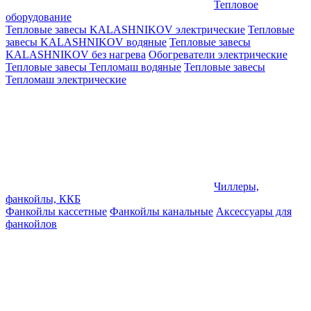
Тепловое
оборудование
Тепловые завесы KALASHNIKOV электрические
Тепловые
завесы KALASHNIKOV водяные
Тепловые завесы
KALASHNIKOV без нагрева
Обогреватели электрические
Тепловые завесы Тепломаш водяные
Тепловые завесы
Тепломаш электрические
Чиллеры,
фанкойлы, ККБ
Фанкойлы кассетные
Фанкойлы канальные
Аксессуары для
фанкойлов