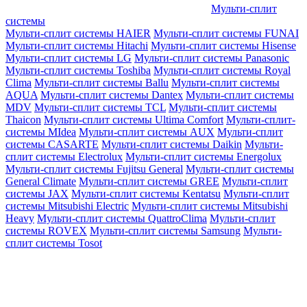
Мульти-сплит
системы
Мульти-сплит системы HAIER
Мульти-сплит системы FUNAI
Мульти-сплит системы Hitachi
Мульти-сплит системы Hisense
Мульти-сплит системы LG
Мульти-сплит системы Panasonic
Мульти-сплит системы Toshiba
Мульти-сплит системы Royal
Clima
Мульти-сплит системы Ballu
Мульти-сплит системы
AQUA
Мульти-сплит системы Dantex
Мульти-сплит системы
MDV
Мульти-сплит системы TCL
Мульти-сплит системы
Thaicon
Мульти-сплит системы Ultima Comfort
Мульти-сплит-
системы MIdea
Мульти-сплит системы AUX
Мульти-сплит
системы CASARTE
Мульти-сплит системы Daikin
Мульти-
сплит системы Electrolux
Мульти-сплит системы Energolux
Мульти-сплит системы Fujitsu General
Мульти-сплит системы
General Climate
Мульти-сплит системы GREE
Мульти-сплит
системы JAX
Мульти-сплит системы Kentatsu
Мульти-сплит
системы Mitsubishi Electric
Мульти-сплит системы Mitsubishi
Heavy
Мульти-сплит системы QuattroClima
Мульти-сплит
системы ROVEX
Мульти-сплит системы Samsung
Мульти-
сплит системы Tosot