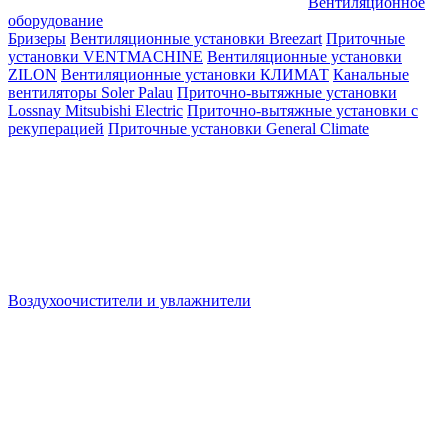
Вентиляционное
оборудование
Бризеры
Вентиляционные установки Breezart
Приточные
установки VENTMACHINE
Вентиляционные установки
ZILON
Вентиляционные установки КЛИМАТ
Канальные
вентиляторы Soler Palau
Приточно-вытяжные установки
Lossnay Mitsubishi Electric
Приточно-вытяжные установки с
рекуперацией
Приточные установки General Climate
Воздухоочистители и увлажнители