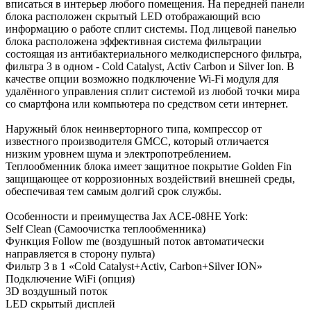
вписаться в интерьер любого помещения. На передней панели
блока расположен скрытый LED отображающий всю
информацию о работе сплит системы. Под лицевой панелью
блока расположена эффективная система фильтрации
состоящая из антибактериального мелкодисперсного фильтра,
фильтра 3 в одном - Cold Catalyst, Activ Carbon и Silver Ion. В
качестве опции возможно подключение Wi-Fi модуля для
удалённого управления сплит системой из любой точки мира
со смартфона или компьютера по средством сети интернет.
Наружный блок неинверторного типа, компрессор от
известного производителя GMCC, который отличается
низким уровнем шума и электропотреблением.
Теплообменник блока имеет защитное покрытие Golden Fin
защищающее от коррозионных воздействий внешней среды,
обеспечивая тем самым долгий срок службы.
Особенности и преимущества Jax ACE-08HE York:
Self Clean (Самоочистка теплообменника)
Функция Follow me (воздушный поток автоматически
направляется в сторону пульта)
Фильтр 3 в 1 «Cold Catalyst+Activ, Carbon+Silver ION»
Подключение WiFi (опция)
3D воздушный поток
LED скрытый дисплей