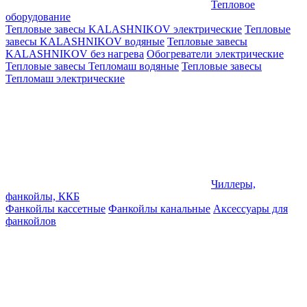
Тепловое
оборудование
Тепловые завесы KALASHNIKOV электрические
Тепловые
завесы KALASHNIKOV водяные
Тепловые завесы
KALASHNIKOV без нагрева
Обогреватели электрические
Тепловые завесы Тепломаш водяные
Тепловые завесы
Тепломаш электрические
Чиллеры,
фанкойлы, ККБ
Фанкойлы кассетные
Фанкойлы канальные
Аксессуары для
фанкойлов