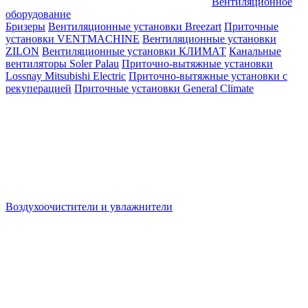
Вентиляционное
оборудование
Бризеры
Вентиляционные установки Breezart
Приточные
установки VENTMACHINE
Вентиляционные установки
ZILON
Вентиляционные установки КЛИМАТ
Канальные
вентиляторы Soler Palau
Приточно-вытяжные установки
Lossnay Mitsubishi Electric
Приточно-вытяжные установки с
рекуперацией
Приточные установки General Climate
Воздухоочистители и увлажнители