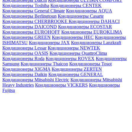
Кондиционеры Daichi
Кондиционеры ULTIMA COMFORT
Кондиционеры Toshiba
Кондиционеры CENTEK
Кондиционеры General Climate
Кондиционеры AQUA
Кондиционеры Berlingtoun
Кондиционеры Casarte
Кондиционеры CHERBROOKE
Кондиционеры DAHACI
Кондиционеры DAICOND
Кондиционеры ECOSTAR
Кондиционеры EUROHOFF
Кондиционеры EUROKLIMA
Кондиционеры GREEN
Кондиционеры HEC
Кондиционеры
ISHIMATSU
Кондиционеры JAX
Кондиционеры Lanzkraft
Кондиционеры Lessar
Кондиционеры NEWTEK
Кондиционеры OASIS
Кондиционеры QuattroClima
Кондиционеры Roda
Кондиционеры ROVEX
Кондиционеры
Samsung
Кондиционеры Thaicon
Кондиционеры Tosot
Кондиционеры XIGMA
Кондиционеры ZERTEN
Кондиционеры Daikin
Кондиционеры GENERAL
Кондиционеры Mitsubishi Electric
Кондиционеры Mitsubishi
Heavy Industries
Кондиционеры VICKERS
Кондиционеры
Fujitsu