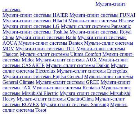
Мульти-сплит
системы
Мульти-сплит системы HAIER
Мульти-сплит системы FUNAI
Мульти-сплит системы Hitachi
Мульти-сплит системы Hisense
Мульти-сплит системы LG
Мульти-сплит системы Panasonic
Мульти-сплит системы Toshiba
Мульти-сплит системы Royal
Clima
Мульти-сплит системы Ballu
Мульти-сплит системы
AQUA
Мульти-сплит системы Dantex
Мульти-сплит системы
MDV
Мульти-сплит системы TCL
Мульти-сплит системы
Thaicon
Мульти-сплит системы Ultima Comfort
Мульти-сплит-
системы MIdea
Мульти-сплит системы AUX
Мульти-сплит
системы CASARTE
Мульти-сплит системы Daikin
Мульти-
сплит системы Electrolux
Мульти-сплит системы Energolux
Мульти-сплит системы Fujitsu General
Мульти-сплит системы
General Climate
Мульти-сплит системы GREE
Мульти-сплит
системы JAX
Мульти-сплит системы Kentatsu
Мульти-сплит
системы Mitsubishi Electric
Мульти-сплит системы Mitsubishi
Heavy
Мульти-сплит системы QuattroClima
Мульти-сплит
системы ROVEX
Мульти-сплит системы Samsung
Мульти-
сплит системы Tosot