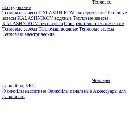
Тепловое
оборудование
Тепловые завесы KALASHNIKOV электрические
Тепловые
завесы KALASHNIKOV водяные
Тепловые завесы
KALASHNIKOV без нагрева
Обогреватели электрические
Тепловые завесы Тепломаш водяные
Тепловые завесы
Тепломаш электрические
Чиллеры,
фанкойлы, ККБ
Фанкойлы кассетные
Фанкойлы канальные
Аксессуары для
фанкойлов