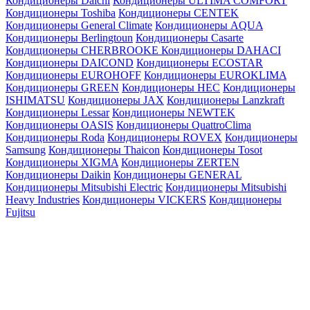
Кондиционеры Daichi
Кондиционеры ULTIMA COMFORT
Кондиционеры Toshiba
Кондиционеры CENTEK
Кондиционеры General Climate
Кондиционеры AQUA
Кондиционеры Berlingtoun
Кондиционеры Casarte
Кондиционеры CHERBROOKE
Кондиционеры DAHACI
Кондиционеры DAICOND
Кондиционеры ECOSTAR
Кондиционеры EUROHOFF
Кондиционеры EUROKLIMA
Кондиционеры GREEN
Кондиционеры HEC
Кондиционеры
ISHIMATSU
Кондиционеры JAX
Кондиционеры Lanzkraft
Кондиционеры Lessar
Кондиционеры NEWTEK
Кондиционеры OASIS
Кондиционеры QuattroClima
Кондиционеры Roda
Кондиционеры ROVEX
Кондиционеры
Samsung
Кондиционеры Thaicon
Кондиционеры Tosot
Кондиционеры XIGMA
Кондиционеры ZERTEN
Кондиционеры Daikin
Кондиционеры GENERAL
Кондиционеры Mitsubishi Electric
Кондиционеры Mitsubishi
Heavy Industries
Кондиционеры VICKERS
Кондиционеры
Fujitsu