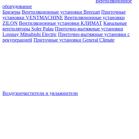
Вентиляционное
оборудование
Бризеры
Вентиляционные установки Breezart
Приточные
установки VENTMACHINE
Вентиляционные установки
ZILON
Вентиляционные установки КЛИМАТ
Канальные
вентиляторы Soler Palau
Приточно-вытяжные установки
Lossnay Mitsubishi Electric
Приточно-вытяжные установки с
рекуперацией
Приточные установки General Climate
Воздухоочистители и увлажнители