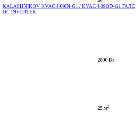
49
KALASHNIKOV KVAC-I-09IN-G1 / KVAC-I-09OD-G1 ГАЛС
DC INVERTER
2800 Вт
2
25 м