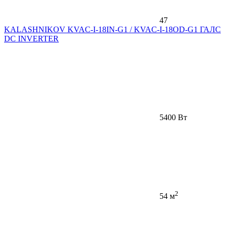
47
KALASHNIKOV KVAC-I-18IN-G1 / KVAC-I-18OD-G1 ГАЛС
DC INVERTER
5400 Вт
2
54 м