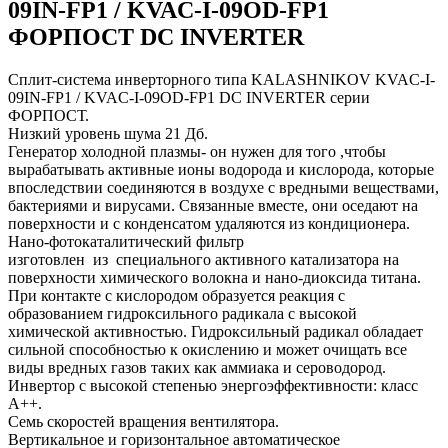
09IN-FP1 / KVAC-I-09OD-FP1
ФОРПОСТ DC INVERTER
Сплит-система инверторного типа KALASHNIKOV KVAC-I-
09IN-FP1 / KVAC-I-09OD-FP1 DC INVERTER серии
ФОРПОСТ.
Низкий уровень шума 21 Дб.
Генератор холодной плазмы- он нужен для того ,чтобы
вырабатывать активные ионы водорода и кислорода, которые
впоследствии соединяются в воздухе с вредными веществами,
бактериями и вирусами. Связанные вместе, они оседают на
поверхности и с конденсатом удаляются из кондиционера.
Нано-фотокаталитический фильтр
изготовлен из специального активного катализатора на
поверхности химического волокна и нано-диоксида титана.
При контакте с кислородом образуется реакция с
образованием гидроксильного радикала с высокой
химической активностью. Гидроксильный радикал обладает
сильной способностью к окислению и может очищать все
виды вредных газов таких как аммиака и сероводород.
Инвертор c высокой степенью энергоэффективности: класс
А++.
Семь скоростей вращения вентилятора.
Вертикальное и горизонтальное автоматическое