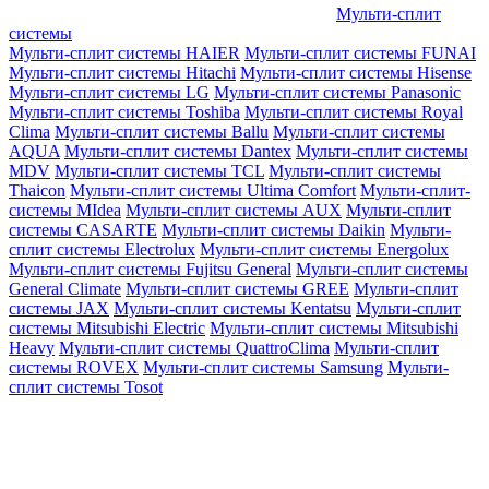
Мульти-сплит
системы
Мульти-сплит системы HAIER
Мульти-сплит системы FUNAI
Мульти-сплит системы Hitachi
Мульти-сплит системы Hisense
Мульти-сплит системы LG
Мульти-сплит системы Panasonic
Мульти-сплит системы Toshiba
Мульти-сплит системы Royal
Clima
Мульти-сплит системы Ballu
Мульти-сплит системы
AQUA
Мульти-сплит системы Dantex
Мульти-сплит системы
MDV
Мульти-сплит системы TCL
Мульти-сплит системы
Thaicon
Мульти-сплит системы Ultima Comfort
Мульти-сплит-
системы MIdea
Мульти-сплит системы AUX
Мульти-сплит
системы CASARTE
Мульти-сплит системы Daikin
Мульти-
сплит системы Electrolux
Мульти-сплит системы Energolux
Мульти-сплит системы Fujitsu General
Мульти-сплит системы
General Climate
Мульти-сплит системы GREE
Мульти-сплит
системы JAX
Мульти-сплит системы Kentatsu
Мульти-сплит
системы Mitsubishi Electric
Мульти-сплит системы Mitsubishi
Heavy
Мульти-сплит системы QuattroClima
Мульти-сплит
системы ROVEX
Мульти-сплит системы Samsung
Мульти-
сплит системы Tosot