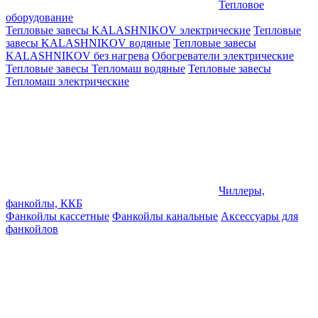
Тепловое
оборудование
Тепловые завесы KALASHNIKOV электрические
Тепловые
завесы KALASHNIKOV водяные
Тепловые завесы
KALASHNIKOV без нагрева
Обогреватели электрические
Тепловые завесы Тепломаш водяные
Тепловые завесы
Тепломаш электрические
Чиллеры,
фанкойлы, ККБ
Фанкойлы кассетные
Фанкойлы канальные
Аксессуары для
фанкойлов