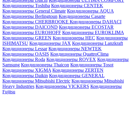
Кондиционеры Daichi
Кондиционеры ULTIMA COMFORT
Кондиционеры Toshiba
Кондиционеры CENTEK
Кондиционеры General Climate
Кондиционеры AQUA
Кондиционеры Berlingtoun
Кондиционеры Casarte
Кондиционеры CHERBROOKE
Кондиционеры DAHACI
Кондиционеры DAICOND
Кондиционеры ECOSTAR
Кондиционеры EUROHOFF
Кондиционеры EUROKLIMA
Кондиционеры GREEN
Кондиционеры HEC
Кондиционеры
ISHIMATSU
Кондиционеры JAX
Кондиционеры Lanzkraft
Кондиционеры Lessar
Кондиционеры NEWTEK
Кондиционеры OASIS
Кондиционеры QuattroClima
Кондиционеры Roda
Кондиционеры ROVEX
Кондиционеры
Samsung
Кондиционеры Thaicon
Кондиционеры Tosot
Кондиционеры XIGMA
Кондиционеры ZERTEN
Кондиционеры Daikin
Кондиционеры GENERAL
Кондиционеры Mitsubishi Electric
Кондиционеры Mitsubishi
Heavy Industries
Кондиционеры VICKERS
Кондиционеры
Fujitsu