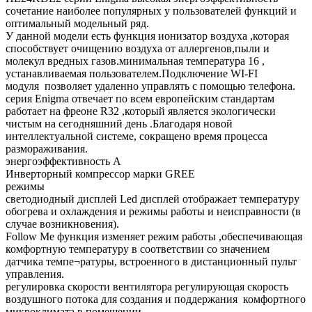
сочетание наиболее популярных у пользователей функций и
оптимальный модельный ряд.
У данной модели есть функция ионизатор воздуха ,которая
способствует очищению воздуха от аллергенов,пыли и
молекул вредных газов.минимальная температура 16 ,
устанавливаемая пользователем.Подключение WI-FI
модуля позволяет удаленно управлять с помощью телефона.
серия Enigma отвечает по всем европейским стандартам
работает на фреоне R32 ,который является экологически
чистым на сегодняшний день .Благодаря новой
интеллектуальной системе, сокращено время процесса
размораживания.
энергоэффективность А
Инверторный компрессор марки GREE
режимы
светодиодный дисплей Led дисплей отображает температуру
обогрева и охлаждения и режимы работы и неисправности (в
случае возникновения).
Follow Me функция изменяет режим работы ,обеспечивающая
комфортную температуру в соответствии со значением
датчика темпе¬ратуры, встроенного в дистанционный пульт
управления.
регулировка скорости вентилятора регулирующая скорость
воздушного потока для создания и поддержания комфортного
микроклимата в помещении.