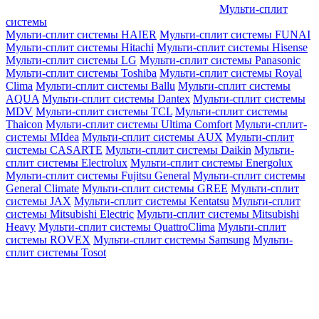
Мульти-сплит
системы
Мульти-сплит системы HAIER
Мульти-сплит системы FUNAI
Мульти-сплит системы Hitachi
Мульти-сплит системы Hisense
Мульти-сплит системы LG
Мульти-сплит системы Panasonic
Мульти-сплит системы Toshiba
Мульти-сплит системы Royal
Clima
Мульти-сплит системы Ballu
Мульти-сплит системы
AQUA
Мульти-сплит системы Dantex
Мульти-сплит системы
MDV
Мульти-сплит системы TCL
Мульти-сплит системы
Thaicon
Мульти-сплит системы Ultima Comfort
Мульти-сплит-
системы MIdea
Мульти-сплит системы AUX
Мульти-сплит
системы CASARTE
Мульти-сплит системы Daikin
Мульти-
сплит системы Electrolux
Мульти-сплит системы Energolux
Мульти-сплит системы Fujitsu General
Мульти-сплит системы
General Climate
Мульти-сплит системы GREE
Мульти-сплит
системы JAX
Мульти-сплит системы Kentatsu
Мульти-сплит
системы Mitsubishi Electric
Мульти-сплит системы Mitsubishi
Heavy
Мульти-сплит системы QuattroClima
Мульти-сплит
системы ROVEX
Мульти-сплит системы Samsung
Мульти-
сплит системы Tosot