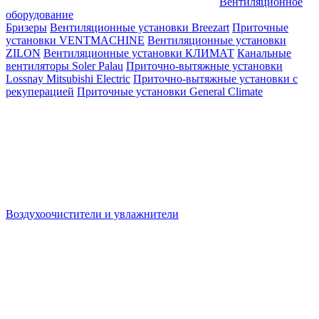
Вентиляционное
оборудование
Бризеры
Вентиляционные установки Breezart
Приточные
установки VENTMACHINE
Вентиляционные установки
ZILON
Вентиляционные установки КЛИМАТ
Канальные
вентиляторы Soler Palau
Приточно-вытяжные установки
Lossnay Mitsubishi Electric
Приточно-вытяжные установки с
рекуперацией
Приточные установки General Climate
Воздухоочистители и увлажнители