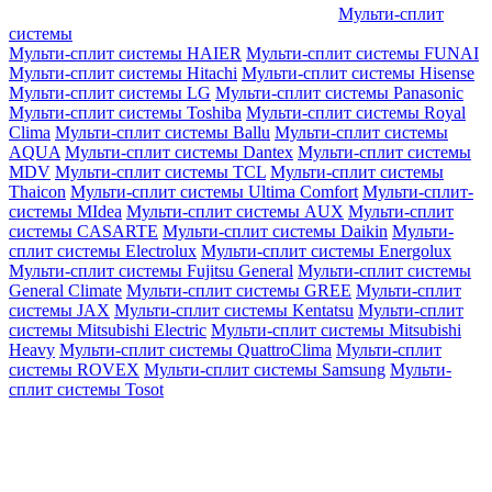
Мульти-сплит
системы
Мульти-сплит системы HAIER
Мульти-сплит системы FUNAI
Мульти-сплит системы Hitachi
Мульти-сплит системы Hisense
Мульти-сплит системы LG
Мульти-сплит системы Panasonic
Мульти-сплит системы Toshiba
Мульти-сплит системы Royal
Clima
Мульти-сплит системы Ballu
Мульти-сплит системы
AQUA
Мульти-сплит системы Dantex
Мульти-сплит системы
MDV
Мульти-сплит системы TCL
Мульти-сплит системы
Thaicon
Мульти-сплит системы Ultima Comfort
Мульти-сплит-
системы MIdea
Мульти-сплит системы AUX
Мульти-сплит
системы CASARTE
Мульти-сплит системы Daikin
Мульти-
сплит системы Electrolux
Мульти-сплит системы Energolux
Мульти-сплит системы Fujitsu General
Мульти-сплит системы
General Climate
Мульти-сплит системы GREE
Мульти-сплит
системы JAX
Мульти-сплит системы Kentatsu
Мульти-сплит
системы Mitsubishi Electric
Мульти-сплит системы Mitsubishi
Heavy
Мульти-сплит системы QuattroClima
Мульти-сплит
системы ROVEX
Мульти-сплит системы Samsung
Мульти-
сплит системы Tosot