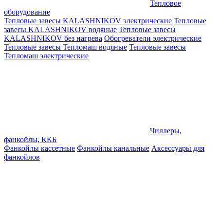
Тепловое
оборудование
Тепловые завесы KALASHNIKOV электрические
Тепловые
завесы KALASHNIKOV водяные
Тепловые завесы
KALASHNIKOV без нагрева
Обогреватели электрические
Тепловые завесы Тепломаш водяные
Тепловые завесы
Тепломаш электрические
Чиллеры,
фанкойлы, ККБ
Фанкойлы кассетные
Фанкойлы канальные
Аксессуары для
фанкойлов