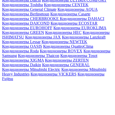
Кондиционеры Daichi
Кондиционеры ULTIMA COMFORT
Кондиционеры Toshiba
Кондиционеры CENTEK
Кондиционеры General Climate
Кондиционеры AQUA
Кондиционеры Berlingtoun
Кондиционеры Casarte
Кондиционеры CHERBROOKE
Кондиционеры DAHACI
Кондиционеры DAICOND
Кондиционеры ECOSTAR
Кондиционеры EUROHOFF
Кондиционеры EUROKLIMA
Кондиционеры GREEN
Кондиционеры HEC
Кондиционеры
ISHIMATSU
Кондиционеры JAX
Кондиционеры Lanzkraft
Кондиционеры Lessar
Кондиционеры NEWTEK
Кондиционеры OASIS
Кондиционеры QuattroClima
Кондиционеры Roda
Кондиционеры ROVEX
Кондиционеры
Samsung
Кондиционеры Thaicon
Кондиционеры Tosot
Кондиционеры XIGMA
Кондиционеры ZERTEN
Кондиционеры Daikin
Кондиционеры GENERAL
Кондиционеры Mitsubishi Electric
Кондиционеры Mitsubishi
Heavy Industries
Кондиционеры VICKERS
Кондиционеры
Fujitsu