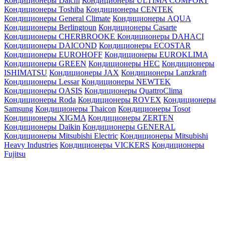
Кондиционеры Daichi
Кондиционеры ULTIMA COMFORT
Кондиционеры Toshiba
Кондиционеры CENTEK
Кондиционеры General Climate
Кондиционеры AQUA
Кондиционеры Berlingtoun
Кондиционеры Casarte
Кондиционеры CHERBROOKE
Кондиционеры DAHACI
Кондиционеры DAICOND
Кондиционеры ECOSTAR
Кондиционеры EUROHOFF
Кондиционеры EUROKLIMA
Кондиционеры GREEN
Кондиционеры HEC
Кондиционеры
ISHIMATSU
Кондиционеры JAX
Кондиционеры Lanzkraft
Кондиционеры Lessar
Кондиционеры NEWTEK
Кондиционеры OASIS
Кондиционеры QuattroClima
Кондиционеры Roda
Кондиционеры ROVEX
Кондиционеры
Samsung
Кондиционеры Thaicon
Кондиционеры Tosot
Кондиционеры XIGMA
Кондиционеры ZERTEN
Кондиционеры Daikin
Кондиционеры GENERAL
Кондиционеры Mitsubishi Electric
Кондиционеры Mitsubishi
Heavy Industries
Кондиционеры VICKERS
Кондиционеры
Fujitsu