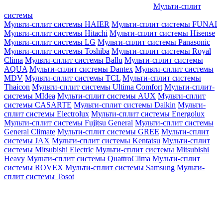
Мульти-сплит
системы
Мульти-сплит системы HAIER
Мульти-сплит системы FUNAI
Мульти-сплит системы Hitachi
Мульти-сплит системы Hisense
Мульти-сплит системы LG
Мульти-сплит системы Panasonic
Мульти-сплит системы Toshiba
Мульти-сплит системы Royal
Clima
Мульти-сплит системы Ballu
Мульти-сплит системы
AQUA
Мульти-сплит системы Dantex
Мульти-сплит системы
MDV
Мульти-сплит системы TCL
Мульти-сплит системы
Thaicon
Мульти-сплит системы Ultima Comfort
Мульти-сплит-
системы MIdea
Мульти-сплит системы AUX
Мульти-сплит
системы CASARTE
Мульти-сплит системы Daikin
Мульти-
сплит системы Electrolux
Мульти-сплит системы Energolux
Мульти-сплит системы Fujitsu General
Мульти-сплит системы
General Climate
Мульти-сплит системы GREE
Мульти-сплит
системы JAX
Мульти-сплит системы Kentatsu
Мульти-сплит
системы Mitsubishi Electric
Мульти-сплит системы Mitsubishi
Heavy
Мульти-сплит системы QuattroClima
Мульти-сплит
системы ROVEX
Мульти-сплит системы Samsung
Мульти-
сплит системы Tosot