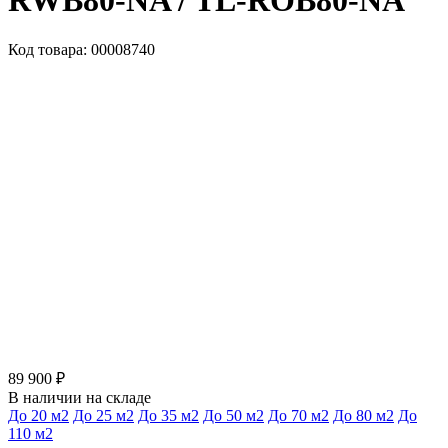
RWB80-NA / TL-ROB80-NA
Код товара: 00008740
89 900 ₽
В наличии на складе
До 20 м2
До 25 м2
До 35 м2
До 50 м2
До 70 м2
До 80 м2
До
110 м2