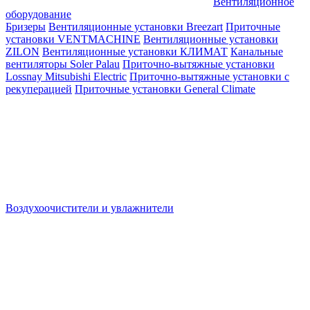
Вентиляционное
оборудование
Бризеры
Вентиляционные установки Breezart
Приточные
установки VENTMACHINE
Вентиляционные установки
ZILON
Вентиляционные установки КЛИМАТ
Канальные
вентиляторы Soler Palau
Приточно-вытяжные установки
Lossnay Mitsubishi Electric
Приточно-вытяжные установки с
рекуперацией
Приточные установки General Climate
Воздухоочистители и увлажнители