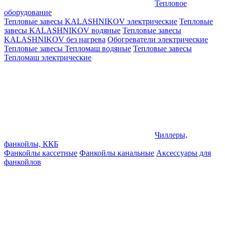
Тепловое
оборудование
Тепловые завесы KALASHNIKOV электрические
Тепловые
завесы KALASHNIKOV водяные
Тепловые завесы
KALASHNIKOV без нагрева
Обогреватели электрические
Тепловые завесы Тепломаш водяные
Тепловые завесы
Тепломаш электрические
Чиллеры,
фанкойлы, ККБ
Фанкойлы кассетные
Фанкойлы канальные
Аксессуары для
фанкойлов