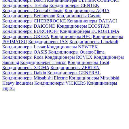
Кондиционеры Daichi
Кондиционеры ULTIMA COMFORT
Кондиционеры Toshiba
Кондиционеры CENTEK
Кондиционеры General Climate
Кондиционеры AQUA
Кондиционеры Berlingtoun
Кондиционеры Casarte
Кондиционеры CHERBROOKE
Кондиционеры DAHACI
Кондиционеры DAICOND
Кондиционеры ECOSTAR
Кондиционеры EUROHOFF
Кондиционеры EUROKLIMA
Кондиционеры GREEN
Кондиционеры HEC
Кондиционеры
ISHIMATSU
Кондиционеры JAX
Кондиционеры Lanzkraft
Кондиционеры Lessar
Кондиционеры NEWTEK
Кондиционеры OASIS
Кондиционеры QuattroClima
Кондиционеры Roda
Кондиционеры ROVEX
Кондиционеры
Samsung
Кондиционеры Thaicon
Кондиционеры Tosot
Кондиционеры XIGMA
Кондиционеры ZERTEN
Кондиционеры Daikin
Кондиционеры GENERAL
Кондиционеры Mitsubishi Electric
Кондиционеры Mitsubishi
Heavy Industries
Кондиционеры VICKERS
Кондиционеры
Fujitsu