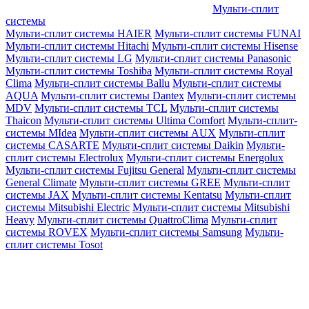
Мульти-сплит
системы
Мульти-сплит системы HAIER
Мульти-сплит системы FUNAI
Мульти-сплит системы Hitachi
Мульти-сплит системы Hisense
Мульти-сплит системы LG
Мульти-сплит системы Panasonic
Мульти-сплит системы Toshiba
Мульти-сплит системы Royal
Clima
Мульти-сплит системы Ballu
Мульти-сплит системы
AQUA
Мульти-сплит системы Dantex
Мульти-сплит системы
MDV
Мульти-сплит системы TCL
Мульти-сплит системы
Thaicon
Мульти-сплит системы Ultima Comfort
Мульти-сплит-
системы MIdea
Мульти-сплит системы AUX
Мульти-сплит
системы CASARTE
Мульти-сплит системы Daikin
Мульти-
сплит системы Electrolux
Мульти-сплит системы Energolux
Мульти-сплит системы Fujitsu General
Мульти-сплит системы
General Climate
Мульти-сплит системы GREE
Мульти-сплит
системы JAX
Мульти-сплит системы Kentatsu
Мульти-сплит
системы Mitsubishi Electric
Мульти-сплит системы Mitsubishi
Heavy
Мульти-сплит системы QuattroClima
Мульти-сплит
системы ROVEX
Мульти-сплит системы Samsung
Мульти-
сплит системы Tosot