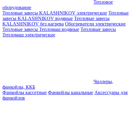
Тепловое
оборудование
Тепловые завесы KALASHNIKOV электрические
Тепловые
завесы KALASHNIKOV водяные
Тепловые завесы
KALASHNIKOV без нагрева
Обогреватели электрические
Тепловые завесы Тепломаш водяные
Тепловые завесы
Тепломаш электрические
Чиллеры,
фанкойлы, ККБ
Фанкойлы кассетные
Фанкойлы канальные
Аксессуары для
фанкойлов