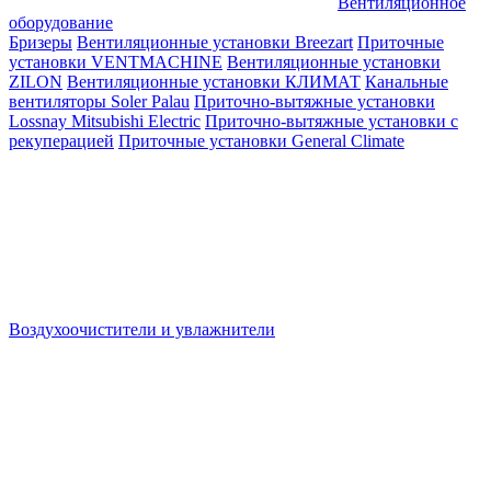
Вентиляционное
оборудование
Бризеры
Вентиляционные установки Breezart
Приточные
установки VENTMACHINE
Вентиляционные установки
ZILON
Вентиляционные установки КЛИМАТ
Канальные
вентиляторы Soler Palau
Приточно-вытяжные установки
Lossnay Mitsubishi Electric
Приточно-вытяжные установки с
рекуперацией
Приточные установки General Climate
Воздухоочистители и увлажнители