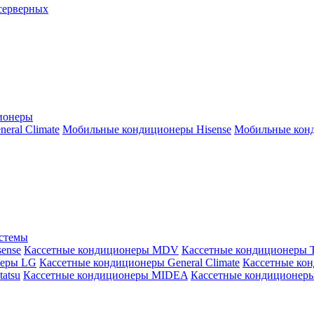
серверных
ионеры
ral Climate
Мобильные кондиционеры Hisense
Мобильные конд
истемы
ense
Кассетные кондиционеры MDV
Кассетные кондиционеры 
неры LG
Кассетные кондиционеры General Climate
Кассетные конд
atsu
Кассетные кондиционеры MIDEA
Кассетные кондиционер