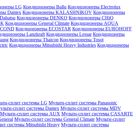
ионеры LG
Кондиционеры Ballu
Кондиционеры Electrolux
ры Dantex
Кондиционеры KALASHNIKOV
Кондиционеры
Dahatsu
Кондиционеры DENKO
Кондиционеры CHiQ
EK
Кондиционеры General Climate
Кондиционеры AQUA
AICOND
Кондиционеры ECOSTAR
Кондиционеры EUROHOFF
ндиционеры Lanzkraft
Кондиционеры Lessar
Кондиционеры
sung
Кондиционеры Thaicon
Кондиционеры Tosot
tric
Кондиционеры Mitsubishi Heavy Industries
Кондиционеры
ьти-сплит системы LG
Мульти-сплит системы Panasonic
ульти-сплит системы Dantex
Мульти-сплит системы MDV
Мульти-сплит системы AUX
Мульти-сплит системы CASARTE
eneral
Мульти-сплит системы General Climate
Мульти-сплит
ит системы Mitsubishi Heavy
Мульти-сплит системы