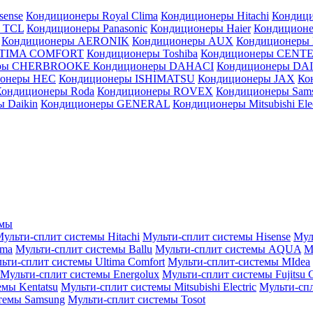
sense
Кондиционеры Royal Clima
Кондиционеры Hitachi
Кондиц
 TCL
Кондиционеры Panasonic
Кондиционеры Haier
Кондиционе
Кондиционеры AERONIK
Кондиционеры AUX
Кондиционеры 
LTIMA COMFORT
Кондиционеры Toshiba
Кондиционеры CENT
еры CHERBROOKE
Кондиционеры DAHACI
Кондиционеры D
ионеры HEC
Кондиционеры ISHIMATSU
Кондиционеры JAX
Ко
Кондиционеры Roda
Кондиционеры ROVEX
Кондиционеры Sam
 Daikin
Кондиционеры GENERAL
Кондиционеры Mitsubishi Elec
емы
ульти-сплит системы Hitachi
Мульти-сплит системы Hisense
Мул
ima
Мульти-сплит системы Ballu
Мульти-сплит системы AQUA
М
ьти-сплит системы Ultima Comfort
Мульти-сплит-системы MIdea
Мульти-сплит системы Energolux
Мульти-сплит системы Fujitsu G
емы Kentatsu
Мульти-сплит системы Mitsubishi Electric
Мульти-спл
темы Samsung
Мульти-сплит системы Tosot