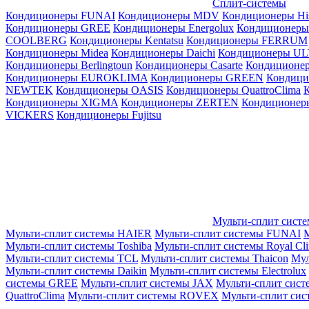
Сплит-системы
Кондиционеры FUNAI
Кондиционеры MDV
Кондиционеры Hi
Кондиционеры GREE
Кондиционеры Energolux
Кондиционеры
СOOLBERG
Кондиционеры Kentatsu
Кондиционеры FERRUM
Кондиционеры Midea
Кондиционеры Daichi
Кондиционеры U
Кондиционеры Berlingtoun
Кондиционеры Casarte
Кондицион
Кондиционеры EUROKLIMA
Кондиционеры GREEN
Кондиц
NEWTEK
Кондиционеры OASIS
Кондиционеры QuattroClima
Кондиционеры XIGMA
Кондиционеры ZERTEN
Кондиционеры
VICKERS
Кондиционеры Fujitsu
Мульти-сплит сист
Мульти-сплит системы HAIER
Мульти-сплит системы FUNAI
М
Мульти-сплит системы Toshiba
Мульти-сплит системы Royal Cl
Мульти-сплит системы TCL
Мульти-сплит системы Thaicon
Мул
Мульти-сплит системы Daikin
Мульти-сплит системы Electrolux
системы GREE
Мульти-сплит системы JAX
Мульти-сплит сист
QuattroClima
Мульти-сплит системы ROVEX
Мульти-сплит сис