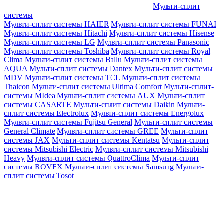
Мульти-сплит
системы
Мульти-сплит системы HAIER
Мульти-сплит системы FUNAI
Мульти-сплит системы Hitachi
Мульти-сплит системы Hisense
Мульти-сплит системы LG
Мульти-сплит системы Panasonic
Мульти-сплит системы Toshiba
Мульти-сплит системы Royal
Clima
Мульти-сплит системы Ballu
Мульти-сплит системы
AQUA
Мульти-сплит системы Dantex
Мульти-сплит системы
MDV
Мульти-сплит системы TCL
Мульти-сплит системы
Thaicon
Мульти-сплит системы Ultima Comfort
Мульти-сплит-
системы MIdea
Мульти-сплит системы AUX
Мульти-сплит
системы CASARTE
Мульти-сплит системы Daikin
Мульти-
сплит системы Electrolux
Мульти-сплит системы Energolux
Мульти-сплит системы Fujitsu General
Мульти-сплит системы
General Climate
Мульти-сплит системы GREE
Мульти-сплит
системы JAX
Мульти-сплит системы Kentatsu
Мульти-сплит
системы Mitsubishi Electric
Мульти-сплит системы Mitsubishi
Heavy
Мульти-сплит системы QuattroClima
Мульти-сплит
системы ROVEX
Мульти-сплит системы Samsung
Мульти-
сплит системы Tosot