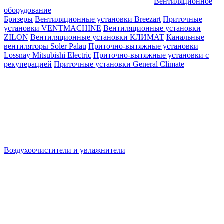
Вентиляционное
оборудование
Бризеры
Вентиляционные установки Breezart
Приточные
установки VENTMACHINE
Вентиляционные установки
ZILON
Вентиляционные установки КЛИМАТ
Канальные
вентиляторы Soler Palau
Приточно-вытяжные установки
Lossnay Mitsubishi Electric
Приточно-вытяжные установки с
рекуперацией
Приточные установки General Climate
Воздухоочистители и увлажнители