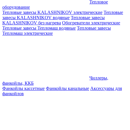
Тепловое
оборудование
Тепловые завесы KALASHNIKOV электрические
Тепловые
завесы KALASHNIKOV водяные
Тепловые завесы
KALASHNIKOV без нагрева
Обогреватели электрические
Тепловые завесы Тепломаш водяные
Тепловые завесы
Тепломаш электрические
Чиллеры,
фанкойлы, ККБ
Фанкойлы кассетные
Фанкойлы канальные
Аксессуары для
фанкойлов