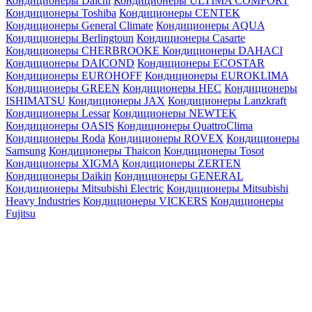
Кондиционеры Daichi
Кондиционеры ULTIMA COMFORT
Кондиционеры Toshiba
Кондиционеры CENTEK
Кондиционеры General Climate
Кондиционеры AQUA
Кондиционеры Berlingtoun
Кондиционеры Casarte
Кондиционеры CHERBROOKE
Кондиционеры DAHACI
Кондиционеры DAICOND
Кондиционеры ECOSTAR
Кондиционеры EUROHOFF
Кондиционеры EUROKLIMA
Кондиционеры GREEN
Кондиционеры HEC
Кондиционеры
ISHIMATSU
Кондиционеры JAX
Кондиционеры Lanzkraft
Кондиционеры Lessar
Кондиционеры NEWTEK
Кондиционеры OASIS
Кондиционеры QuattroClima
Кондиционеры Roda
Кондиционеры ROVEX
Кондиционеры
Samsung
Кондиционеры Thaicon
Кондиционеры Tosot
Кондиционеры XIGMA
Кондиционеры ZERTEN
Кондиционеры Daikin
Кондиционеры GENERAL
Кондиционеры Mitsubishi Electric
Кондиционеры Mitsubishi
Heavy Industries
Кондиционеры VICKERS
Кондиционеры
Fujitsu