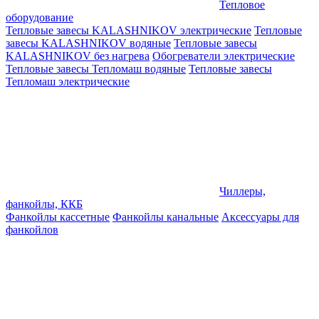
Тепловое
оборудование
Тепловые завесы KALASHNIKOV электрические
Тепловые
завесы KALASHNIKOV водяные
Тепловые завесы
KALASHNIKOV без нагрева
Обогреватели электрические
Тепловые завесы Тепломаш водяные
Тепловые завесы
Тепломаш электрические
Чиллеры,
фанкойлы, ККБ
Фанкойлы кассетные
Фанкойлы канальные
Аксессуары для
фанкойлов