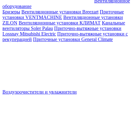
Вентиляционное
оборудование
Бризеры
Вентиляционные установки Breezart
Приточные
установки VENTMACHINE
Вентиляционные установки
ZILON
Вентиляционные установки КЛИМАТ
Канальные
вентиляторы Soler Palau
Приточно-вытяжные установки
Lossnay Mitsubishi Electric
Приточно-вытяжные установки с
рекуперацией
Приточные установки General Climate
Воздухоочистители и увлажнители