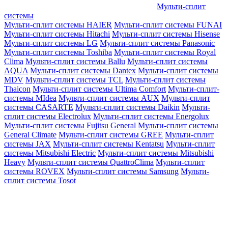
Мульти-сплит
системы
Мульти-сплит системы HAIER
Мульти-сплит системы FUNAI
Мульти-сплит системы Hitachi
Мульти-сплит системы Hisense
Мульти-сплит системы LG
Мульти-сплит системы Panasonic
Мульти-сплит системы Toshiba
Мульти-сплит системы Royal
Clima
Мульти-сплит системы Ballu
Мульти-сплит системы
AQUA
Мульти-сплит системы Dantex
Мульти-сплит системы
MDV
Мульти-сплит системы TCL
Мульти-сплит системы
Thaicon
Мульти-сплит системы Ultima Comfort
Мульти-сплит-
системы MIdea
Мульти-сплит системы AUX
Мульти-сплит
системы CASARTE
Мульти-сплит системы Daikin
Мульти-
сплит системы Electrolux
Мульти-сплит системы Energolux
Мульти-сплит системы Fujitsu General
Мульти-сплит системы
General Climate
Мульти-сплит системы GREE
Мульти-сплит
системы JAX
Мульти-сплит системы Kentatsu
Мульти-сплит
системы Mitsubishi Electric
Мульти-сплит системы Mitsubishi
Heavy
Мульти-сплит системы QuattroClima
Мульти-сплит
системы ROVEX
Мульти-сплит системы Samsung
Мульти-
сплит системы Tosot