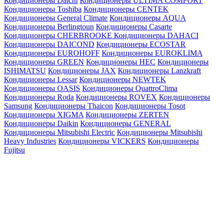
Кондиционеры Daichi
Кондиционеры ULTIMA COMFORT
Кондиционеры Toshiba
Кондиционеры CENTEK
Кондиционеры General Climate
Кондиционеры AQUA
Кондиционеры Berlingtoun
Кондиционеры Casarte
Кондиционеры CHERBROOKE
Кондиционеры DAHACI
Кондиционеры DAICOND
Кондиционеры ECOSTAR
Кондиционеры EUROHOFF
Кондиционеры EUROKLIMA
Кондиционеры GREEN
Кондиционеры HEC
Кондиционеры
ISHIMATSU
Кондиционеры JAX
Кондиционеры Lanzkraft
Кондиционеры Lessar
Кондиционеры NEWTEK
Кондиционеры OASIS
Кондиционеры QuattroClima
Кондиционеры Roda
Кондиционеры ROVEX
Кондиционеры
Samsung
Кондиционеры Thaicon
Кондиционеры Tosot
Кондиционеры XIGMA
Кондиционеры ZERTEN
Кондиционеры Daikin
Кондиционеры GENERAL
Кондиционеры Mitsubishi Electric
Кондиционеры Mitsubishi
Heavy Industries
Кондиционеры VICKERS
Кондиционеры
Fujitsu