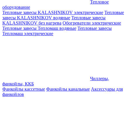
Тепловое
оборудование
Тепловые завесы KALASHNIKOV электрические
Тепловые
завесы KALASHNIKOV водяные
Тепловые завесы
KALASHNIKOV без нагрева
Обогреватели электрические
Тепловые завесы Тепломаш водяные
Тепловые завесы
Тепломаш электрические
Чиллеры,
фанкойлы, ККБ
Фанкойлы кассетные
Фанкойлы канальные
Аксессуары для
фанкойлов