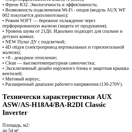
• Фреон R32. Экологичность и эффективность;
• Возможность подключения Wi-Fi - опция (модуль AUX WF
002 покупается дополнительно);
• Режим SOFT — бережное охлаждение через
перфорированную жалюзи (защита от продувания);
• Уровень шума от 21Дб. Идеально подходит для спальни и
детских комнат.
• NEW Пульт ДУ с подсветкой;
• 4D обдув (электропривод вертикальных и горизонтальной
жалюзи);
• +8 - дежурное отопление;
• Clean — высокотемпературная самоочистка;
• Эксклюзивный дизайн наружного блока и защитная крышка
вентилей;
• Матовый корпус,
• Расширенный диапазон рабочего напряжения (130-270V).
Технически характеристики AUX
ASW/AS-H18A4/BA-R2DI Classic
Inverter
Площадь, м2:
до 54 м²