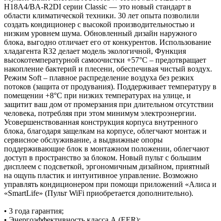
H18A4/BA-R2DI cерии Classic — это новый стандарт в
области климатической техники. 30 лет опыта позволили
создать кондиционер с высокой производительностью и
низким уровнем шума. Обновленный дизайн наружного
блока, выгодно отличает его от конкурентов. Использование
хладагента R32 делает модель экологичной, Функция
высокотемпературной самоочистки +57°C – предотвращает
накопление бактерий и плесени, обеспечивая чистый воздух.
Режим Soft – плавное распределение воздуха без резких
потоков (защита от продувания). Поддерживает температуру в
помещении +8°C при низких температурах на улице, и
защитит ваш дом от промерзания при длительном отсутствии
человека, потребляя при этом минимум электроэнергии.
Усовершенствованная конструкция корпуса внутренного
блока, благодаря защелкам на корпусе, облегчают монтаж и
сервисное обслуживание, а выдвижные опоры
поддерживающие блок в монтажном положении, облегчают
доступ в пространство за блоком. Новый пульт с большим
дисплеем с подсветкой, эргономичным дизайном, приятный
на ощупь пластик и интуитивное управление. Возможно
управлять кондиционером при помощи приложений «Алиса и
«SmartLife» (Пульт WiFi приобретается дополнительно).
• 3 года гарантия;
• Энергоэффективность класса А (EER);