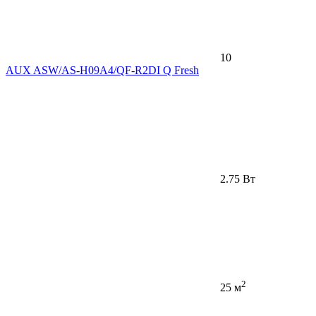
10
AUX ASW/AS-H09A4/QF-R2DI Q Fresh
2.75 Вт
2
25 м