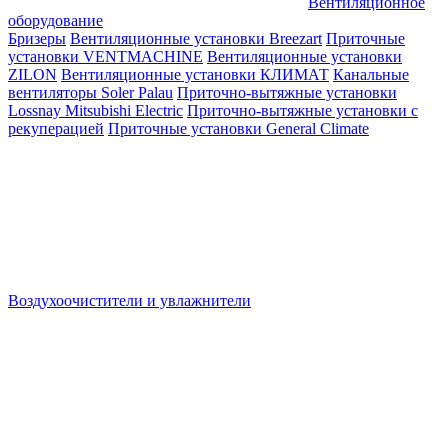
Вентиляционное
оборудование
Бризеры
Вентиляционные установки Breezart
Приточные
установки VENTMACHINE
Вентиляционные установки
ZILON
Вентиляционные установки КЛИМАТ
Канальные
вентиляторы Soler Palau
Приточно-вытяжные установки
Lossnay Mitsubishi Electric
Приточно-вытяжные установки с
рекуперацией
Приточные установки General Climate
Воздухоочистители и увлажнители