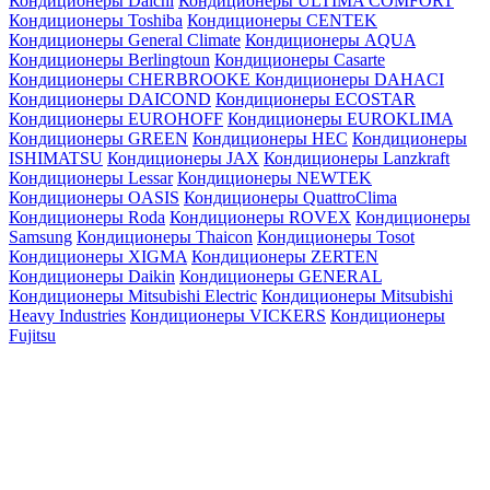
Кондиционеры Daichi
Кондиционеры ULTIMA COMFORT
Кондиционеры Toshiba
Кондиционеры CENTEK
Кондиционеры General Climate
Кондиционеры AQUA
Кондиционеры Berlingtoun
Кондиционеры Casarte
Кондиционеры CHERBROOKE
Кондиционеры DAHACI
Кондиционеры DAICOND
Кондиционеры ECOSTAR
Кондиционеры EUROHOFF
Кондиционеры EUROKLIMA
Кондиционеры GREEN
Кондиционеры HEC
Кондиционеры
ISHIMATSU
Кондиционеры JAX
Кондиционеры Lanzkraft
Кондиционеры Lessar
Кондиционеры NEWTEK
Кондиционеры OASIS
Кондиционеры QuattroClima
Кондиционеры Roda
Кондиционеры ROVEX
Кондиционеры
Samsung
Кондиционеры Thaicon
Кондиционеры Tosot
Кондиционеры XIGMA
Кондиционеры ZERTEN
Кондиционеры Daikin
Кондиционеры GENERAL
Кондиционеры Mitsubishi Electric
Кондиционеры Mitsubishi
Heavy Industries
Кондиционеры VICKERS
Кондиционеры
Fujitsu