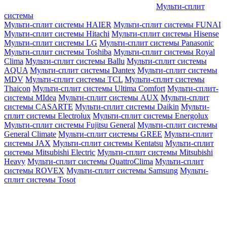
Мульти-сплит
системы
Мульти-сплит системы HAIER
Мульти-сплит системы FUNAI
Мульти-сплит системы Hitachi
Мульти-сплит системы Hisense
Мульти-сплит системы LG
Мульти-сплит системы Panasonic
Мульти-сплит системы Toshiba
Мульти-сплит системы Royal
Clima
Мульти-сплит системы Ballu
Мульти-сплит системы
AQUA
Мульти-сплит системы Dantex
Мульти-сплит системы
MDV
Мульти-сплит системы TCL
Мульти-сплит системы
Thaicon
Мульти-сплит системы Ultima Comfort
Мульти-сплит-
системы MIdea
Мульти-сплит системы AUX
Мульти-сплит
системы CASARTE
Мульти-сплит системы Daikin
Мульти-
сплит системы Electrolux
Мульти-сплит системы Energolux
Мульти-сплит системы Fujitsu General
Мульти-сплит системы
General Climate
Мульти-сплит системы GREE
Мульти-сплит
системы JAX
Мульти-сплит системы Kentatsu
Мульти-сплит
системы Mitsubishi Electric
Мульти-сплит системы Mitsubishi
Heavy
Мульти-сплит системы QuattroClima
Мульти-сплит
системы ROVEX
Мульти-сплит системы Samsung
Мульти-
сплит системы Tosot