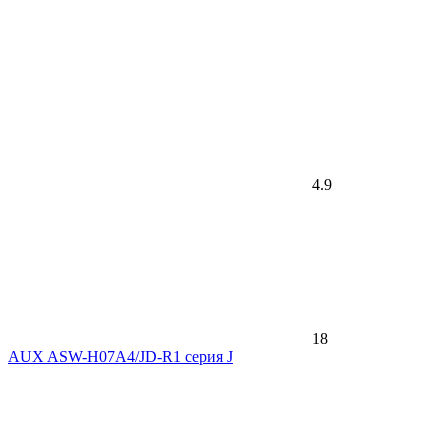
4.9
18
AUX ASW-H07A4/JD-R1 серия J