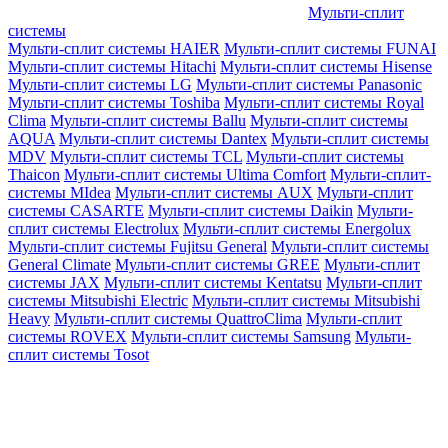
Мульти-сплит
системы
Мульти-сплит системы HAIER
Мульти-сплит системы FUNAI
Мульти-сплит системы Hitachi
Мульти-сплит системы Hisense
Мульти-сплит системы LG
Мульти-сплит системы Panasonic
Мульти-сплит системы Toshiba
Мульти-сплит системы Royal
Clima
Мульти-сплит системы Ballu
Мульти-сплит системы
AQUA
Мульти-сплит системы Dantex
Мульти-сплит системы
MDV
Мульти-сплит системы TCL
Мульти-сплит системы
Thaicon
Мульти-сплит системы Ultima Comfort
Мульти-сплит-
системы MIdea
Мульти-сплит системы AUX
Мульти-сплит
системы CASARTE
Мульти-сплит системы Daikin
Мульти-
сплит системы Electrolux
Мульти-сплит системы Energolux
Мульти-сплит системы Fujitsu General
Мульти-сплит системы
General Climate
Мульти-сплит системы GREE
Мульти-сплит
системы JAX
Мульти-сплит системы Kentatsu
Мульти-сплит
системы Mitsubishi Electric
Мульти-сплит системы Mitsubishi
Heavy
Мульти-сплит системы QuattroClima
Мульти-сплит
системы ROVEX
Мульти-сплит системы Samsung
Мульти-
сплит системы Tosot