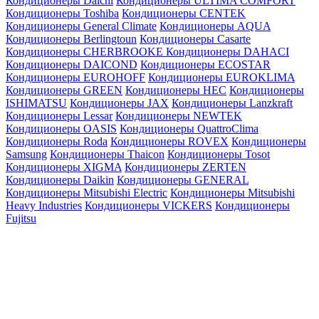
Кондиционеры Daichi
Кондиционеры ULTIMA COMFORT
Кондиционеры Toshiba
Кондиционеры CENTEK
Кондиционеры General Climate
Кондиционеры AQUA
Кондиционеры Berlingtoun
Кондиционеры Casarte
Кондиционеры CHERBROOKE
Кондиционеры DAHACI
Кондиционеры DAICOND
Кондиционеры ECOSTAR
Кондиционеры EUROHOFF
Кондиционеры EUROKLIMA
Кондиционеры GREEN
Кондиционеры HEC
Кондиционеры
ISHIMATSU
Кондиционеры JAX
Кондиционеры Lanzkraft
Кондиционеры Lessar
Кондиционеры NEWTEK
Кондиционеры OASIS
Кондиционеры QuattroClima
Кондиционеры Roda
Кондиционеры ROVEX
Кондиционеры
Samsung
Кондиционеры Thaicon
Кондиционеры Tosot
Кондиционеры XIGMA
Кондиционеры ZERTEN
Кондиционеры Daikin
Кондиционеры GENERAL
Кондиционеры Mitsubishi Electric
Кондиционеры Mitsubishi
Heavy Industries
Кондиционеры VICKERS
Кондиционеры
Fujitsu