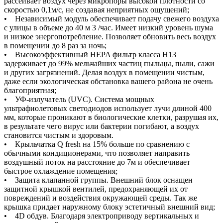
рассеивает воздух через микропоры высокой плотности со
скоростью 0,1м/с, не создавая неприятных ощущений;
• Независимый модуль обеспечивает подачу свежего воздуха
с улицы в объеме до 40 м 3 /час. Имеет низкий уровень шума
и низкое энергопотребление. Позволяет обновить весь воздух
в помещении до 8 раз за ночь;
• Высокоэффективный HEPA фильтр класса H13
задерживает до 99% мельчайших частиц пыльцы, пыли, сажи
и других загрязнений. Делая воздух в помещении чистым,
даже если экологическая обстановка вашего района не очень
благоприятная;
• УФ-излучатель (UVC). Система мощных
ультрафиолетовых светодиодов использует лучи длиной 400
мм, которые проникают в биологические клетки, разрушая их,
в результате чего вирус или бактерии погибают, а воздух
становится чистым и здоровым.
• Крыльчатка Q fresh на 15% больше по сравнению с
обычными кондиционерами, что позволяет направить
воздушный поток на расстояние до 7м и обеспечивает
быстрое охлаждение помещения;
• Защита клапанной группы. Внешний блок оснащен
защитной крышкой вентилей, предохраняющей их от
повреждений и воздействия окружающей среды. Так же
крышка придает наружному блоку эстетичный внешний вид;
• 4D обдув. Благодаря электроприводу вертикальных и