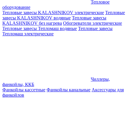
Тепловое
оборудование
Тепловые завесы KALASHNIKOV электрические
Тепловые
завесы KALASHNIKOV водяные
Тепловые завесы
KALASHNIKOV без нагрева
Обогреватели электрические
Тепловые завесы Тепломаш водяные
Тепловые завесы
Тепломаш электрические
Чиллеры,
фанкойлы, ККБ
Фанкойлы кассетные
Фанкойлы канальные
Аксессуары для
фанкойлов