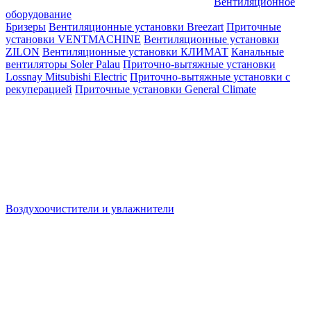
Вентиляционное
оборудование
Бризеры
Вентиляционные установки Breezart
Приточные
установки VENTMACHINE
Вентиляционные установки
ZILON
Вентиляционные установки КЛИМАТ
Канальные
вентиляторы Soler Palau
Приточно-вытяжные установки
Lossnay Mitsubishi Electric
Приточно-вытяжные установки с
рекуперацией
Приточные установки General Climate
Воздухоочистители и увлажнители