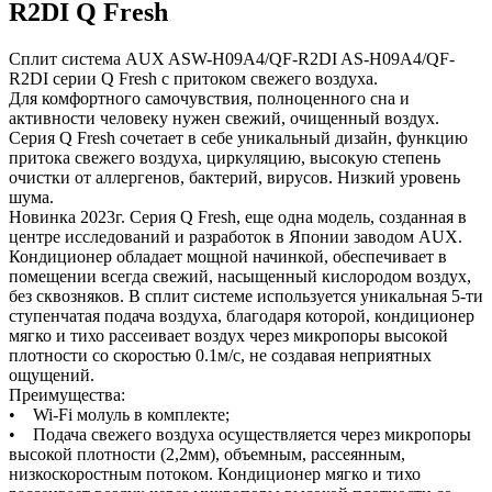
R2DI Q Fresh
Сплит система AUX ASW-H09A4/QF-R2DI AS-H09A4/QF-
R2DI cерии Q Fresh с притоком свежего воздуха.
Для комфортного самочувствия, полноценного сна и
активности человеку нужен свежий, очищенный воздух.
Серия Q Fresh сочетает в себе уникальный дизайн, функцию
притока свежего воздуха, циркуляцию, высокую степень
очистки от аллергенов, бактерий, вирусов. Низкий уровень
шума.
Новинка 2023г. Серия Q Fresh, еще одна модель, созданная в
центре исследований и разработок в Японии заводом AUX.
Кондиционер обладает мощной начинкой, обеспечивает в
помещении всегда свежий, насыщенный кислородом воздух,
без сквозняков. В сплит системе используется уникальная 5-ти
ступенчатая подача воздуха, благодаря которой, кондиционер
мягко и тихо рассеивает воздух через микропоры высокой
плотности со скоростью 0.1м/с, не создавая неприятных
ощущений.
Преимущества:
• Wi-Fi молуль в комплекте;
• Подача свежего воздуха осуществляется через микропоры
высокой плотности (2,2мм), объемным, рассеянным,
низкоскоростным потоком. Кондиционер мягко и тихо