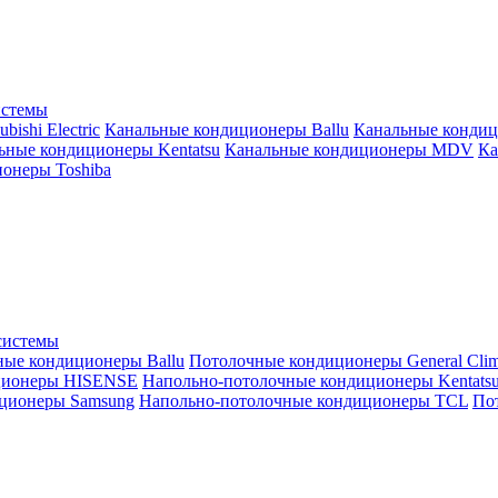
истемы
ishi Electric
Канальные кондиционеры Ballu
Канальные кондиц
ьные кондиционеры Kentatsu
Канальные кондиционеры MDV
Ка
онеры Toshiba
системы
ные кондиционеры Ballu
Потолочные кондиционеры General Clim
ционеры HISENSE
Напольно-потолочные кондиционеры Kentats
ционеры Samsung
Напольно-потолочные кондиционеры TCL
Пот