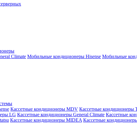
серверных
ионеры
ral Climate
Мобильные кондиционеры Hisense
Мобильные конд
истемы
ense
Кассетные кондиционеры MDV
Кассетные кондиционеры 
неры LG
Кассетные кондиционеры General Climate
Кассетные конд
atsu
Кассетные кондиционеры MIDEA
Кассетные кондиционер