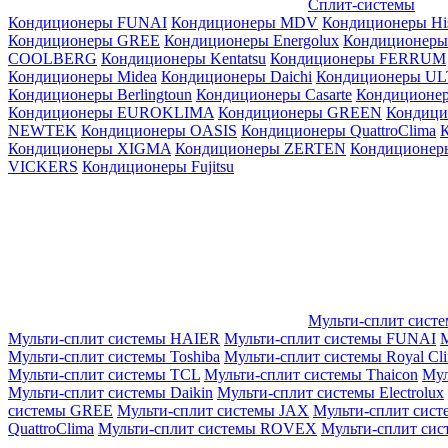
Сплит-системы
Кондиционеры FUNAI
Кондиционеры MDV
Кондиционеры Hi
Кондиционеры GREE
Кондиционеры Energolux
Кондиционеры
СOOLBERG
Кондиционеры Kentatsu
Кондиционеры FERRUM
Кондиционеры Midea
Кондиционеры Daichi
Кондиционеры U
Кондиционеры Berlingtoun
Кондиционеры Casarte
Кондицион
Кондиционеры EUROKLIMA
Кондиционеры GREEN
Кондиц
NEWTEK
Кондиционеры OASIS
Кондиционеры QuattroClima
Кондиционеры XIGMA
Кондиционеры ZERTEN
Кондиционеры
VICKERS
Кондиционеры Fujitsu
Мульти-сплит сист
Мульти-сплит системы HAIER
Мульти-сплит системы FUNAI
М
Мульти-сплит системы Toshiba
Мульти-сплит системы Royal Cl
Мульти-сплит системы TCL
Мульти-сплит системы Thaicon
Мул
Мульти-сплит системы Daikin
Мульти-сплит системы Electrolux
системы GREE
Мульти-сплит системы JAX
Мульти-сплит сист
QuattroClima
Мульти-сплит системы ROVEX
Мульти-сплит сис