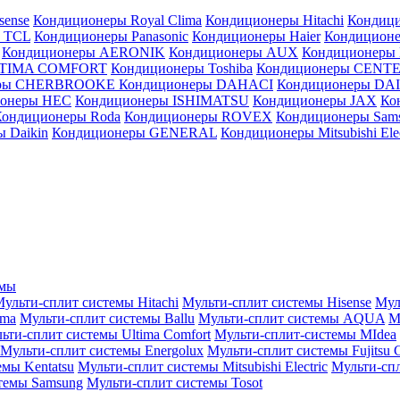
sense
Кондиционеры Royal Clima
Кондиционеры Hitachi
Кондиц
 TCL
Кондиционеры Panasonic
Кондиционеры Haier
Кондиционе
Кондиционеры AERONIK
Кондиционеры AUX
Кондиционеры 
LTIMA COMFORT
Кондиционеры Toshiba
Кондиционеры CENT
еры CHERBROOKE
Кондиционеры DAHACI
Кондиционеры D
ионеры HEC
Кондиционеры ISHIMATSU
Кондиционеры JAX
Ко
Кондиционеры Roda
Кондиционеры ROVEX
Кондиционеры Sam
 Daikin
Кондиционеры GENERAL
Кондиционеры Mitsubishi Elec
емы
ульти-сплит системы Hitachi
Мульти-сплит системы Hisense
Мул
ima
Мульти-сплит системы Ballu
Мульти-сплит системы AQUA
М
ьти-сплит системы Ultima Comfort
Мульти-сплит-системы MIdea
Мульти-сплит системы Energolux
Мульти-сплит системы Fujitsu G
емы Kentatsu
Мульти-сплит системы Mitsubishi Electric
Мульти-спл
темы Samsung
Мульти-сплит системы Tosot