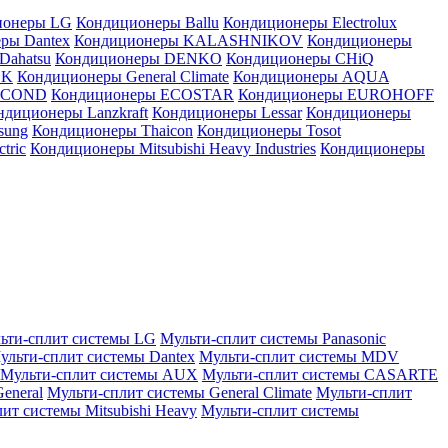
ионеры LG
Кондиционеры Ballu
Кондиционеры Electrolux
ры Dantex
Кондиционеры KALASHNIKOV
Кондиционеры
Dahatsu
Кондиционеры DENKO
Кондиционеры CHiQ
EK
Кондиционеры General Climate
Кондиционеры AQUA
AICOND
Кондиционеры ECOSTAR
Кондиционеры EUROHOFF
ндиционеры Lanzkraft
Кондиционеры Lessar
Кондиционеры
sung
Кондиционеры Thaicon
Кондиционеры Tosot
tric
Кондиционеры Mitsubishi Heavy Industries
Кондиционеры
ьти-сплит системы LG
Мульти-сплит системы Panasonic
ульти-сплит системы Dantex
Мульти-сплит системы MDV
Мульти-сплит системы AUX
Мульти-сплит системы CASARTE
eneral
Мульти-сплит системы General Climate
Мульти-сплит
ит системы Mitsubishi Heavy
Мульти-сплит системы