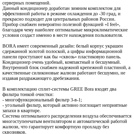
серверных помещений.
Данный кондиционер доработан зимним комплектом для
эффективной работы в режиме охлаждения до -30 град, и
прекрасно подходит для центральных районов России.
Прибор снабжен невероятно полезной функцией «I feel»,
благодаря чему наиболее оптимальные микроклиматические
условия создаст именно в месте нахождения пользователя.
BORA имеет современный дизайн: белый корпус украшен
сдержанной золотой полоской, а цифры информационной
панели проступают как бы «сквозь» пластиковую панель.
Кондиционер очень удобный, компактный и бесшумный.
Внутренний блок снабжен надежной крепежной пластиной, а
качественные силиконовые жалюзи работают бесшумно, не
издавая раздражающего дребезжания.
В комплектацию сплит-системы GREE Bora входят два
фильтра тонкой очистки:
- многофункциональный фильтр 3-в-1;
- угольный фильтр, который активно поглощает неприятные
запахи в квартире.
Система оптимального распределения воздуха обеспечивается
многоступенчатым вентилятором и автоматической работой
жалюзи, что гарантирует комфортную прохладу без
сквозняков.