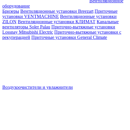
Вентиляционное
оборудование
Бризеры
Вентиляционные установки Breezart
Приточные
установки VENTMACHINE
Вентиляционные установки
ZILON
Вентиляционные установки КЛИМАТ
Канальные
вентиляторы Soler Palau
Приточно-вытяжные установки
Lossnay Mitsubishi Electric
Приточно-вытяжные установки с
рекуперацией
Приточные установки General Climate
Воздухоочистители и увлажнители