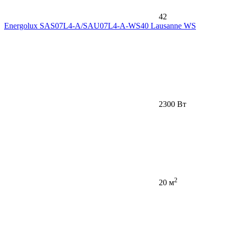
42
Energolux SAS07L4-A/SAU07L4-A-WS40 Lausanne WS
2300 Вт
2
20 м