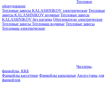
Тепловое
оборудование
Тепловые завесы KALASHNIKOV электрические
Тепловые
завесы KALASHNIKOV водяные
Тепловые завесы
KALASHNIKOV без нагрева
Обогреватели электрические
Тепловые завесы Тепломаш водяные
Тепловые завесы
Тепломаш электрические
Чиллеры,
фанкойлы, ККБ
Фанкойлы кассетные
Фанкойлы канальные
Аксессуары для
фанкойлов