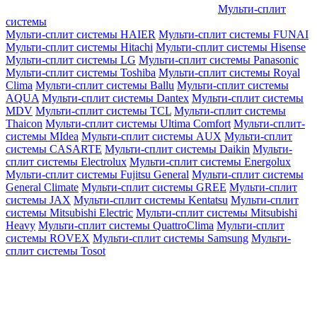
Мульти-сплит
системы
Мульти-сплит системы HAIER
Мульти-сплит системы FUNAI
Мульти-сплит системы Hitachi
Мульти-сплит системы Hisense
Мульти-сплит системы LG
Мульти-сплит системы Panasonic
Мульти-сплит системы Toshiba
Мульти-сплит системы Royal
Clima
Мульти-сплит системы Ballu
Мульти-сплит системы
AQUA
Мульти-сплит системы Dantex
Мульти-сплит системы
MDV
Мульти-сплит системы TCL
Мульти-сплит системы
Thaicon
Мульти-сплит системы Ultima Comfort
Мульти-сплит-
системы MIdea
Мульти-сплит системы AUX
Мульти-сплит
системы CASARTE
Мульти-сплит системы Daikin
Мульти-
сплит системы Electrolux
Мульти-сплит системы Energolux
Мульти-сплит системы Fujitsu General
Мульти-сплит системы
General Climate
Мульти-сплит системы GREE
Мульти-сплит
системы JAX
Мульти-сплит системы Kentatsu
Мульти-сплит
системы Mitsubishi Electric
Мульти-сплит системы Mitsubishi
Heavy
Мульти-сплит системы QuattroClima
Мульти-сплит
системы ROVEX
Мульти-сплит системы Samsung
Мульти-
сплит системы Tosot