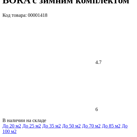
BORA c зимним комплектом
Код товара: 00001418
4.7
6
В наличии на складе
До 20 м2
До 25 м2
До 35 м2
До 50 м2
До 70 м2
До 85 м2
До
100 м2