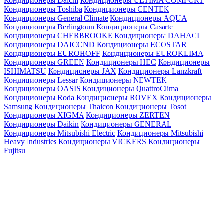
Кондиционеры Daichi
Кондиционеры ULTIMA COMFORT
Кондиционеры Toshiba
Кондиционеры CENTEK
Кондиционеры General Climate
Кондиционеры AQUA
Кондиционеры Berlingtoun
Кондиционеры Casarte
Кондиционеры CHERBROOKE
Кондиционеры DAHACI
Кондиционеры DAICOND
Кондиционеры ECOSTAR
Кондиционеры EUROHOFF
Кондиционеры EUROKLIMA
Кондиционеры GREEN
Кондиционеры HEC
Кондиционеры
ISHIMATSU
Кондиционеры JAX
Кондиционеры Lanzkraft
Кондиционеры Lessar
Кондиционеры NEWTEK
Кондиционеры OASIS
Кондиционеры QuattroClima
Кондиционеры Roda
Кондиционеры ROVEX
Кондиционеры
Samsung
Кондиционеры Thaicon
Кондиционеры Tosot
Кондиционеры XIGMA
Кондиционеры ZERTEN
Кондиционеры Daikin
Кондиционеры GENERAL
Кондиционеры Mitsubishi Electric
Кондиционеры Mitsubishi
Heavy Industries
Кондиционеры VICKERS
Кондиционеры
Fujitsu