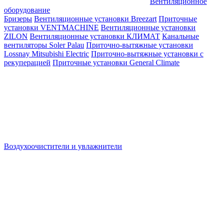
Вентиляционное
оборудование
Бризеры
Вентиляционные установки Breezart
Приточные
установки VENTMACHINE
Вентиляционные установки
ZILON
Вентиляционные установки КЛИМАТ
Канальные
вентиляторы Soler Palau
Приточно-вытяжные установки
Lossnay Mitsubishi Electric
Приточно-вытяжные установки с
рекуперацией
Приточные установки General Climate
Воздухоочистители и увлажнители