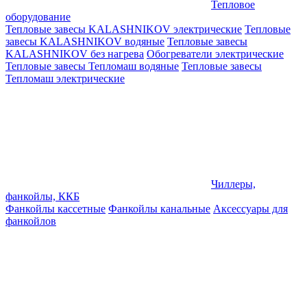
Тепловое
оборудование
Тепловые завесы KALASHNIKOV электрические
Тепловые
завесы KALASHNIKOV водяные
Тепловые завесы
KALASHNIKOV без нагрева
Обогреватели электрические
Тепловые завесы Тепломаш водяные
Тепловые завесы
Тепломаш электрические
Чиллеры,
фанкойлы, ККБ
Фанкойлы кассетные
Фанкойлы канальные
Аксессуары для
фанкойлов