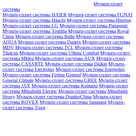
Мульти-сплит
системы
Мульти-сплит системы HAIER
Мульти-сплит системы FUNAI
Мульти-сплит системы Hitachi
Мульти-сплит системы Hisense
Мульти-сплит системы LG
Мульти-сплит системы Panasonic
Мульти-сплит системы Toshiba
Мульти-сплит системы Royal
Clima
Мульти-сплит системы Ballu
Мульти-сплит системы
AQUA
Мульти-сплит системы Dantex
Мульти-сплит системы
MDV
Мульти-сплит системы TCL
Мульти-сплит системы
Thaicon
Мульти-сплит системы Ultima Comfort
Мульти-сплит-
системы MIdea
Мульти-сплит системы AUX
Мульти-сплит
системы CASARTE
Мульти-сплит системы Daikin
Мульти-
сплит системы Electrolux
Мульти-сплит системы Energolux
Мульти-сплит системы Fujitsu General
Мульти-сплит системы
General Climate
Мульти-сплит системы GREE
Мульти-сплит
системы JAX
Мульти-сплит системы Kentatsu
Мульти-сплит
системы Mitsubishi Electric
Мульти-сплит системы Mitsubishi
Heavy
Мульти-сплит системы QuattroClima
Мульти-сплит
системы ROVEX
Мульти-сплит системы Samsung
Мульти-
сплит системы Tosot