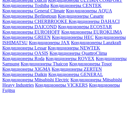
Кондиционеры Daichi
Кондиционеры ULTIMA COMFORT
Кондиционеры Toshiba
Кондиционеры CENTEK
Кондиционеры General Climate
Кондиционеры AQUA
Кондиционеры Berlingtoun
Кондиционеры Casarte
Кондиционеры CHERBROOKE
Кондиционеры DAHACI
Кондиционеры DAICOND
Кондиционеры ECOSTAR
Кондиционеры EUROHOFF
Кондиционеры EUROKLIMA
Кондиционеры GREEN
Кондиционеры HEC
Кондиционеры
ISHIMATSU
Кондиционеры JAX
Кондиционеры Lanzkraft
Кондиционеры Lessar
Кондиционеры NEWTEK
Кондиционеры OASIS
Кондиционеры QuattroClima
Кондиционеры Roda
Кондиционеры ROVEX
Кондиционеры
Samsung
Кондиционеры Thaicon
Кондиционеры Tosot
Кондиционеры XIGMA
Кондиционеры ZERTEN
Кондиционеры Daikin
Кондиционеры GENERAL
Кондиционеры Mitsubishi Electric
Кондиционеры Mitsubishi
Heavy Industries
Кондиционеры VICKERS
Кондиционеры
Fujitsu