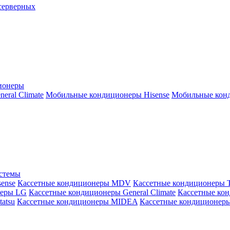
серверных
ионеры
ral Climate
Мобильные кондиционеры Hisense
Мобильные конд
истемы
ense
Кассетные кондиционеры MDV
Кассетные кондиционеры 
неры LG
Кассетные кондиционеры General Climate
Кассетные конд
atsu
Кассетные кондиционеры MIDEA
Кассетные кондиционер