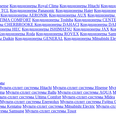
sense
Кондиционеры Royal Clima
Кондиционеры Hitachi
Кондиц
 TCL
Кондиционеры Panasonic
Кондиционеры Haier
Кондиционе
Кондиционеры AERONIK
Кондиционеры AUX
Кондиционеры 
LTIMA COMFORT
Кондиционеры Toshiba
Кондиционеры CENT
еры CHERBROOKE
Кондиционеры DAHACI
Кондиционеры D
ионеры HEC
Кондиционеры ISHIMATSU
Кондиционеры JAX
Ко
Кондиционеры Roda
Кондиционеры ROVEX
Кондиционеры Sam
 Daikin
Кондиционеры GENERAL
Кондиционеры Mitsubishi Elec
емы
ульти-сплит системы Hitachi
Мульти-сплит системы Hisense
Мул
ima
Мульти-сплит системы Ballu
Мульти-сплит системы AQUA
М
ьти-сплит системы Ultima Comfort
Мульти-сплит-системы MIdea
Мульти-сплит системы Energolux
Мульти-сплит системы Fujitsu G
емы Kentatsu
Мульти-сплит системы Mitsubishi Electric
Мульти-спл
темы Samsung
Мульти-сплит системы Tosot