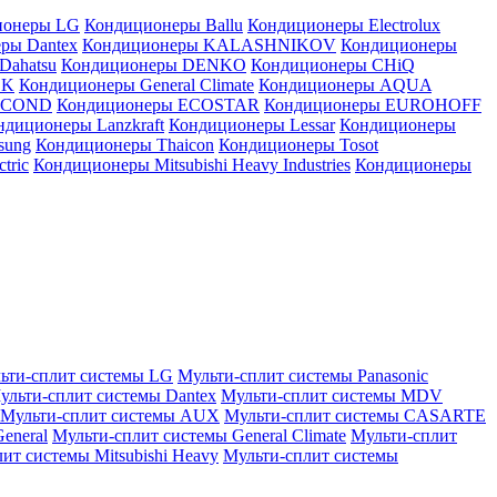
ионеры LG
Кондиционеры Ballu
Кондиционеры Electrolux
ры Dantex
Кондиционеры KALASHNIKOV
Кондиционеры
Dahatsu
Кондиционеры DENKO
Кондиционеры CHiQ
EK
Кондиционеры General Climate
Кондиционеры AQUA
AICOND
Кондиционеры ECOSTAR
Кондиционеры EUROHOFF
ндиционеры Lanzkraft
Кондиционеры Lessar
Кондиционеры
sung
Кондиционеры Thaicon
Кондиционеры Tosot
tric
Кондиционеры Mitsubishi Heavy Industries
Кондиционеры
ьти-сплит системы LG
Мульти-сплит системы Panasonic
ульти-сплит системы Dantex
Мульти-сплит системы MDV
Мульти-сплит системы AUX
Мульти-сплит системы CASARTE
eneral
Мульти-сплит системы General Climate
Мульти-сплит
ит системы Mitsubishi Heavy
Мульти-сплит системы