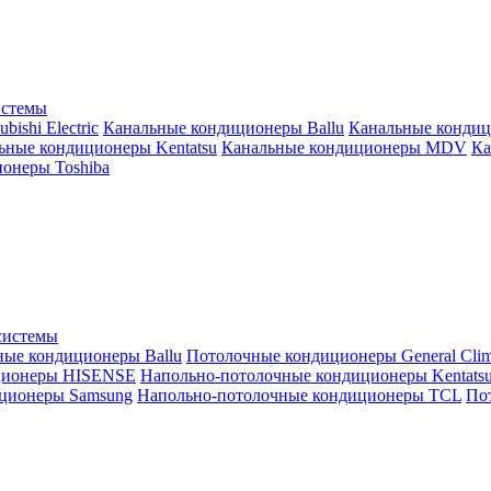
истемы
ishi Electric
Канальные кондиционеры Ballu
Канальные кондиц
ьные кондиционеры Kentatsu
Канальные кондиционеры MDV
Ка
онеры Toshiba
системы
ные кондиционеры Ballu
Потолочные кондиционеры General Clim
ционеры HISENSE
Напольно-потолочные кондиционеры Kentats
ционеры Samsung
Напольно-потолочные кондиционеры TCL
Пот