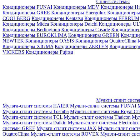
Сплит-системы
Кондиционеры FUNAI
Кондиционеры MDV
Кондиционеры Hi
Кондиционеры GREE
Кондиционеры Energolux
Кондиционеры
СOOLBERG
Кондиционеры Kentatsu
Кондиционеры FERRUM
Кондиционеры Midea
Кондиционеры Daichi
Кондиционеры U
Кондиционеры Berlingtoun
Кондиционеры Casarte
Кондицион
Кондиционеры EUROKLIMA
Кондиционеры GREEN
Кондиц
NEWTEK
Кондиционеры OASIS
Кондиционеры QuattroClima
Кондиционеры XIGMA
Кондиционеры ZERTEN
Кондиционеры
VICKERS
Кондиционеры Fujitsu
Мульти-сплит сист
Мульти-сплит системы HAIER
Мульти-сплит системы FUNAI
М
Мульти-сплит системы Toshiba
Мульти-сплит системы Royal Cl
Мульти-сплит системы TCL
Мульти-сплит системы Thaicon
Мул
Мульти-сплит системы Daikin
Мульти-сплит системы Electrolux
системы GREE
Мульти-сплит системы JAX
Мульти-сплит сист
QuattroClima
Мульти-сплит системы ROVEX
Мульти-сплит сис