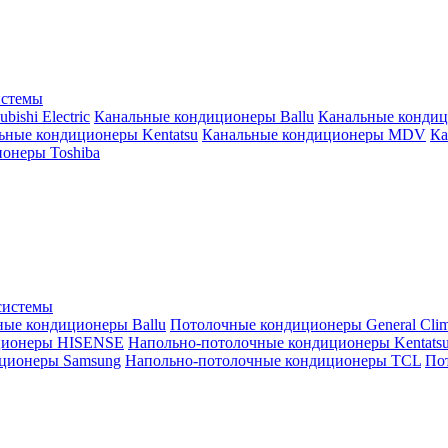
истемы
ishi Electric
Канальные кондиционеры Ballu
Канальные кондиц
ьные кондиционеры Kentatsu
Канальные кондиционеры MDV
Ка
онеры Toshiba
системы
ные кондиционеры Ballu
Потолочные кондиционеры General Clim
ционеры HISENSE
Напольно-потолочные кондиционеры Kentats
ционеры Samsung
Напольно-потолочные кондиционеры TCL
Пот