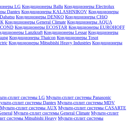
ионеры LG
Кондиционеры Ballu
Кондиционеры Electrolux
ры Dantex
Кондиционеры KALASHNIKOV
Кондиционеры
Dahatsu
Кондиционеры DENKO
Кондиционеры CHiQ
EK
Кондиционеры General Climate
Кондиционеры AQUA
AICOND
Кондиционеры ECOSTAR
Кондиционеры EUROHOFF
ндиционеры Lanzkraft
Кондиционеры Lessar
Кондиционеры
sung
Кондиционеры Thaicon
Кондиционеры Tosot
tric
Кондиционеры Mitsubishi Heavy Industries
Кондиционеры
ьти-сплит системы LG
Мульти-сплит системы Panasonic
ульти-сплит системы Dantex
Мульти-сплит системы MDV
Мульти-сплит системы AUX
Мульти-сплит системы CASARTE
eneral
Мульти-сплит системы General Climate
Мульти-сплит
ит системы Mitsubishi Heavy
Мульти-сплит системы