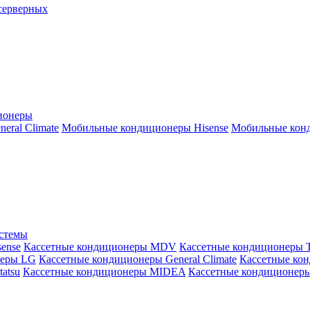
серверных
ионеры
ral Climate
Мобильные кондиционеры Hisense
Мобильные конд
истемы
ense
Кассетные кондиционеры MDV
Кассетные кондиционеры 
неры LG
Кассетные кондиционеры General Climate
Кассетные конд
atsu
Кассетные кондиционеры MIDEA
Кассетные кондиционер