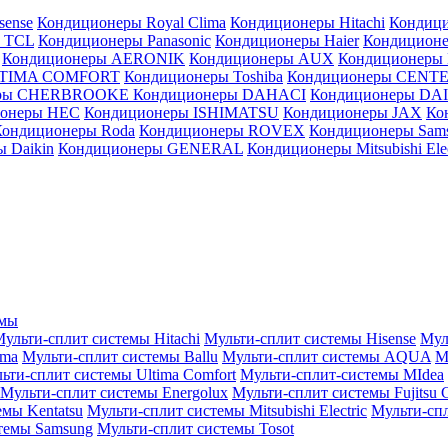
sense
Кондиционеры Royal Clima
Кондиционеры Hitachi
Кондиц
 TCL
Кондиционеры Panasonic
Кондиционеры Haier
Кондиционе
Кондиционеры AERONIK
Кондиционеры AUX
Кондиционеры 
LTIMA COMFORT
Кондиционеры Toshiba
Кондиционеры CENT
еры CHERBROOKE
Кондиционеры DAHACI
Кондиционеры D
ионеры HEC
Кондиционеры ISHIMATSU
Кондиционеры JAX
Ко
Кондиционеры Roda
Кондиционеры ROVEX
Кондиционеры Sam
 Daikin
Кондиционеры GENERAL
Кондиционеры Mitsubishi Elec
емы
ульти-сплит системы Hitachi
Мульти-сплит системы Hisense
Мул
ima
Мульти-сплит системы Ballu
Мульти-сплит системы AQUA
М
ьти-сплит системы Ultima Comfort
Мульти-сплит-системы MIdea
Мульти-сплит системы Energolux
Мульти-сплит системы Fujitsu G
емы Kentatsu
Мульти-сплит системы Mitsubishi Electric
Мульти-спл
темы Samsung
Мульти-сплит системы Tosot