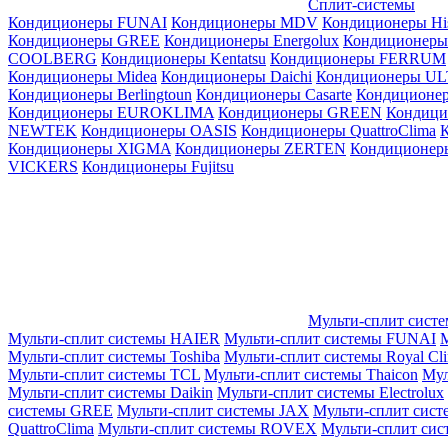
Сплит-системы
Кондиционеры FUNAI
Кондиционеры MDV
Кондиционеры Hi
Кондиционеры GREE
Кондиционеры Energolux
Кондиционеры
СOOLBERG
Кондиционеры Kentatsu
Кондиционеры FERRUM
Кондиционеры Midea
Кондиционеры Daichi
Кондиционеры U
Кондиционеры Berlingtoun
Кондиционеры Casarte
Кондицион
Кондиционеры EUROKLIMA
Кондиционеры GREEN
Кондиц
NEWTEK
Кондиционеры OASIS
Кондиционеры QuattroClima
Кондиционеры XIGMA
Кондиционеры ZERTEN
Кондиционеры
VICKERS
Кондиционеры Fujitsu
Мульти-сплит сист
Мульти-сплит системы HAIER
Мульти-сплит системы FUNAI
М
Мульти-сплит системы Toshiba
Мульти-сплит системы Royal Cl
Мульти-сплит системы TCL
Мульти-сплит системы Thaicon
Мул
Мульти-сплит системы Daikin
Мульти-сплит системы Electrolux
системы GREE
Мульти-сплит системы JAX
Мульти-сплит сист
QuattroClima
Мульти-сплит системы ROVEX
Мульти-сплит сис