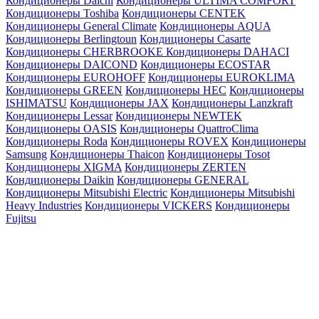
Кондиционеры Daichi
Кондиционеры ULTIMA COMFORT
Кондиционеры Toshiba
Кондиционеры CENTEK
Кондиционеры General Climate
Кондиционеры AQUA
Кондиционеры Berlingtoun
Кондиционеры Casarte
Кондиционеры CHERBROOKE
Кондиционеры DAHACI
Кондиционеры DAICOND
Кондиционеры ECOSTAR
Кондиционеры EUROHOFF
Кондиционеры EUROKLIMA
Кондиционеры GREEN
Кондиционеры HEC
Кондиционеры
ISHIMATSU
Кондиционеры JAX
Кондиционеры Lanzkraft
Кондиционеры Lessar
Кондиционеры NEWTEK
Кондиционеры OASIS
Кондиционеры QuattroClima
Кондиционеры Roda
Кондиционеры ROVEX
Кондиционеры
Samsung
Кондиционеры Thaicon
Кондиционеры Tosot
Кондиционеры XIGMA
Кондиционеры ZERTEN
Кондиционеры Daikin
Кондиционеры GENERAL
Кондиционеры Mitsubishi Electric
Кондиционеры Mitsubishi
Heavy Industries
Кондиционеры VICKERS
Кондиционеры
Fujitsu