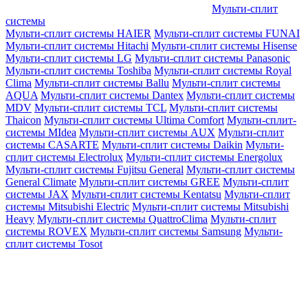
Мульти-сплит
системы
Мульти-сплит системы HAIER
Мульти-сплит системы FUNAI
Мульти-сплит системы Hitachi
Мульти-сплит системы Hisense
Мульти-сплит системы LG
Мульти-сплит системы Panasonic
Мульти-сплит системы Toshiba
Мульти-сплит системы Royal
Clima
Мульти-сплит системы Ballu
Мульти-сплит системы
AQUA
Мульти-сплит системы Dantex
Мульти-сплит системы
MDV
Мульти-сплит системы TCL
Мульти-сплит системы
Thaicon
Мульти-сплит системы Ultima Comfort
Мульти-сплит-
системы MIdea
Мульти-сплит системы AUX
Мульти-сплит
системы CASARTE
Мульти-сплит системы Daikin
Мульти-
сплит системы Electrolux
Мульти-сплит системы Energolux
Мульти-сплит системы Fujitsu General
Мульти-сплит системы
General Climate
Мульти-сплит системы GREE
Мульти-сплит
системы JAX
Мульти-сплит системы Kentatsu
Мульти-сплит
системы Mitsubishi Electric
Мульти-сплит системы Mitsubishi
Heavy
Мульти-сплит системы QuattroClima
Мульти-сплит
системы ROVEX
Мульти-сплит системы Samsung
Мульти-
сплит системы Tosot