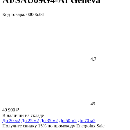
AI/SAU09G4-AI Geneva
Код товара: 00006381
4.7
49
49 900 ₽
В наличии на складе
До 20 м2
До 25 м2
До 35 м2
До 50 м2
До 70 м2
Получите скидку 15% по промокоду Energolux Sale