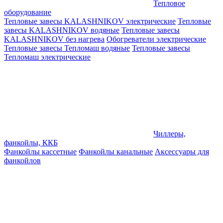
Тепловое
оборудование
Тепловые завесы KALASHNIKOV электрические
Тепловые
завесы KALASHNIKOV водяные
Тепловые завесы
KALASHNIKOV без нагрева
Обогреватели электрические
Тепловые завесы Тепломаш водяные
Тепловые завесы
Тепломаш электрические
Чиллеры,
фанкойлы, ККБ
Фанкойлы кассетные
Фанкойлы канальные
Аксессуары для
фанкойлов