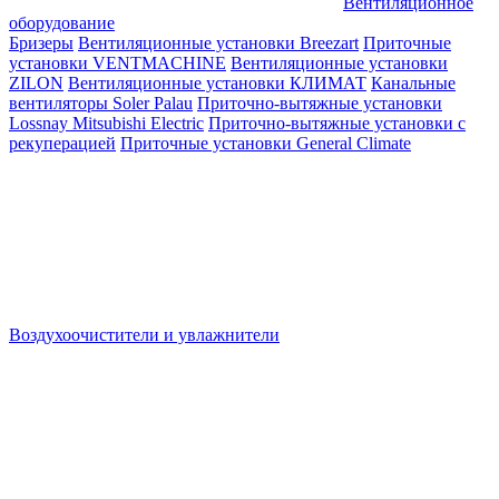
Вентиляционное
оборудование
Бризеры
Вентиляционные установки Breezart
Приточные
установки VENTMACHINE
Вентиляционные установки
ZILON
Вентиляционные установки КЛИМАТ
Канальные
вентиляторы Soler Palau
Приточно-вытяжные установки
Lossnay Mitsubishi Electric
Приточно-вытяжные установки с
рекуперацией
Приточные установки General Climate
Воздухоочистители и увлажнители