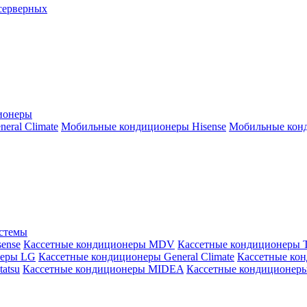
серверных
ионеры
ral Climate
Мобильные кондиционеры Hisense
Мобильные конд
истемы
ense
Кассетные кондиционеры MDV
Кассетные кондиционеры 
неры LG
Кассетные кондиционеры General Climate
Кассетные конд
atsu
Кассетные кондиционеры MIDEA
Кассетные кондиционер