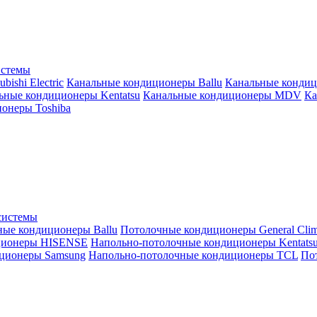
истемы
ishi Electric
Канальные кондиционеры Ballu
Канальные кондиц
ьные кондиционеры Kentatsu
Канальные кондиционеры MDV
Ка
онеры Toshiba
системы
ные кондиционеры Ballu
Потолочные кондиционеры General Clim
ционеры HISENSE
Напольно-потолочные кондиционеры Kentats
ционеры Samsung
Напольно-потолочные кондиционеры TCL
Пот