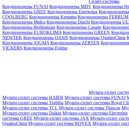
Сплит-системы
Кондиционеры FUNAI
Кондиционеры MDV
Кондиционеры Hi
Кондиционеры GREE
Кондиционеры Energolux
Кондиционеры
СOOLBERG
Кондиционеры Kentatsu
Кондиционеры FERRUM
Кондиционеры Midea
Кондиционеры Daichi
Кондиционеры U
Кондиционеры Berlingtoun
Кондиционеры Casarte
Кондицион
Кондиционеры EUROKLIMA
Кондиционеры GREEN
Кондиц
NEWTEK
Кондиционеры OASIS
Кондиционеры QuattroClima
Кондиционеры XIGMA
Кондиционеры ZERTEN
Кондиционеры
VICKERS
Кондиционеры Fujitsu
Мульти-сплит сист
Мульти-сплит системы HAIER
Мульти-сплит системы FUNAI
М
Мульти-сплит системы Toshiba
Мульти-сплит системы Royal Cl
Мульти-сплит системы TCL
Мульти-сплит системы Thaicon
Мул
Мульти-сплит системы Daikin
Мульти-сплит системы Electrolux
системы GREE
Мульти-сплит системы JAX
Мульти-сплит сист
QuattroClima
Мульти-сплит системы ROVEX
Мульти-сплит сис