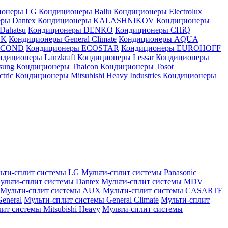
ионеры LG
Кондиционеры Ballu
Кондиционеры Electrolux
ры Dantex
Кондиционеры KALASHNIKOV
Кондиционеры
Dahatsu
Кондиционеры DENKO
Кондиционеры CHiQ
EK
Кондиционеры General Climate
Кондиционеры AQUA
AICOND
Кондиционеры ECOSTAR
Кондиционеры EUROHOFF
ндиционеры Lanzkraft
Кондиционеры Lessar
Кондиционеры
sung
Кондиционеры Thaicon
Кондиционеры Tosot
tric
Кондиционеры Mitsubishi Heavy Industries
Кондиционеры
ьти-сплит системы LG
Мульти-сплит системы Panasonic
ульти-сплит системы Dantex
Мульти-сплит системы MDV
Мульти-сплит системы AUX
Мульти-сплит системы CASARTE
eneral
Мульти-сплит системы General Climate
Мульти-сплит
ит системы Mitsubishi Heavy
Мульти-сплит системы