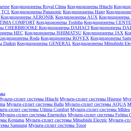
sense
Кондиционеры Royal Clima
Кондиционеры Hitachi
Кондиц
 TCL
Кондиционеры Panasonic
Кондиционеры Haier
Кондиционе
Кондиционеры AERONIK
Кондиционеры AUX
Кондиционеры 
LTIMA COMFORT
Кондиционеры Toshiba
Кондиционеры CENT
еры CHERBROOKE
Кондиционеры DAHACI
Кондиционеры D
ионеры HEC
Кондиционеры ISHIMATSU
Кондиционеры JAX
Ко
Кондиционеры Roda
Кондиционеры ROVEX
Кондиционеры Sam
 Daikin
Кондиционеры GENERAL
Кондиционеры Mitsubishi Elec
емы
ульти-сплит системы Hitachi
Мульти-сплит системы Hisense
Мул
ima
Мульти-сплит системы Ballu
Мульти-сплит системы AQUA
М
ьти-сплит системы Ultima Comfort
Мульти-сплит-системы MIdea
Мульти-сплит системы Energolux
Мульти-сплит системы Fujitsu G
емы Kentatsu
Мульти-сплит системы Mitsubishi Electric
Мульти-спл
темы Samsung
Мульти-сплит системы Tosot