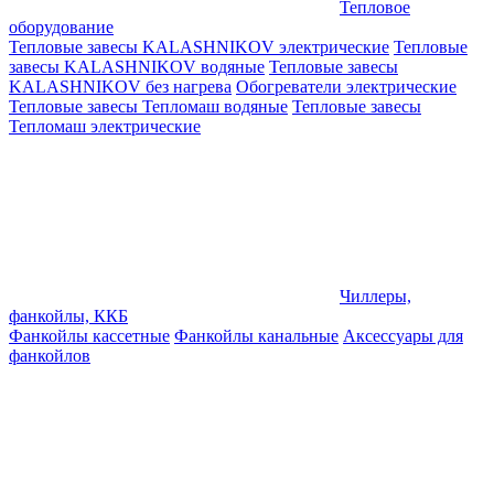
Тепловое
оборудование
Тепловые завесы KALASHNIKOV электрические
Тепловые
завесы KALASHNIKOV водяные
Тепловые завесы
KALASHNIKOV без нагрева
Обогреватели электрические
Тепловые завесы Тепломаш водяные
Тепловые завесы
Тепломаш электрические
Чиллеры,
фанкойлы, ККБ
Фанкойлы кассетные
Фанкойлы канальные
Аксессуары для
фанкойлов