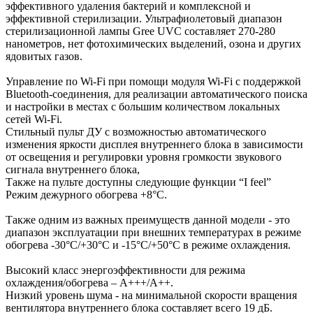
эффективного удаления бактерий и комплексной и
эффективной стерилизации. Ультрафиолетовый диапазон
стерилизационной лампы Gree UVC составляет 270-280
нанометров, нет фотохимических выделений, озона и других
ядовитых газов.
Управление по Wi-Fi при помощи модуля Wi-Fi с поддержкой
Bluetooth-соединения, для реализации автоматического поиска
и настройки в местах с большим количеством локальных
сетей Wi-Fi.
Стильный пульт ДУ с возможностью автоматического
изменения яркости дисплея внутреннего блока в зависимости
от освещения и регулировки уровня громкости звукового
сигнала внутреннего блока,
Также на пульте доступны следующие функции “I feel”
Режим дежурного обогрева +8°C.
Также одним из важных преимуществ данной модели - это
диапазон эксплуатации при внешних температурах в режиме
обогрева -30°C/+30°C и -15°C/+50°C в режиме охлаждения.
Высокий класс энергоэффективности для режима
охлаждения/обогрева – A+++/A++.
Низкий уровень шума - на минимальной скорости вращения
вентилятора внутреннего блока составляет всего 19 дБ.