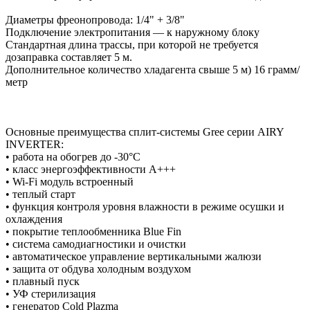
Диаметры фреонопровода: 1/4" + 3/8"
Подключение электропитания — к наружному блоку
Стандартная длина трассы, при которой не требуется
дозаправка составляет 5 м.
Дополнительное количество хладагента свыше 5 м) 16 грамм/
метр
Основные преимущества сплит-системы Gree серии AIRY
INVERTER:
• работа на обогрев до -30°С
• класс энергоэффективности A+++
• Wi-Fi модуль встроенный
• теплый старт
• функция контроля уровня влажности в режиме осушки и
охлаждения
• покрытие теплообменника Blue Fin
• система самодиагностики и очистки
• автоматическое управление вертикальными жалюзи
• защита от обдува холодным воздухом
• плавный пуск
• УФ стерилизация
• генератор Cold Plazma