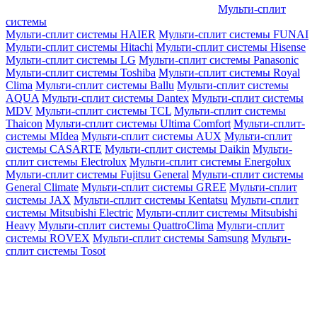
Мульти-сплит
системы
Мульти-сплит системы HAIER
Мульти-сплит системы FUNAI
Мульти-сплит системы Hitachi
Мульти-сплит системы Hisense
Мульти-сплит системы LG
Мульти-сплит системы Panasonic
Мульти-сплит системы Toshiba
Мульти-сплит системы Royal
Clima
Мульти-сплит системы Ballu
Мульти-сплит системы
AQUA
Мульти-сплит системы Dantex
Мульти-сплит системы
MDV
Мульти-сплит системы TCL
Мульти-сплит системы
Thaicon
Мульти-сплит системы Ultima Comfort
Мульти-сплит-
системы MIdea
Мульти-сплит системы AUX
Мульти-сплит
системы CASARTE
Мульти-сплит системы Daikin
Мульти-
сплит системы Electrolux
Мульти-сплит системы Energolux
Мульти-сплит системы Fujitsu General
Мульти-сплит системы
General Climate
Мульти-сплит системы GREE
Мульти-сплит
системы JAX
Мульти-сплит системы Kentatsu
Мульти-сплит
системы Mitsubishi Electric
Мульти-сплит системы Mitsubishi
Heavy
Мульти-сплит системы QuattroClima
Мульти-сплит
системы ROVEX
Мульти-сплит системы Samsung
Мульти-
сплит системы Tosot