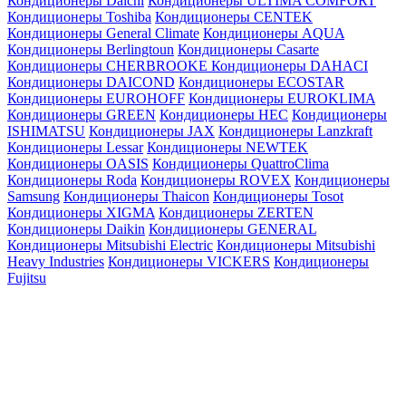
Кондиционеры Daichi
Кондиционеры ULTIMA COMFORT
Кондиционеры Toshiba
Кондиционеры CENTEK
Кондиционеры General Climate
Кондиционеры AQUA
Кондиционеры Berlingtoun
Кондиционеры Casarte
Кондиционеры CHERBROOKE
Кондиционеры DAHACI
Кондиционеры DAICOND
Кондиционеры ECOSTAR
Кондиционеры EUROHOFF
Кондиционеры EUROKLIMA
Кондиционеры GREEN
Кондиционеры HEC
Кондиционеры
ISHIMATSU
Кондиционеры JAX
Кондиционеры Lanzkraft
Кондиционеры Lessar
Кондиционеры NEWTEK
Кондиционеры OASIS
Кондиционеры QuattroClima
Кондиционеры Roda
Кондиционеры ROVEX
Кондиционеры
Samsung
Кондиционеры Thaicon
Кондиционеры Tosot
Кондиционеры XIGMA
Кондиционеры ZERTEN
Кондиционеры Daikin
Кондиционеры GENERAL
Кондиционеры Mitsubishi Electric
Кондиционеры Mitsubishi
Heavy Industries
Кондиционеры VICKERS
Кондиционеры
Fujitsu