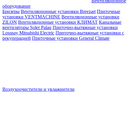
Вентиляционное
оборудование
Бризеры
Вентиляционные установки Breezart
Приточные
установки VENTMACHINE
Вентиляционные установки
ZILON
Вентиляционные установки КЛИМАТ
Канальные
вентиляторы Soler Palau
Приточно-вытяжные установки
Lossnay Mitsubishi Electric
Приточно-вытяжные установки с
рекуперацией
Приточные установки General Climate
Воздухоочистители и увлажнители