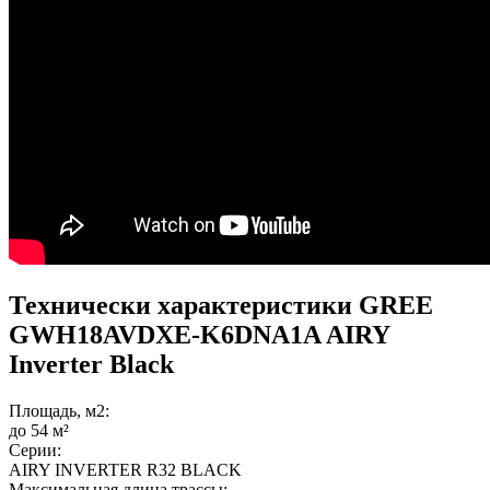
Технически характеристики GREE
GWH18AVDXE-K6DNA1A AIRY
Inverter Black
Площадь, м2:
до 54 м²
Серии:
AIRY INVERTER R32 BLACK
Максимальная длина трассы: