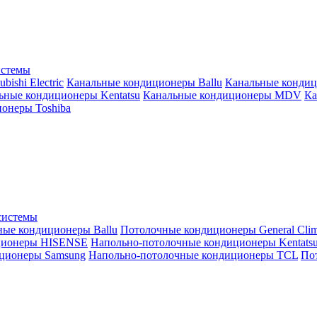
истемы
ishi Electric
Канальные кондиционеры Ballu
Канальные кондиц
ьные кондиционеры Kentatsu
Канальные кондиционеры MDV
Ка
онеры Toshiba
системы
ные кондиционеры Ballu
Потолочные кондиционеры General Clim
ционеры HISENSE
Напольно-потолочные кондиционеры Kentats
ционеры Samsung
Напольно-потолочные кондиционеры TCL
Пот