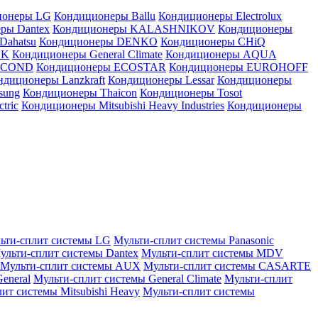
ионеры LG
Кондиционеры Ballu
Кондиционеры Electrolux
ры Dantex
Кондиционеры KALASHNIKOV
Кондиционеры
Dahatsu
Кондиционеры DENKO
Кондиционеры CHiQ
EK
Кондиционеры General Climate
Кондиционеры AQUA
AICOND
Кондиционеры ECOSTAR
Кондиционеры EUROHOFF
ндиционеры Lanzkraft
Кондиционеры Lessar
Кондиционеры
sung
Кондиционеры Thaicon
Кондиционеры Tosot
tric
Кондиционеры Mitsubishi Heavy Industries
Кондиционеры
ьти-сплит системы LG
Мульти-сплит системы Panasonic
ульти-сплит системы Dantex
Мульти-сплит системы MDV
Мульти-сплит системы AUX
Мульти-сплит системы CASARTE
eneral
Мульти-сплит системы General Climate
Мульти-сплит
ит системы Mitsubishi Heavy
Мульти-сплит системы