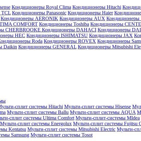
sense
Кондиционеры Royal Clima
Кондиционеры Hitachi
Кондиц
 TCL
Кондиционеры Panasonic
Кондиционеры Haier
Кондиционе
Кондиционеры AERONIK
Кондиционеры AUX
Кондиционеры 
LTIMA COMFORT
Кондиционеры Toshiba
Кондиционеры CENT
еры CHERBROOKE
Кондиционеры DAHACI
Кондиционеры D
ионеры HEC
Кондиционеры ISHIMATSU
Кондиционеры JAX
Ко
Кондиционеры Roda
Кондиционеры ROVEX
Кондиционеры Sam
 Daikin
Кондиционеры GENERAL
Кондиционеры Mitsubishi Elec
емы
ульти-сплит системы Hitachi
Мульти-сплит системы Hisense
Мул
ima
Мульти-сплит системы Ballu
Мульти-сплит системы AQUA
М
ьти-сплит системы Ultima Comfort
Мульти-сплит-системы MIdea
Мульти-сплит системы Energolux
Мульти-сплит системы Fujitsu G
емы Kentatsu
Мульти-сплит системы Mitsubishi Electric
Мульти-спл
темы Samsung
Мульти-сплит системы Tosot