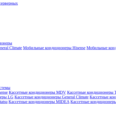
серверных
ионеры
ral Climate
Мобильные кондиционеры Hisense
Мобильные конд
истемы
ense
Кассетные кондиционеры MDV
Кассетные кондиционеры 
неры LG
Кассетные кондиционеры General Climate
Кассетные конд
atsu
Кассетные кондиционеры MIDEA
Кассетные кондиционер