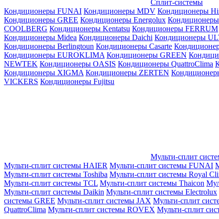
Сплит-системы
Кондиционеры FUNAI
Кондиционеры MDV
Кондиционеры Hi
Кондиционеры GREE
Кондиционеры Energolux
Кондиционеры
СOOLBERG
Кондиционеры Kentatsu
Кондиционеры FERRUM
Кондиционеры Midea
Кондиционеры Daichi
Кондиционеры U
Кондиционеры Berlingtoun
Кондиционеры Casarte
Кондицион
Кондиционеры EUROKLIMA
Кондиционеры GREEN
Кондиц
NEWTEK
Кондиционеры OASIS
Кондиционеры QuattroClima
Кондиционеры XIGMA
Кондиционеры ZERTEN
Кондиционеры
VICKERS
Кондиционеры Fujitsu
Мульти-сплит сист
Мульти-сплит системы HAIER
Мульти-сплит системы FUNAI
М
Мульти-сплит системы Toshiba
Мульти-сплит системы Royal Cl
Мульти-сплит системы TCL
Мульти-сплит системы Thaicon
Мул
Мульти-сплит системы Daikin
Мульти-сплит системы Electrolux
системы GREE
Мульти-сплит системы JAX
Мульти-сплит сист
QuattroClima
Мульти-сплит системы ROVEX
Мульти-сплит сис