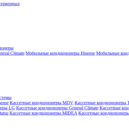
серверных
ионеры
ral Climate
Мобильные кондиционеры Hisense
Мобильные конд
истемы
ense
Кассетные кондиционеры MDV
Кассетные кондиционеры 
неры LG
Кассетные кондиционеры General Climate
Кассетные конд
atsu
Кассетные кондиционеры MIDEA
Кассетные кондиционер