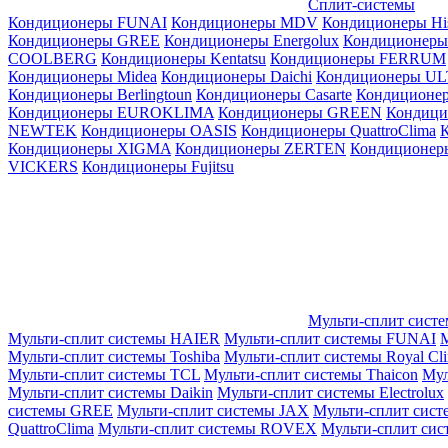
Сплит-системы
Кондиционеры FUNAI
Кондиционеры MDV
Кондиционеры Hi
Кондиционеры GREE
Кондиционеры Energolux
Кондиционеры
СOOLBERG
Кондиционеры Kentatsu
Кондиционеры FERRUM
Кондиционеры Midea
Кондиционеры Daichi
Кондиционеры U
Кондиционеры Berlingtoun
Кондиционеры Casarte
Кондицион
Кондиционеры EUROKLIMA
Кондиционеры GREEN
Кондиц
NEWTEK
Кондиционеры OASIS
Кондиционеры QuattroClima
Кондиционеры XIGMA
Кондиционеры ZERTEN
Кондиционеры
VICKERS
Кондиционеры Fujitsu
Мульти-сплит сист
Мульти-сплит системы HAIER
Мульти-сплит системы FUNAI
М
Мульти-сплит системы Toshiba
Мульти-сплит системы Royal Cl
Мульти-сплит системы TCL
Мульти-сплит системы Thaicon
Мул
Мульти-сплит системы Daikin
Мульти-сплит системы Electrolux
системы GREE
Мульти-сплит системы JAX
Мульти-сплит сист
QuattroClima
Мульти-сплит системы ROVEX
Мульти-сплит сис