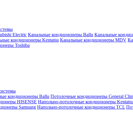
истемы
ishi Electric
Канальные кондиционеры Ballu
Канальные кондиц
ьные кондиционеры Kentatsu
Канальные кондиционеры MDV
Ка
онеры Toshiba
системы
ные кондиционеры Ballu
Потолочные кондиционеры General Clim
ционеры HISENSE
Напольно-потолочные кондиционеры Kentats
ционеры Samsung
Напольно-потолочные кондиционеры TCL
Пот