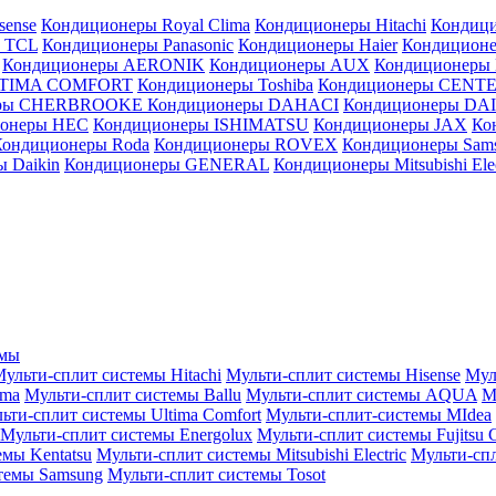
sense
Кондиционеры Royal Clima
Кондиционеры Hitachi
Кондиц
 TCL
Кондиционеры Panasonic
Кондиционеры Haier
Кондиционе
Кондиционеры AERONIK
Кондиционеры AUX
Кондиционеры 
LTIMA COMFORT
Кондиционеры Toshiba
Кондиционеры CENT
еры CHERBROOKE
Кондиционеры DAHACI
Кондиционеры D
ионеры HEC
Кондиционеры ISHIMATSU
Кондиционеры JAX
Ко
Кондиционеры Roda
Кондиционеры ROVEX
Кондиционеры Sam
 Daikin
Кондиционеры GENERAL
Кондиционеры Mitsubishi Elec
емы
ульти-сплит системы Hitachi
Мульти-сплит системы Hisense
Мул
ima
Мульти-сплит системы Ballu
Мульти-сплит системы AQUA
М
ьти-сплит системы Ultima Comfort
Мульти-сплит-системы MIdea
Мульти-сплит системы Energolux
Мульти-сплит системы Fujitsu G
емы Kentatsu
Мульти-сплит системы Mitsubishi Electric
Мульти-спл
темы Samsung
Мульти-сплит системы Tosot