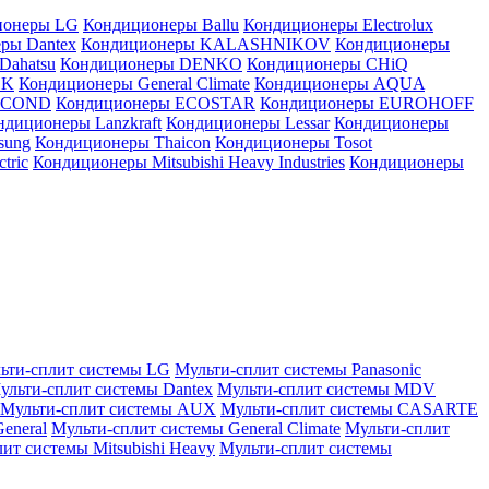
ионеры LG
Кондиционеры Ballu
Кондиционеры Electrolux
ры Dantex
Кондиционеры KALASHNIKOV
Кондиционеры
Dahatsu
Кондиционеры DENKO
Кондиционеры CHiQ
EK
Кондиционеры General Climate
Кондиционеры AQUA
AICOND
Кондиционеры ECOSTAR
Кондиционеры EUROHOFF
ндиционеры Lanzkraft
Кондиционеры Lessar
Кондиционеры
sung
Кондиционеры Thaicon
Кондиционеры Tosot
tric
Кондиционеры Mitsubishi Heavy Industries
Кондиционеры
ьти-сплит системы LG
Мульти-сплит системы Panasonic
ульти-сплит системы Dantex
Мульти-сплит системы MDV
Мульти-сплит системы AUX
Мульти-сплит системы CASARTE
eneral
Мульти-сплит системы General Climate
Мульти-сплит
ит системы Mitsubishi Heavy
Мульти-сплит системы