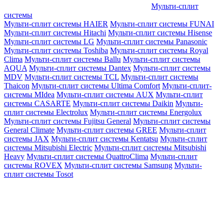
Мульти-сплит
системы
Мульти-сплит системы HAIER
Мульти-сплит системы FUNAI
Мульти-сплит системы Hitachi
Мульти-сплит системы Hisense
Мульти-сплит системы LG
Мульти-сплит системы Panasonic
Мульти-сплит системы Toshiba
Мульти-сплит системы Royal
Clima
Мульти-сплит системы Ballu
Мульти-сплит системы
AQUA
Мульти-сплит системы Dantex
Мульти-сплит системы
MDV
Мульти-сплит системы TCL
Мульти-сплит системы
Thaicon
Мульти-сплит системы Ultima Comfort
Мульти-сплит-
системы MIdea
Мульти-сплит системы AUX
Мульти-сплит
системы CASARTE
Мульти-сплит системы Daikin
Мульти-
сплит системы Electrolux
Мульти-сплит системы Energolux
Мульти-сплит системы Fujitsu General
Мульти-сплит системы
General Climate
Мульти-сплит системы GREE
Мульти-сплит
системы JAX
Мульти-сплит системы Kentatsu
Мульти-сплит
системы Mitsubishi Electric
Мульти-сплит системы Mitsubishi
Heavy
Мульти-сплит системы QuattroClima
Мульти-сплит
системы ROVEX
Мульти-сплит системы Samsung
Мульти-
сплит системы Tosot