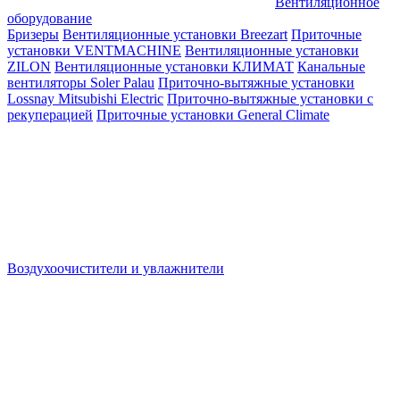
Вентиляционное
оборудование
Бризеры
Вентиляционные установки Breezart
Приточные
установки VENTMACHINE
Вентиляционные установки
ZILON
Вентиляционные установки КЛИМАТ
Канальные
вентиляторы Soler Palau
Приточно-вытяжные установки
Lossnay Mitsubishi Electric
Приточно-вытяжные установки с
рекуперацией
Приточные установки General Climate
Воздухоочистители и увлажнители