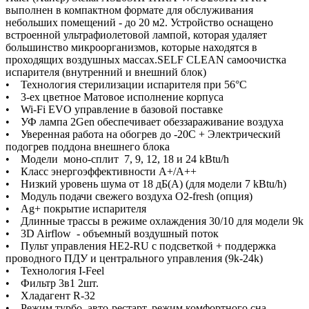
выполнен в компактном формате для обслуживания
небольших помещений - до 20 м2. Устройство оснащено
встроенной ультрафиолетовой лампой, которая удаляет
большинство микроорганизмов, которые находятся в
проходящих воздушных массах.SELF CLEAN самоочистка
испарителя (внутренний и внешний блок)
• Технология стерилизации испарителя при 56°С
• 3-ех цветное Матовое исполнение корпуса
• Wi-Fi EVO управление в базовой поставке
• УФ лампа 2Gen обеспечивает обеззараживание воздуха
• Уверенная работа на обогрев до -20С + Электрический
подогрев поддона внешнего блока
• Модели моно-сплит 7, 9, 12, 18 и 24 kBtu/h
• Класс энергоэффективности А+/A++
• Низкий уровень шума от 18 дБ(А) (для модели 7 kBtu/h)
• Модуль подачи свежего воздуха O2-fresh (опция)
• Ag+ покрытие испарителя
• Длинные трассы в режиме охлаждения 30/10 для модели 9k
• 3D Airflow - объемный воздушный поток
• Пульт управления HE2-RU с подсветкой + поддержка
проводного ПДУ и центрального управления (9k-24k)
• Технология I-Feel
• Фильтр 3в1 2шт.
• Хладагент R-32
• Режим турбо, авто-рестарт, режим комфортного сна