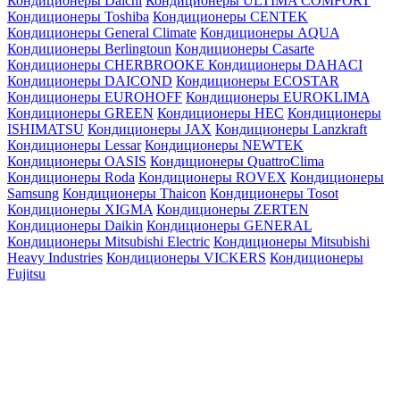
Кондиционеры Daichi
Кондиционеры ULTIMA COMFORT
Кондиционеры Toshiba
Кондиционеры CENTEK
Кондиционеры General Climate
Кондиционеры AQUA
Кондиционеры Berlingtoun
Кондиционеры Casarte
Кондиционеры CHERBROOKE
Кондиционеры DAHACI
Кондиционеры DAICOND
Кондиционеры ECOSTAR
Кондиционеры EUROHOFF
Кондиционеры EUROKLIMA
Кондиционеры GREEN
Кондиционеры HEC
Кондиционеры
ISHIMATSU
Кондиционеры JAX
Кондиционеры Lanzkraft
Кондиционеры Lessar
Кондиционеры NEWTEK
Кондиционеры OASIS
Кондиционеры QuattroClima
Кондиционеры Roda
Кондиционеры ROVEX
Кондиционеры
Samsung
Кондиционеры Thaicon
Кондиционеры Tosot
Кондиционеры XIGMA
Кондиционеры ZERTEN
Кондиционеры Daikin
Кондиционеры GENERAL
Кондиционеры Mitsubishi Electric
Кондиционеры Mitsubishi
Heavy Industries
Кондиционеры VICKERS
Кондиционеры
Fujitsu