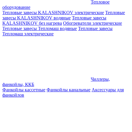
Тепловое
оборудование
Тепловые завесы KALASHNIKOV электрические
Тепловые
завесы KALASHNIKOV водяные
Тепловые завесы
KALASHNIKOV без нагрева
Обогреватели электрические
Тепловые завесы Тепломаш водяные
Тепловые завесы
Тепломаш электрические
Чиллеры,
фанкойлы, ККБ
Фанкойлы кассетные
Фанкойлы канальные
Аксессуары для
фанкойлов