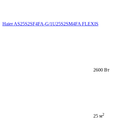
Haier AS25S2SF4FA-G/1U25S2SM4FA FLEXIS
2600 Вт
2
25 м