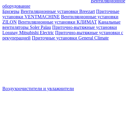
Вентиляционное
оборудование
Бризеры
Вентиляционные установки Breezart
Приточные
установки VENTMACHINE
Вентиляционные установки
ZILON
Вентиляционные установки КЛИМАТ
Канальные
вентиляторы Soler Palau
Приточно-вытяжные установки
Lossnay Mitsubishi Electric
Приточно-вытяжные установки с
рекуперацией
Приточные установки General Climate
Воздухоочистители и увлажнители