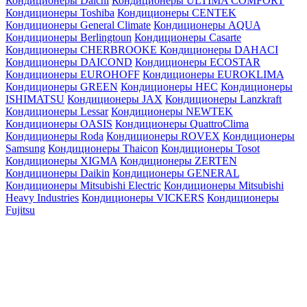
Кондиционеры Daichi
Кондиционеры ULTIMA COMFORT
Кондиционеры Toshiba
Кондиционеры CENTEK
Кондиционеры General Climate
Кондиционеры AQUA
Кондиционеры Berlingtoun
Кондиционеры Casarte
Кондиционеры CHERBROOKE
Кондиционеры DAHACI
Кондиционеры DAICOND
Кондиционеры ECOSTAR
Кондиционеры EUROHOFF
Кондиционеры EUROKLIMA
Кондиционеры GREEN
Кондиционеры HEC
Кондиционеры
ISHIMATSU
Кондиционеры JAX
Кондиционеры Lanzkraft
Кондиционеры Lessar
Кондиционеры NEWTEK
Кондиционеры OASIS
Кондиционеры QuattroClima
Кондиционеры Roda
Кондиционеры ROVEX
Кондиционеры
Samsung
Кондиционеры Thaicon
Кондиционеры Tosot
Кондиционеры XIGMA
Кондиционеры ZERTEN
Кондиционеры Daikin
Кондиционеры GENERAL
Кондиционеры Mitsubishi Electric
Кондиционеры Mitsubishi
Heavy Industries
Кондиционеры VICKERS
Кондиционеры
Fujitsu