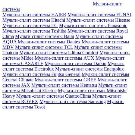
Мульти-сплит
системы
Мульти-сплит системы HAIER
Мульти-сплит системы FUNAI
Мульти-сплит системы Hitachi
Мульти-сплит системы Hisense
Мульти-сплит системы LG
Мульти-сплит системы Panasonic
Мульти-сплит системы Toshiba
Мульти-сплит системы Royal
Clima
Мульти-сплит системы Ballu
Мульти-сплит системы
AQUA
Мульти-сплит системы Dantex
Мульти-сплит системы
MDV
Мульти-сплит системы TCL
Мульти-сплит системы
Thaicon
Мульти-сплит системы Ultima Comfort
Мульти-сплит-
системы MIdea
Мульти-сплит системы AUX
Мульти-сплит
системы CASARTE
Мульти-сплит системы Daikin
Мульти-
сплит системы Electrolux
Мульти-сплит системы Energolux
Мульти-сплит системы Fujitsu General
Мульти-сплит системы
General Climate
Мульти-сплит системы GREE
Мульти-сплит
системы JAX
Мульти-сплит системы Kentatsu
Мульти-сплит
системы Mitsubishi Electric
Мульти-сплит системы Mitsubishi
Heavy
Мульти-сплит системы QuattroClima
Мульти-сплит
системы ROVEX
Мульти-сплит системы Samsung
Мульти-
сплит системы Tosot