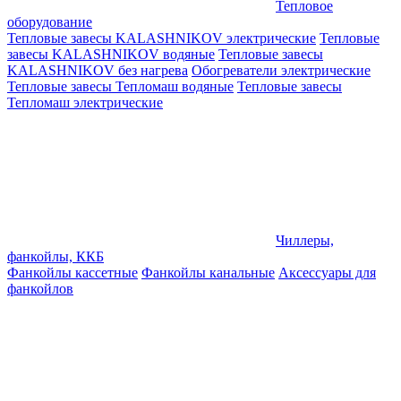
Тепловое
оборудование
Тепловые завесы KALASHNIKOV электрические
Тепловые
завесы KALASHNIKOV водяные
Тепловые завесы
KALASHNIKOV без нагрева
Обогреватели электрические
Тепловые завесы Тепломаш водяные
Тепловые завесы
Тепломаш электрические
Чиллеры,
фанкойлы, ККБ
Фанкойлы кассетные
Фанкойлы канальные
Аксессуары для
фанкойлов