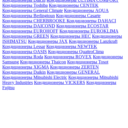
Кондиционеры Daichi
Кондиционеры ULTIMA COMFORT
Кондиционеры Toshiba
Кондиционеры CENTEK
Кондиционеры General Climate
Кондиционеры AQUA
Кондиционеры Berlingtoun
Кондиционеры Casarte
Кондиционеры CHERBROOKE
Кондиционеры DAHACI
Кондиционеры DAICOND
Кондиционеры ECOSTAR
Кондиционеры EUROHOFF
Кондиционеры EUROKLIMA
Кондиционеры GREEN
Кондиционеры HEC
Кондиционеры
ISHIMATSU
Кондиционеры JAX
Кондиционеры Lanzkraft
Кондиционеры Lessar
Кондиционеры NEWTEK
Кондиционеры OASIS
Кондиционеры QuattroClima
Кондиционеры Roda
Кондиционеры ROVEX
Кондиционеры
Samsung
Кондиционеры Thaicon
Кондиционеры Tosot
Кондиционеры XIGMA
Кондиционеры ZERTEN
Кондиционеры Daikin
Кондиционеры GENERAL
Кондиционеры Mitsubishi Electric
Кондиционеры Mitsubishi
Heavy Industries
Кондиционеры VICKERS
Кондиционеры
Fujitsu