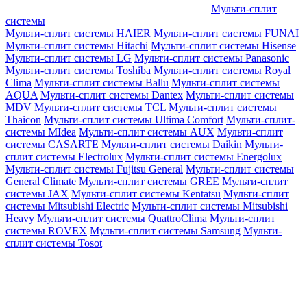
Мульти-сплит
системы
Мульти-сплит системы HAIER
Мульти-сплит системы FUNAI
Мульти-сплит системы Hitachi
Мульти-сплит системы Hisense
Мульти-сплит системы LG
Мульти-сплит системы Panasonic
Мульти-сплит системы Toshiba
Мульти-сплит системы Royal
Clima
Мульти-сплит системы Ballu
Мульти-сплит системы
AQUA
Мульти-сплит системы Dantex
Мульти-сплит системы
MDV
Мульти-сплит системы TCL
Мульти-сплит системы
Thaicon
Мульти-сплит системы Ultima Comfort
Мульти-сплит-
системы MIdea
Мульти-сплит системы AUX
Мульти-сплит
системы CASARTE
Мульти-сплит системы Daikin
Мульти-
сплит системы Electrolux
Мульти-сплит системы Energolux
Мульти-сплит системы Fujitsu General
Мульти-сплит системы
General Climate
Мульти-сплит системы GREE
Мульти-сплит
системы JAX
Мульти-сплит системы Kentatsu
Мульти-сплит
системы Mitsubishi Electric
Мульти-сплит системы Mitsubishi
Heavy
Мульти-сплит системы QuattroClima
Мульти-сплит
системы ROVEX
Мульти-сплит системы Samsung
Мульти-
сплит системы Tosot