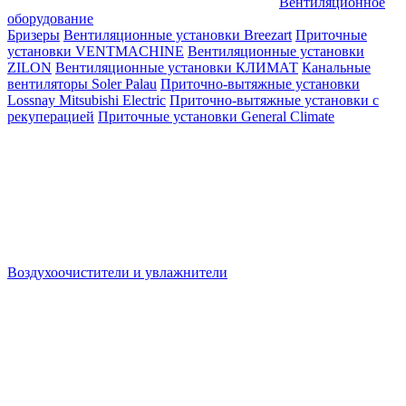
Вентиляционное
оборудование
Бризеры
Вентиляционные установки Breezart
Приточные
установки VENTMACHINE
Вентиляционные установки
ZILON
Вентиляционные установки КЛИМАТ
Канальные
вентиляторы Soler Palau
Приточно-вытяжные установки
Lossnay Mitsubishi Electric
Приточно-вытяжные установки с
рекуперацией
Приточные установки General Climate
Воздухоочистители и увлажнители