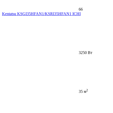
66
Kentatsu KSGI35HFAN1/KSRI35HFAN1 ICHI
3250 Вт
2
35 м