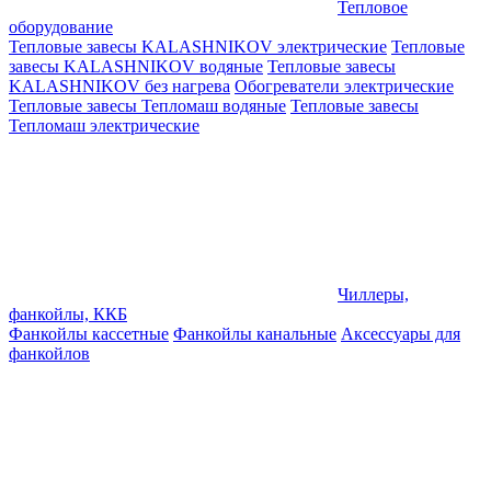
Тепловое
оборудование
Тепловые завесы KALASHNIKOV электрические
Тепловые
завесы KALASHNIKOV водяные
Тепловые завесы
KALASHNIKOV без нагрева
Обогреватели электрические
Тепловые завесы Тепломаш водяные
Тепловые завесы
Тепломаш электрические
Чиллеры,
фанкойлы, ККБ
Фанкойлы кассетные
Фанкойлы канальные
Аксессуары для
фанкойлов