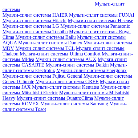
Мульти-сплит
системы
Мульти-сплит системы HAIER
Мульти-сплит системы FUNAI
Мульти-сплит системы Hitachi
Мульти-сплит системы Hisense
Мульти-сплит системы LG
Мульти-сплит системы Panasonic
Мульти-сплит системы Toshiba
Мульти-сплит системы Royal
Clima
Мульти-сплит системы Ballu
Мульти-сплит системы
AQUA
Мульти-сплит системы Dantex
Мульти-сплит системы
MDV
Мульти-сплит системы TCL
Мульти-сплит системы
Thaicon
Мульти-сплит системы Ultima Comfort
Мульти-сплит-
системы MIdea
Мульти-сплит системы AUX
Мульти-сплит
системы CASARTE
Мульти-сплит системы Daikin
Мульти-
сплит системы Electrolux
Мульти-сплит системы Energolux
Мульти-сплит системы Fujitsu General
Мульти-сплит системы
General Climate
Мульти-сплит системы GREE
Мульти-сплит
системы JAX
Мульти-сплит системы Kentatsu
Мульти-сплит
системы Mitsubishi Electric
Мульти-сплит системы Mitsubishi
Heavy
Мульти-сплит системы QuattroClima
Мульти-сплит
системы ROVEX
Мульти-сплит системы Samsung
Мульти-
сплит системы Tosot