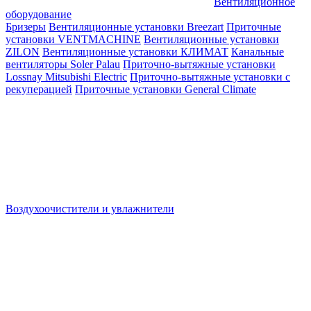
Вентиляционное
оборудование
Бризеры
Вентиляционные установки Breezart
Приточные
установки VENTMACHINE
Вентиляционные установки
ZILON
Вентиляционные установки КЛИМАТ
Канальные
вентиляторы Soler Palau
Приточно-вытяжные установки
Lossnay Mitsubishi Electric
Приточно-вытяжные установки с
рекуперацией
Приточные установки General Climate
Воздухоочистители и увлажнители