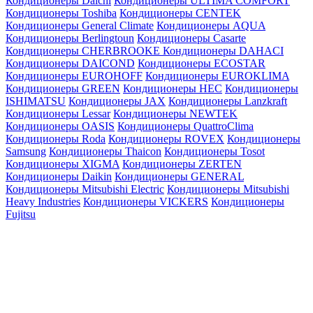
Кондиционеры Daichi
Кондиционеры ULTIMA COMFORT
Кондиционеры Toshiba
Кондиционеры CENTEK
Кондиционеры General Climate
Кондиционеры AQUA
Кондиционеры Berlingtoun
Кондиционеры Casarte
Кондиционеры CHERBROOKE
Кондиционеры DAHACI
Кондиционеры DAICOND
Кондиционеры ECOSTAR
Кондиционеры EUROHOFF
Кондиционеры EUROKLIMA
Кондиционеры GREEN
Кондиционеры HEC
Кондиционеры
ISHIMATSU
Кондиционеры JAX
Кондиционеры Lanzkraft
Кондиционеры Lessar
Кондиционеры NEWTEK
Кондиционеры OASIS
Кондиционеры QuattroClima
Кондиционеры Roda
Кондиционеры ROVEX
Кондиционеры
Samsung
Кондиционеры Thaicon
Кондиционеры Tosot
Кондиционеры XIGMA
Кондиционеры ZERTEN
Кондиционеры Daikin
Кондиционеры GENERAL
Кондиционеры Mitsubishi Electric
Кондиционеры Mitsubishi
Heavy Industries
Кондиционеры VICKERS
Кондиционеры
Fujitsu