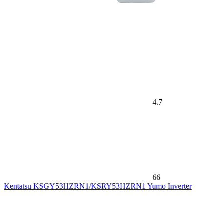
4.7
66
Kentatsu KSGY53HZRN1/KSRY53HZRN1 Yumo Inverter