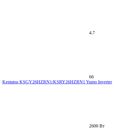
4.7
66
Kentatsu KSGY26HZRN1/KSRY26HZRN1 Yumo Inverter
2600 Вт