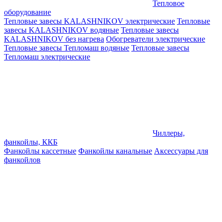
Тепловое
оборудование
Тепловые завесы KALASHNIKOV электрические
Тепловые
завесы KALASHNIKOV водяные
Тепловые завесы
KALASHNIKOV без нагрева
Обогреватели электрические
Тепловые завесы Тепломаш водяные
Тепловые завесы
Тепломаш электрические
Чиллеры,
фанкойлы, ККБ
Фанкойлы кассетные
Фанкойлы канальные
Аксессуары для
фанкойлов