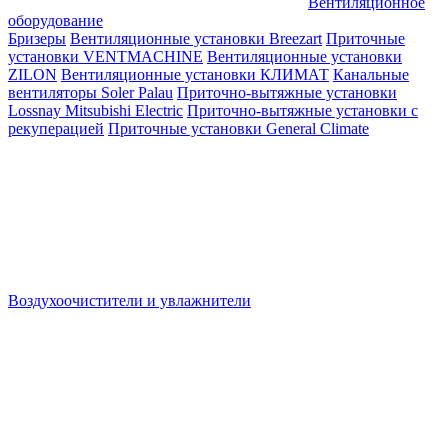
Вентиляционное
оборудование
Бризеры
Вентиляционные установки Breezart
Приточные
установки VENTMACHINE
Вентиляционные установки
ZILON
Вентиляционные установки КЛИМАТ
Канальные
вентиляторы Soler Palau
Приточно-вытяжные установки
Lossnay Mitsubishi Electric
Приточно-вытяжные установки с
рекуперацией
Приточные установки General Climate
Воздухоочистители и увлажнители