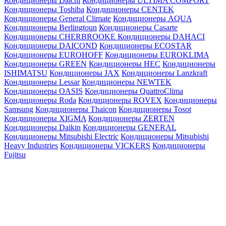
Кондиционеры Daichi
Кондиционеры ULTIMA COMFORT
Кондиционеры Toshiba
Кондиционеры CENTEK
Кондиционеры General Climate
Кондиционеры AQUA
Кондиционеры Berlingtoun
Кондиционеры Casarte
Кондиционеры CHERBROOKE
Кондиционеры DAHACI
Кондиционеры DAICOND
Кондиционеры ECOSTAR
Кондиционеры EUROHOFF
Кондиционеры EUROKLIMA
Кондиционеры GREEN
Кондиционеры HEC
Кондиционеры
ISHIMATSU
Кондиционеры JAX
Кондиционеры Lanzkraft
Кондиционеры Lessar
Кондиционеры NEWTEK
Кондиционеры OASIS
Кондиционеры QuattroClima
Кондиционеры Roda
Кондиционеры ROVEX
Кондиционеры
Samsung
Кондиционеры Thaicon
Кондиционеры Tosot
Кондиционеры XIGMA
Кондиционеры ZERTEN
Кондиционеры Daikin
Кондиционеры GENERAL
Кондиционеры Mitsubishi Electric
Кондиционеры Mitsubishi
Heavy Industries
Кондиционеры VICKERS
Кондиционеры
Fujitsu