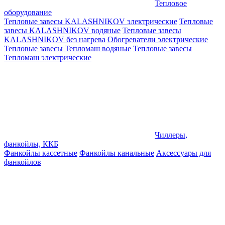
Тепловое
оборудование
Тепловые завесы KALASHNIKOV электрические
Тепловые
завесы KALASHNIKOV водяные
Тепловые завесы
KALASHNIKOV без нагрева
Обогреватели электрические
Тепловые завесы Тепломаш водяные
Тепловые завесы
Тепломаш электрические
Чиллеры,
фанкойлы, ККБ
Фанкойлы кассетные
Фанкойлы канальные
Аксессуары для
фанкойлов