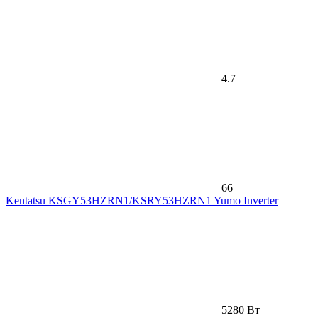
4.7
66
Kentatsu KSGY53HZRN1/KSRY53HZRN1 Yumo Inverter
5280 Вт