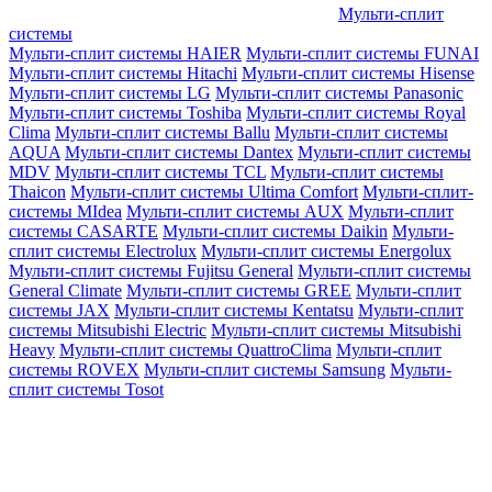
Мульти-сплит
системы
Мульти-сплит системы HAIER
Мульти-сплит системы FUNAI
Мульти-сплит системы Hitachi
Мульти-сплит системы Hisense
Мульти-сплит системы LG
Мульти-сплит системы Panasonic
Мульти-сплит системы Toshiba
Мульти-сплит системы Royal
Clima
Мульти-сплит системы Ballu
Мульти-сплит системы
AQUA
Мульти-сплит системы Dantex
Мульти-сплит системы
MDV
Мульти-сплит системы TCL
Мульти-сплит системы
Thaicon
Мульти-сплит системы Ultima Comfort
Мульти-сплит-
системы MIdea
Мульти-сплит системы AUX
Мульти-сплит
системы CASARTE
Мульти-сплит системы Daikin
Мульти-
сплит системы Electrolux
Мульти-сплит системы Energolux
Мульти-сплит системы Fujitsu General
Мульти-сплит системы
General Climate
Мульти-сплит системы GREE
Мульти-сплит
системы JAX
Мульти-сплит системы Kentatsu
Мульти-сплит
системы Mitsubishi Electric
Мульти-сплит системы Mitsubishi
Heavy
Мульти-сплит системы QuattroClima
Мульти-сплит
системы ROVEX
Мульти-сплит системы Samsung
Мульти-
сплит системы Tosot