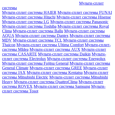
Мульти-сплит
системы
Мульти-сплит системы HAIER
Мульти-сплит системы FUNAI
Мульти-сплит системы Hitachi
Мульти-сплит системы Hisense
Мульти-сплит системы LG
Мульти-сплит системы Panasonic
Мульти-сплит системы Toshiba
Мульти-сплит системы Royal
Clima
Мульти-сплит системы Ballu
Мульти-сплит системы
AQUA
Мульти-сплит системы Dantex
Мульти-сплит системы
MDV
Мульти-сплит системы TCL
Мульти-сплит системы
Thaicon
Мульти-сплит системы Ultima Comfort
Мульти-сплит-
системы MIdea
Мульти-сплит системы AUX
Мульти-сплит
системы CASARTE
Мульти-сплит системы Daikin
Мульти-
сплит системы Electrolux
Мульти-сплит системы Energolux
Мульти-сплит системы Fujitsu General
Мульти-сплит системы
General Climate
Мульти-сплит системы GREE
Мульти-сплит
системы JAX
Мульти-сплит системы Kentatsu
Мульти-сплит
системы Mitsubishi Electric
Мульти-сплит системы Mitsubishi
Heavy
Мульти-сплит системы QuattroClima
Мульти-сплит
системы ROVEX
Мульти-сплит системы Samsung
Мульти-
сплит системы Tosot