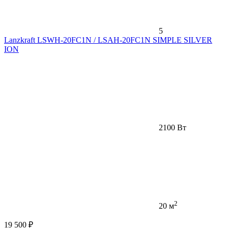
5
Lanzkraft LSWH-20FC1N / LSAH-20FC1N SIMPLE SILVER
ION
2100 Вт
2
20 м
19 500 ₽