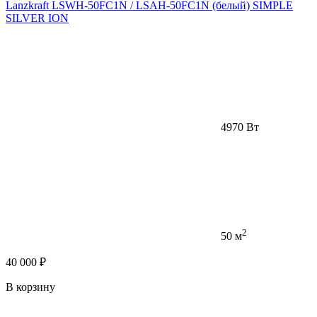
Lanzkraft LSWH-50FC1N / LSAH-50FC1N (белый) SIMPLE
SILVER ION
4970 Вт
2
50 м
40 000 ₽
В корзину