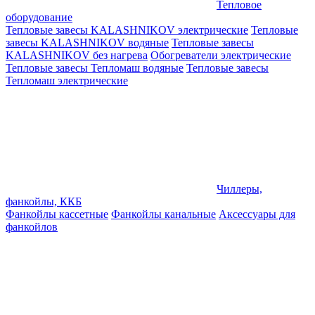
Тепловое
оборудование
Тепловые завесы KALASHNIKOV электрические
Тепловые
завесы KALASHNIKOV водяные
Тепловые завесы
KALASHNIKOV без нагрева
Обогреватели электрические
Тепловые завесы Тепломаш водяные
Тепловые завесы
Тепломаш электрические
Чиллеры,
фанкойлы, ККБ
Фанкойлы кассетные
Фанкойлы канальные
Аксессуары для
фанкойлов