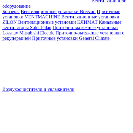
Вентиляционное
оборудование
Бризеры
Вентиляционные установки Breezart
Приточные
установки VENTMACHINE
Вентиляционные установки
ZILON
Вентиляционные установки КЛИМАТ
Канальные
вентиляторы Soler Palau
Приточно-вытяжные установки
Lossnay Mitsubishi Electric
Приточно-вытяжные установки с
рекуперацией
Приточные установки General Climate
Воздухоочистители и увлажнители