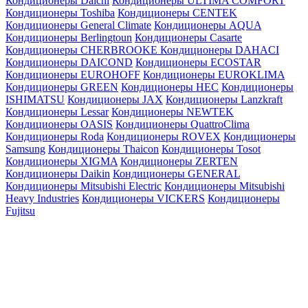
Кондиционеры Daichi
Кондиционеры ULTIMA COMFORT
Кондиционеры Toshiba
Кондиционеры CENTEK
Кондиционеры General Climate
Кондиционеры AQUA
Кондиционеры Berlingtoun
Кондиционеры Casarte
Кондиционеры CHERBROOKE
Кондиционеры DAHACI
Кондиционеры DAICOND
Кондиционеры ECOSTAR
Кондиционеры EUROHOFF
Кондиционеры EUROKLIMA
Кондиционеры GREEN
Кондиционеры HEC
Кондиционеры
ISHIMATSU
Кондиционеры JAX
Кондиционеры Lanzkraft
Кондиционеры Lessar
Кондиционеры NEWTEK
Кондиционеры OASIS
Кондиционеры QuattroClima
Кондиционеры Roda
Кондиционеры ROVEX
Кондиционеры
Samsung
Кондиционеры Thaicon
Кондиционеры Tosot
Кондиционеры XIGMA
Кондиционеры ZERTEN
Кондиционеры Daikin
Кондиционеры GENERAL
Кондиционеры Mitsubishi Electric
Кондиционеры Mitsubishi
Heavy Industries
Кондиционеры VICKERS
Кондиционеры
Fujitsu