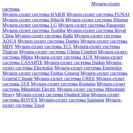
Мульти-сплит
системы
Мульти-сплит системы HAIER
Мульти-сплит системы FUNAI
Мульти-сплит системы Hitachi
Мульти-сплит системы Hisense
Мульти-сплит системы LG
Мульти-сплит системы Panasonic
Мульти-сплит системы Toshiba
Мульти-сплит системы Royal
Clima
Мульти-сплит системы Ballu
Мульти-сплит системы
AQUA
Мульти-сплит системы Dantex
Мульти-сплит системы
MDV
Мульти-сплит системы TCL
Мульти-сплит системы
Thaicon
Мульти-сплит системы Ultima Comfort
Мульти-сплит-
системы MIdea
Мульти-сплит системы AUX
Мульти-сплит
системы CASARTE
Мульти-сплит системы Daikin
Мульти-
сплит системы Electrolux
Мульти-сплит системы Energolux
Мульти-сплит системы Fujitsu General
Мульти-сплит системы
General Climate
Мульти-сплит системы GREE
Мульти-сплит
системы JAX
Мульти-сплит системы Kentatsu
Мульти-сплит
системы Mitsubishi Electric
Мульти-сплит системы Mitsubishi
Heavy
Мульти-сплит системы QuattroClima
Мульти-сплит
системы ROVEX
Мульти-сплит системы Samsung
Мульти-
сплит системы Tosot