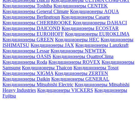
Кондиционеры Daichi
Кондиционеры ULTIMA COMFORT
Кондиционеры Toshiba
Кондиционеры CENTEK
Кондиционеры General Climate
Кондиционеры AQUA
Кондиционеры Berlingtoun
Кондиционеры Casarte
Кондиционеры CHERBROOKE
Кондиционеры DAHACI
Кондиционеры DAICOND
Кондиционеры ECOSTAR
Кондиционеры EUROHOFF
Кондиционеры EUROKLIMA
Кондиционеры GREEN
Кондиционеры HEC
Кондиционеры
ISHIMATSU
Кондиционеры JAX
Кондиционеры Lanzkraft
Кондиционеры Lessar
Кондиционеры NEWTEK
Кондиционеры OASIS
Кондиционеры QuattroClima
Кондиционеры Roda
Кондиционеры ROVEX
Кондиционеры
Samsung
Кондиционеры Thaicon
Кондиционеры Tosot
Кондиционеры XIGMA
Кондиционеры ZERTEN
Кондиционеры Daikin
Кондиционеры GENERAL
Кондиционеры Mitsubishi Electric
Кондиционеры Mitsubishi
Heavy Industries
Кондиционеры VICKERS
Кондиционеры
Fujitsu