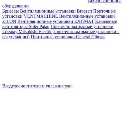
Вентиляционное
оборудование
Бризеры
Вентиляционные установки Breezart
Приточные
установки VENTMACHINE
Вентиляционные установки
ZILON
Вентиляционные установки КЛИМАТ
Канальные
вентиляторы Soler Palau
Приточно-вытяжные установки
Lossnay Mitsubishi Electric
Приточно-вытяжные установки с
рекуперацией
Приточные установки General Climate
Воздухоочистители и увлажнители