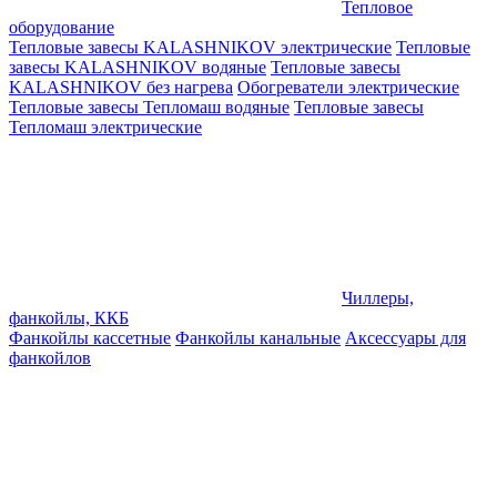
Тепловое
оборудование
Тепловые завесы KALASHNIKOV электрические
Тепловые
завесы KALASHNIKOV водяные
Тепловые завесы
KALASHNIKOV без нагрева
Обогреватели электрические
Тепловые завесы Тепломаш водяные
Тепловые завесы
Тепломаш электрические
Чиллеры,
фанкойлы, ККБ
Фанкойлы кассетные
Фанкойлы канальные
Аксессуары для
фанкойлов