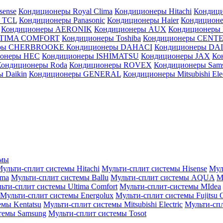
sense
Кондиционеры Royal Clima
Кондиционеры Hitachi
Кондиц
 TCL
Кондиционеры Panasonic
Кондиционеры Haier
Кондиционе
Кондиционеры AERONIK
Кондиционеры AUX
Кондиционеры 
LTIMA COMFORT
Кондиционеры Toshiba
Кондиционеры CENT
еры CHERBROOKE
Кондиционеры DAHACI
Кондиционеры D
ионеры HEC
Кондиционеры ISHIMATSU
Кондиционеры JAX
Ко
Кондиционеры Roda
Кондиционеры ROVEX
Кондиционеры Sam
 Daikin
Кондиционеры GENERAL
Кондиционеры Mitsubishi Elec
емы
ульти-сплит системы Hitachi
Мульти-сплит системы Hisense
Мул
ima
Мульти-сплит системы Ballu
Мульти-сплит системы AQUA
М
ьти-сплит системы Ultima Comfort
Мульти-сплит-системы MIdea
Мульти-сплит системы Energolux
Мульти-сплит системы Fujitsu G
емы Kentatsu
Мульти-сплит системы Mitsubishi Electric
Мульти-спл
темы Samsung
Мульти-сплит системы Tosot