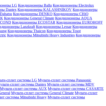
ионеры LG
Кондиционеры Ballu
Кондиционеры Electrolux
ры Dantex
Кондиционеры KALASHNIKOV
Кондиционеры
Dahatsu
Кондиционеры DENKO
Кондиционеры CHiQ
EK
Кондиционеры General Climate
Кондиционеры AQUA
AICOND
Кондиционеры ECOSTAR
Кондиционеры EUROHOFF
ндиционеры Lanzkraft
Кондиционеры Lessar
Кондиционеры
sung
Кондиционеры Thaicon
Кондиционеры Tosot
tric
Кондиционеры Mitsubishi Heavy Industries
Кондиционеры
ьти-сплит системы LG
Мульти-сплит системы Panasonic
ульти-сплит системы Dantex
Мульти-сплит системы MDV
Мульти-сплит системы AUX
Мульти-сплит системы CASARTE
eneral
Мульти-сплит системы General Climate
Мульти-сплит
ит системы Mitsubishi Heavy
Мульти-сплит системы