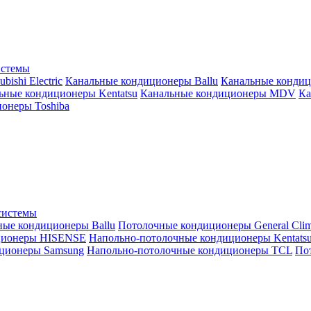
истемы
ishi Electric
Канальные кондиционеры Ballu
Канальные кондиц
ьные кондиционеры Kentatsu
Канальные кондиционеры MDV
Ка
онеры Toshiba
системы
ные кондиционеры Ballu
Потолочные кондиционеры General Clim
ционеры HISENSE
Напольно-потолочные кондиционеры Kentats
ционеры Samsung
Напольно-потолочные кондиционеры TCL
Пот