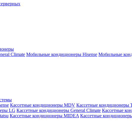
серверных
ионеры
ral Climate
Мобильные кондиционеры Hisense
Мобильные конд
истемы
ense
Кассетные кондиционеры MDV
Кассетные кондиционеры 
неры LG
Кассетные кондиционеры General Climate
Кассетные конд
atsu
Кассетные кондиционеры MIDEA
Кассетные кондиционер