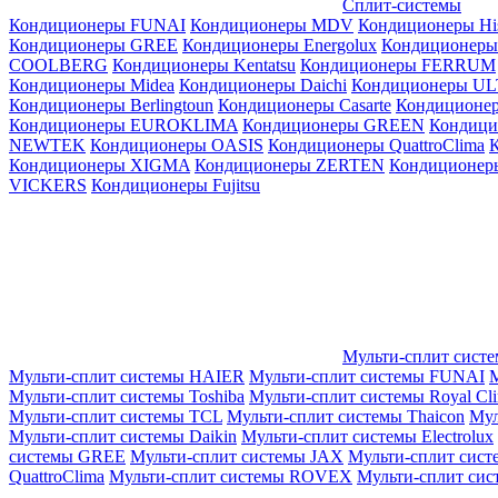
Сплит-системы
Кондиционеры FUNAI
Кондиционеры MDV
Кондиционеры Hi
Кондиционеры GREE
Кондиционеры Energolux
Кондиционеры
СOOLBERG
Кондиционеры Kentatsu
Кондиционеры FERRUM
Кондиционеры Midea
Кондиционеры Daichi
Кондиционеры U
Кондиционеры Berlingtoun
Кондиционеры Casarte
Кондицион
Кондиционеры EUROKLIMA
Кондиционеры GREEN
Кондиц
NEWTEK
Кондиционеры OASIS
Кондиционеры QuattroClima
Кондиционеры XIGMA
Кондиционеры ZERTEN
Кондиционеры
VICKERS
Кондиционеры Fujitsu
Мульти-сплит сист
Мульти-сплит системы HAIER
Мульти-сплит системы FUNAI
М
Мульти-сплит системы Toshiba
Мульти-сплит системы Royal Cl
Мульти-сплит системы TCL
Мульти-сплит системы Thaicon
Мул
Мульти-сплит системы Daikin
Мульти-сплит системы Electrolux
системы GREE
Мульти-сплит системы JAX
Мульти-сплит сист
QuattroClima
Мульти-сплит системы ROVEX
Мульти-сплит сис