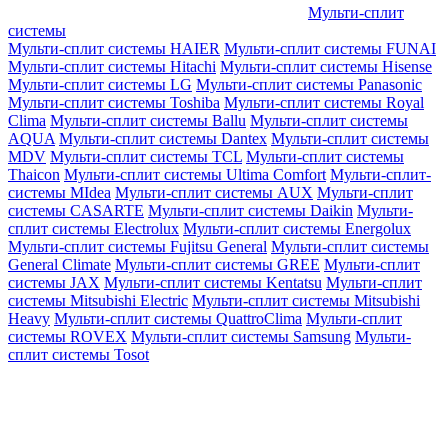
Мульти-сплит
системы
Мульти-сплит системы HAIER
Мульти-сплит системы FUNAI
Мульти-сплит системы Hitachi
Мульти-сплит системы Hisense
Мульти-сплит системы LG
Мульти-сплит системы Panasonic
Мульти-сплит системы Toshiba
Мульти-сплит системы Royal
Clima
Мульти-сплит системы Ballu
Мульти-сплит системы
AQUA
Мульти-сплит системы Dantex
Мульти-сплит системы
MDV
Мульти-сплит системы TCL
Мульти-сплит системы
Thaicon
Мульти-сплит системы Ultima Comfort
Мульти-сплит-
системы MIdea
Мульти-сплит системы AUX
Мульти-сплит
системы CASARTE
Мульти-сплит системы Daikin
Мульти-
сплит системы Electrolux
Мульти-сплит системы Energolux
Мульти-сплит системы Fujitsu General
Мульти-сплит системы
General Climate
Мульти-сплит системы GREE
Мульти-сплит
системы JAX
Мульти-сплит системы Kentatsu
Мульти-сплит
системы Mitsubishi Electric
Мульти-сплит системы Mitsubishi
Heavy
Мульти-сплит системы QuattroClima
Мульти-сплит
системы ROVEX
Мульти-сплит системы Samsung
Мульти-
сплит системы Tosot