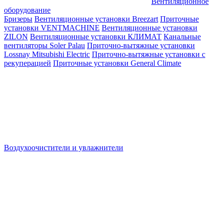
Вентиляционное
оборудование
Бризеры
Вентиляционные установки Breezart
Приточные
установки VENTMACHINE
Вентиляционные установки
ZILON
Вентиляционные установки КЛИМАТ
Канальные
вентиляторы Soler Palau
Приточно-вытяжные установки
Lossnay Mitsubishi Electric
Приточно-вытяжные установки с
рекуперацией
Приточные установки General Climate
Воздухоочистители и увлажнители