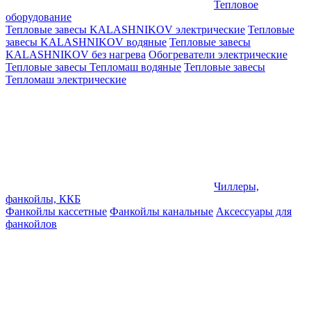
Тепловое
оборудование
Тепловые завесы KALASHNIKOV электрические
Тепловые
завесы KALASHNIKOV водяные
Тепловые завесы
KALASHNIKOV без нагрева
Обогреватели электрические
Тепловые завесы Тепломаш водяные
Тепловые завесы
Тепломаш электрические
Чиллеры,
фанкойлы, ККБ
Фанкойлы кассетные
Фанкойлы канальные
Аксессуары для
фанкойлов