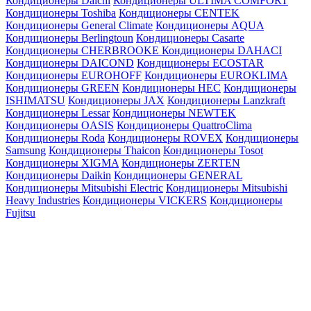
Кондиционеры Daichi
Кондиционеры ULTIMA COMFORT
Кондиционеры Toshiba
Кондиционеры CENTEK
Кондиционеры General Climate
Кондиционеры AQUA
Кондиционеры Berlingtoun
Кондиционеры Casarte
Кондиционеры CHERBROOKE
Кондиционеры DAHACI
Кондиционеры DAICOND
Кондиционеры ECOSTAR
Кондиционеры EUROHOFF
Кондиционеры EUROKLIMA
Кондиционеры GREEN
Кондиционеры HEC
Кондиционеры
ISHIMATSU
Кондиционеры JAX
Кондиционеры Lanzkraft
Кондиционеры Lessar
Кондиционеры NEWTEK
Кондиционеры OASIS
Кондиционеры QuattroClima
Кондиционеры Roda
Кондиционеры ROVEX
Кондиционеры
Samsung
Кондиционеры Thaicon
Кондиционеры Tosot
Кондиционеры XIGMA
Кондиционеры ZERTEN
Кондиционеры Daikin
Кондиционеры GENERAL
Кондиционеры Mitsubishi Electric
Кондиционеры Mitsubishi
Heavy Industries
Кондиционеры VICKERS
Кондиционеры
Fujitsu