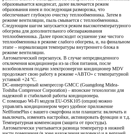
образовывается конденсат, далее включается режим
образования инея и последующая разморозка, что
обеспечивает глубокую очистку теплообменника. Затем в
режиме вентиляции, пыль смывается с теплообменника.
Следующим шагом запускается режим высокотемпературного
обогрева для дополнительного обеззараживания
теплообменника. Далее происходит осушение уже чистого
теплообменника в режиме слабого обогрева, и, на финальном
этапе – нормализация температуры внутреннего блока в
режиме вентиляции.
Автоматический перезапуск. В случае непредвиденного
отключения кондиционера из-за сбоя питания, после
возобновления подачи электроэнергии кондиционер MDV
продолжает свою работу в режиме «АВТО» с температурной
уставкой +24 °С.
DC-инверторный компрессор GMCC (Guangdong Midea-
Toshiba Compressor Corporation) – японские технологии для
надежной и стабильной работы кондиционера.
С помощью Wi-Fi модуля EU-OSK105 (опция) можно
управлять кондиционером через удобное приложение
NetHomePlus с вашего смартфона или планшета: включать и
выключать, изменять настройки, активировать функции и т.д.
Температурная компенсация (защита от простуды).
Автоматически учитывается разница температур в нижней
части помещения (в зоне нахождения человека) и в верхней