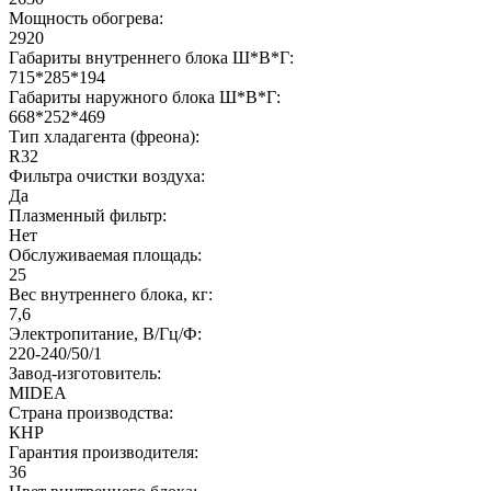
Мощность обогрева:
2920
Габариты внутреннего блока Ш*В*Г:
715*285*194
Габариты наружного блока Ш*В*Г:
668*252*469
Тип хладагента (фреона):
R32
Фильтра очистки воздуха:
Да
Плазменный фильтр:
Нет
Обслуживаемая площадь:
25
Вес внутреннего блока, кг:
7,6
Электропитание, В/Гц/Ф:
220-240/50/1
Завод-изготовитель:
MIDEA
Страна производства:
КНР
Гарантия производителя:
36