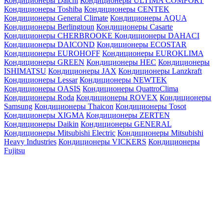
Кондиционеры Daichi
Кондиционеры ULTIMA COMFORT
Кондиционеры Toshiba
Кондиционеры CENTEK
Кондиционеры General Climate
Кондиционеры AQUA
Кондиционеры Berlingtoun
Кондиционеры Casarte
Кондиционеры CHERBROOKE
Кондиционеры DAHACI
Кондиционеры DAICOND
Кондиционеры ECOSTAR
Кондиционеры EUROHOFF
Кондиционеры EUROKLIMA
Кондиционеры GREEN
Кондиционеры HEC
Кондиционеры
ISHIMATSU
Кондиционеры JAX
Кондиционеры Lanzkraft
Кондиционеры Lessar
Кондиционеры NEWTEK
Кондиционеры OASIS
Кондиционеры QuattroClima
Кондиционеры Roda
Кондиционеры ROVEX
Кондиционеры
Samsung
Кондиционеры Thaicon
Кондиционеры Tosot
Кондиционеры XIGMA
Кондиционеры ZERTEN
Кондиционеры Daikin
Кондиционеры GENERAL
Кондиционеры Mitsubishi Electric
Кондиционеры Mitsubishi
Heavy Industries
Кондиционеры VICKERS
Кондиционеры
Fujitsu