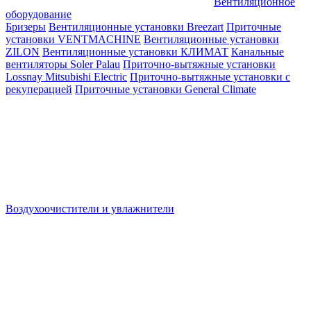
Вентиляционное
оборудование
Бризеры
Вентиляционные установки Breezart
Приточные
установки VENTMACHINE
Вентиляционные установки
ZILON
Вентиляционные установки КЛИМАТ
Канальные
вентиляторы Soler Palau
Приточно-вытяжные установки
Lossnay Mitsubishi Electric
Приточно-вытяжные установки с
рекуперацией
Приточные установки General Climate
Воздухоочистители и увлажнители