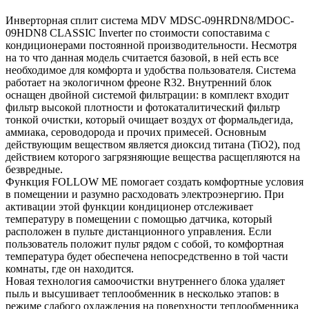
Инверторная сплит система MDV MDSC-09HRDN8/MDOC-
09HDN8 CLASSIC Inverter по стоимости сопоставима с
кондиционерами постоянной производительности. Несмотря
на то что данная модель считается базовой, в ней есть все
необходимое для комфорта и удобства пользователя. Система
работает на экологичном фреоне R32. Внутренний блок
оснащен двойной системой фильтрации: в комплект входит
фильтр высокой плотности и фотокаталитический фильтр
тонкой очистки, который очищает воздух от формальдегида,
аммиака, сероводорода и прочих примесей. Основным
действующим веществом является диоксид титана (TiO2), под
действием которого загрязняющие вещества расщепляются на
безвредные.
Функция FOLLOW ME помогает создать комфортные условия
в помещении и разумно расходовать электроэнергию. При
активации этой функции кондиционер отслеживает
температуру в помещении с помощью датчика, который
расположен в пульте дистанционного управления. Если
пользователь положит пульт рядом с собой, то комфортная
температура будет обеспечена непосредственно в той части
комнаты, где он находится.
Новая технология самоочистки внутреннего блока удаляет
пыль и высушивает теплообменник в несколько этапов: в
режиме слабого охлаждения на поверхности теплообменника