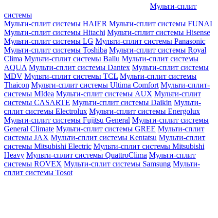
Мульти-сплит
системы
Мульти-сплит системы HAIER
Мульти-сплит системы FUNAI
Мульти-сплит системы Hitachi
Мульти-сплит системы Hisense
Мульти-сплит системы LG
Мульти-сплит системы Panasonic
Мульти-сплит системы Toshiba
Мульти-сплит системы Royal
Clima
Мульти-сплит системы Ballu
Мульти-сплит системы
AQUA
Мульти-сплит системы Dantex
Мульти-сплит системы
MDV
Мульти-сплит системы TCL
Мульти-сплит системы
Thaicon
Мульти-сплит системы Ultima Comfort
Мульти-сплит-
системы MIdea
Мульти-сплит системы AUX
Мульти-сплит
системы CASARTE
Мульти-сплит системы Daikin
Мульти-
сплит системы Electrolux
Мульти-сплит системы Energolux
Мульти-сплит системы Fujitsu General
Мульти-сплит системы
General Climate
Мульти-сплит системы GREE
Мульти-сплит
системы JAX
Мульти-сплит системы Kentatsu
Мульти-сплит
системы Mitsubishi Electric
Мульти-сплит системы Mitsubishi
Heavy
Мульти-сплит системы QuattroClima
Мульти-сплит
системы ROVEX
Мульти-сплит системы Samsung
Мульти-
сплит системы Tosot