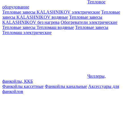
Тепловое
оборудование
Тепловые завесы KALASHNIKOV электрические
Тепловые
завесы KALASHNIKOV водяные
Тепловые завесы
KALASHNIKOV без нагрева
Обогреватели электрические
Тепловые завесы Тепломаш водяные
Тепловые завесы
Тепломаш электрические
Чиллеры,
фанкойлы, ККБ
Фанкойлы кассетные
Фанкойлы канальные
Аксессуары для
фанкойлов