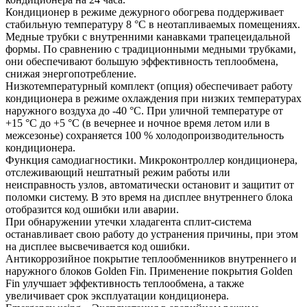
Кондиционер в режиме дежурного обогрева поддерживает
стабильную температуру 8 °C в неотапливаемых помещениях.
Медные трубки с внутренними канавками трапецеидальной
формы. По сравнению с традиционными медными трубками,
они обеспечивают большую эффективность теплообмена,
снижая энергопотребление.
Низкотемпературный комплект (опция) обеспечивает работу
кондиционера в режиме охлаждения при низких температурах
наружного воздуха до -40 °С. При уличной температуре от
+15 °С до +5 °С (в вечернее и ночное время летом или в
межсезонье) сохраняется 100 % холодопроизводительность
кондиционера.
Функция самодиагностики. Микроконтроллер кондиционера,
отслеживающий нештатный режим работы или
неисправность узлов, автоматически остановит и защитит от
поломки систему. В это время на дисплее внутреннего блока
отобразится код ошибки или аварии.
При обнаружении утечки хладагента сплит-система
останавливает свою работу до устранения причины, при этом
на дисплее высвечивается код ошибки.
Антикоррозийное покрытие теплообменников внутреннего и
наружного блоков Golden Fin. Применение покрытия Golden
Fin улучшает эффективность теплообмена, а также
увеличивает срок эксплуатации кондиционера.