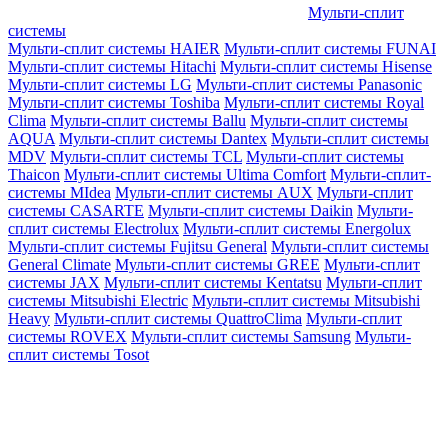
Мульти-сплит
системы
Мульти-сплит системы HAIER
Мульти-сплит системы FUNAI
Мульти-сплит системы Hitachi
Мульти-сплит системы Hisense
Мульти-сплит системы LG
Мульти-сплит системы Panasonic
Мульти-сплит системы Toshiba
Мульти-сплит системы Royal
Clima
Мульти-сплит системы Ballu
Мульти-сплит системы
AQUA
Мульти-сплит системы Dantex
Мульти-сплит системы
MDV
Мульти-сплит системы TCL
Мульти-сплит системы
Thaicon
Мульти-сплит системы Ultima Comfort
Мульти-сплит-
системы MIdea
Мульти-сплит системы AUX
Мульти-сплит
системы CASARTE
Мульти-сплит системы Daikin
Мульти-
сплит системы Electrolux
Мульти-сплит системы Energolux
Мульти-сплит системы Fujitsu General
Мульти-сплит системы
General Climate
Мульти-сплит системы GREE
Мульти-сплит
системы JAX
Мульти-сплит системы Kentatsu
Мульти-сплит
системы Mitsubishi Electric
Мульти-сплит системы Mitsubishi
Heavy
Мульти-сплит системы QuattroClima
Мульти-сплит
системы ROVEX
Мульти-сплит системы Samsung
Мульти-
сплит системы Tosot