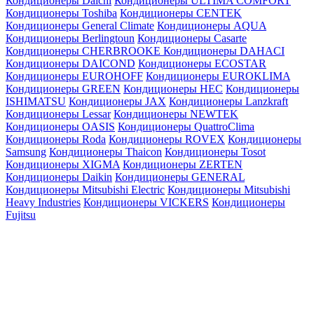
Кондиционеры Daichi
Кондиционеры ULTIMA COMFORT
Кондиционеры Toshiba
Кондиционеры CENTEK
Кондиционеры General Climate
Кондиционеры AQUA
Кондиционеры Berlingtoun
Кондиционеры Casarte
Кондиционеры CHERBROOKE
Кондиционеры DAHACI
Кондиционеры DAICOND
Кондиционеры ECOSTAR
Кондиционеры EUROHOFF
Кондиционеры EUROKLIMA
Кондиционеры GREEN
Кондиционеры HEC
Кондиционеры
ISHIMATSU
Кондиционеры JAX
Кондиционеры Lanzkraft
Кондиционеры Lessar
Кондиционеры NEWTEK
Кондиционеры OASIS
Кондиционеры QuattroClima
Кондиционеры Roda
Кондиционеры ROVEX
Кондиционеры
Samsung
Кондиционеры Thaicon
Кондиционеры Tosot
Кондиционеры XIGMA
Кондиционеры ZERTEN
Кондиционеры Daikin
Кондиционеры GENERAL
Кондиционеры Mitsubishi Electric
Кондиционеры Mitsubishi
Heavy Industries
Кондиционеры VICKERS
Кондиционеры
Fujitsu