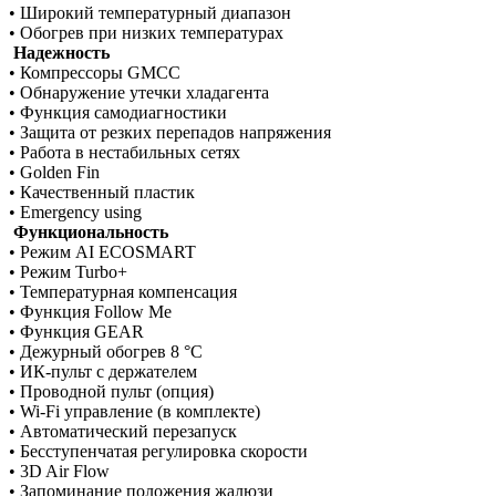
• Широкий температурный диапазон
• Обогрев при низких температурах
Надежность
• Компрессоры GMCC
• Обнаружение утечки хладагента
• Функция самодиагностики
• Защита от резких перепадов напряжения
• Работа в нестабильных сетях
• Golden Fin
• Качественный пластик
• Emergency using
Функциональность
• Режим AI ECOSMART
• Режим Turbo+
• Температурная компенсация
• Функция Follow Me
• Функция GEAR
• Дежурный обогрев 8 °С
• ИК-пульт с держателем
• Проводной пульт (опция)
• Wi-Fi управление (в комплекте)
• Автоматический перезапуск
• Бесступенчатая регулировка скорости
• 3D Air Flow
• Запоминание положения жалюзи