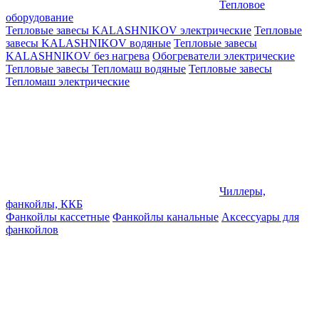
Тепловое
оборудование
Тепловые завесы KALASHNIKOV электрические
Тепловые
завесы KALASHNIKOV водяные
Тепловые завесы
KALASHNIKOV без нагрева
Обогреватели электрические
Тепловые завесы Тепломаш водяные
Тепловые завесы
Тепломаш электрические
Чиллеры,
фанкойлы, ККБ
Фанкойлы кассетные
Фанкойлы канальные
Аксессуары для
фанкойлов