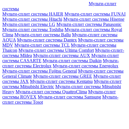
Мульти-сплит
системы
Мульти-сплит системы HAIER
Мульти-сплит системы FUNAI
Мульти-сплит системы Hitachi
Мульти-сплит системы Hisense
Мульти-сплит системы LG
Мульти-сплит системы Panasonic
Мульти-сплит системы Toshiba
Мульти-сплит системы Royal
Clima
Мульти-сплит системы Ballu
Мульти-сплит системы
AQUA
Мульти-сплит системы Dantex
Мульти-сплит системы
MDV
Мульти-сплит системы TCL
Мульти-сплит системы
Thaicon
Мульти-сплит системы Ultima Comfort
Мульти-сплит-
системы MIdea
Мульти-сплит системы AUX
Мульти-сплит
системы CASARTE
Мульти-сплит системы Daikin
Мульти-
сплит системы Electrolux
Мульти-сплит системы Energolux
Мульти-сплит системы Fujitsu General
Мульти-сплит системы
General Climate
Мульти-сплит системы GREE
Мульти-сплит
системы JAX
Мульти-сплит системы Kentatsu
Мульти-сплит
системы Mitsubishi Electric
Мульти-сплит системы Mitsubishi
Heavy
Мульти-сплит системы QuattroClima
Мульти-сплит
системы ROVEX
Мульти-сплит системы Samsung
Мульти-
сплит системы Tosot