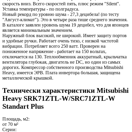
скорость вниз. Всего скоростей пять, плюс режим "Silent".
Уставка температуры - по полградуса.
Новый рекорд по уровню шума - 27,3 децибела! (по тесту
"Август-климат"). Это в четыре раза тише среднего значения.
В каталоге заявлен уровень шума 19 децибел, что для японцев
является минимальным значением.
Наружный блок высокий, не широкий. Имеет защиту портов
и удобные ручки. Работает очень тихо, с низкой частотой
вибрации. Потребляет всего 250 ватт. Проверен на
пониженное напряжение - работает на 150 вольтах,
отключается на 130. Теплообменник аккуратный, крыльчатка
вентилятора глубокая, двигатель не DC, но один из самых
дорогих. Компрессор собственного производства Mitsubishi
Heavy, имеется ЭРВ. Плата инвертора большая, защищена
металлической крышкой.
Технически характеристики Mitsubishi
Heavy SRK71ZTL-W/SRC71ZTL-W
Standart Plus
Площадь, м2:
от 70 м²
Серии: