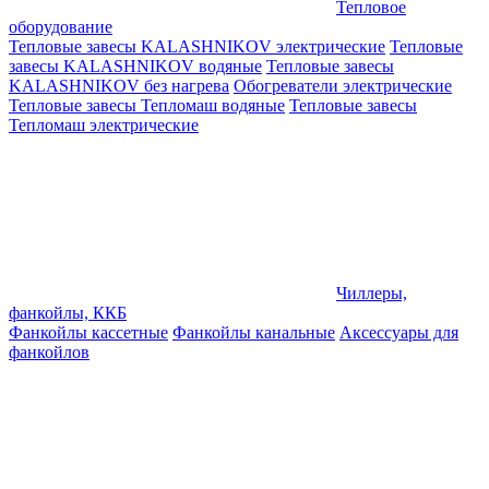
Тепловое
оборудование
Тепловые завесы KALASHNIKOV электрические
Тепловые
завесы KALASHNIKOV водяные
Тепловые завесы
KALASHNIKOV без нагрева
Обогреватели электрические
Тепловые завесы Тепломаш водяные
Тепловые завесы
Тепломаш электрические
Чиллеры,
фанкойлы, ККБ
Фанкойлы кассетные
Фанкойлы канальные
Аксессуары для
фанкойлов