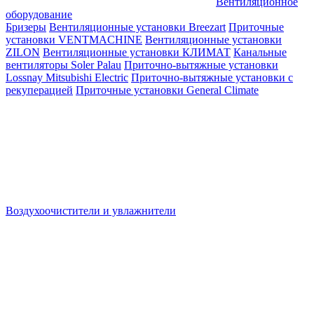
Вентиляционное
оборудование
Бризеры
Вентиляционные установки Breezart
Приточные
установки VENTMACHINE
Вентиляционные установки
ZILON
Вентиляционные установки КЛИМАТ
Канальные
вентиляторы Soler Palau
Приточно-вытяжные установки
Lossnay Mitsubishi Electric
Приточно-вытяжные установки с
рекуперацией
Приточные установки General Climate
Воздухоочистители и увлажнители