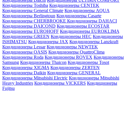
Кондиционеры Daichi
Кондиционеры ULTIMA COMFORT
Кондиционеры Toshiba
Кондиционеры CENTEK
Кондиционеры General Climate
Кондиционеры AQUA
Кондиционеры Berlingtoun
Кондиционеры Casarte
Кондиционеры CHERBROOKE
Кондиционеры DAHACI
Кондиционеры DAICOND
Кондиционеры ECOSTAR
Кондиционеры EUROHOFF
Кондиционеры EUROKLIMA
Кондиционеры GREEN
Кондиционеры HEC
Кондиционеры
ISHIMATSU
Кондиционеры JAX
Кондиционеры Lanzkraft
Кондиционеры Lessar
Кондиционеры NEWTEK
Кондиционеры OASIS
Кондиционеры QuattroClima
Кондиционеры Roda
Кондиционеры ROVEX
Кондиционеры
Samsung
Кондиционеры Thaicon
Кондиционеры Tosot
Кондиционеры XIGMA
Кондиционеры ZERTEN
Кондиционеры Daikin
Кондиционеры GENERAL
Кондиционеры Mitsubishi Electric
Кондиционеры Mitsubishi
Heavy Industries
Кондиционеры VICKERS
Кондиционеры
Fujitsu