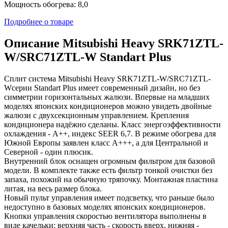
Мощность обогрева: 8,0
Подробнее о товаре
Описание Mitsubishi Heavy SRK71ZTL-
W/SRC71ZTL-W Standart Plus
Сплит система Mitsubishi Heavy SRK71ZTL-W/SRC71ZTL-
Wсерии Standart Plus имеет современный дизайн, но без
симметрии горизонтальных жалюзи. Впервые на младших
моделях японских кондиционеров можно увидеть двойные
жалюзи с двухсекционным управлением. Крепления
кондиционера надёжно сделаны. Класс энергоэффективности
охлаждения - А++, индекс SEER 6,7. В режиме обогрева для
Южной Европы заявлен класс А+++, а для Центральной и
Северной - один плюсик.
Внутренний блок оснащен огромным фильтром для базовой
модели. В комплекте также есть фильтр тонкой очистки без
запаха, похожий на обычную тряпочку. Монтажная пластина
литая, на весь размер блока.
Новый пульт управления имеет подсветку, что раньше было
недоступно в базовых моделях японских кондиционеров.
Кнопки управления скоростью вентилятора выполнены в
виде качельки: верхняя часть - скорость вверх, нижняя -