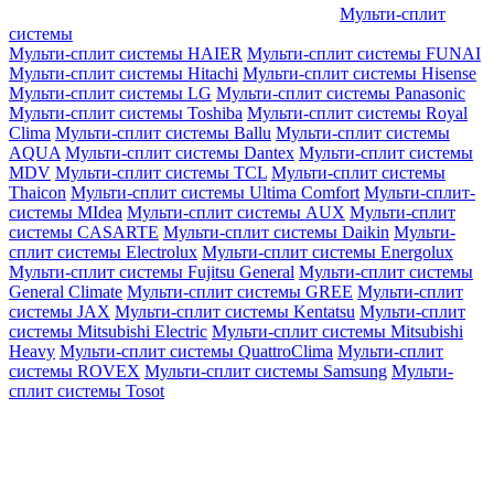
Мульти-сплит
системы
Мульти-сплит системы HAIER
Мульти-сплит системы FUNAI
Мульти-сплит системы Hitachi
Мульти-сплит системы Hisense
Мульти-сплит системы LG
Мульти-сплит системы Panasonic
Мульти-сплит системы Toshiba
Мульти-сплит системы Royal
Clima
Мульти-сплит системы Ballu
Мульти-сплит системы
AQUA
Мульти-сплит системы Dantex
Мульти-сплит системы
MDV
Мульти-сплит системы TCL
Мульти-сплит системы
Thaicon
Мульти-сплит системы Ultima Comfort
Мульти-сплит-
системы MIdea
Мульти-сплит системы AUX
Мульти-сплит
системы CASARTE
Мульти-сплит системы Daikin
Мульти-
сплит системы Electrolux
Мульти-сплит системы Energolux
Мульти-сплит системы Fujitsu General
Мульти-сплит системы
General Climate
Мульти-сплит системы GREE
Мульти-сплит
системы JAX
Мульти-сплит системы Kentatsu
Мульти-сплит
системы Mitsubishi Electric
Мульти-сплит системы Mitsubishi
Heavy
Мульти-сплит системы QuattroClima
Мульти-сплит
системы ROVEX
Мульти-сплит системы Samsung
Мульти-
сплит системы Tosot