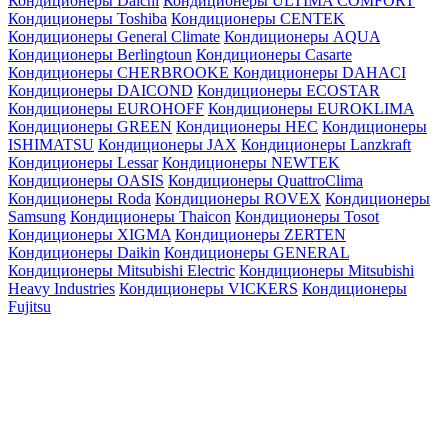
Кондиционеры Daichi
Кондиционеры ULTIMA COMFORT
Кондиционеры Toshiba
Кондиционеры CENTEK
Кондиционеры General Climate
Кондиционеры AQUA
Кондиционеры Berlingtoun
Кондиционеры Casarte
Кондиционеры CHERBROOKE
Кондиционеры DAHACI
Кондиционеры DAICOND
Кондиционеры ECOSTAR
Кондиционеры EUROHOFF
Кондиционеры EUROKLIMA
Кондиционеры GREEN
Кондиционеры HEC
Кондиционеры
ISHIMATSU
Кондиционеры JAX
Кондиционеры Lanzkraft
Кондиционеры Lessar
Кондиционеры NEWTEK
Кондиционеры OASIS
Кондиционеры QuattroClima
Кондиционеры Roda
Кондиционеры ROVEX
Кондиционеры
Samsung
Кондиционеры Thaicon
Кондиционеры Tosot
Кондиционеры XIGMA
Кондиционеры ZERTEN
Кондиционеры Daikin
Кондиционеры GENERAL
Кондиционеры Mitsubishi Electric
Кондиционеры Mitsubishi
Heavy Industries
Кондиционеры VICKERS
Кондиционеры
Fujitsu