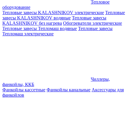
Тепловое
оборудование
Тепловые завесы KALASHNIKOV электрические
Тепловые
завесы KALASHNIKOV водяные
Тепловые завесы
KALASHNIKOV без нагрева
Обогреватели электрические
Тепловые завесы Тепломаш водяные
Тепловые завесы
Тепломаш электрические
Чиллеры,
фанкойлы, ККБ
Фанкойлы кассетные
Фанкойлы канальные
Аксессуары для
фанкойлов