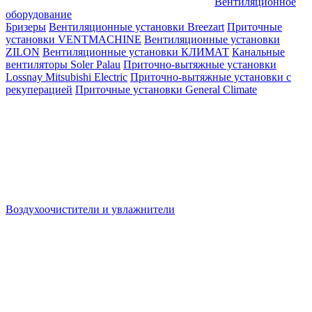
Вентиляционное
оборудование
Бризеры
Вентиляционные установки Breezart
Приточные
установки VENTMACHINE
Вентиляционные установки
ZILON
Вентиляционные установки КЛИМАТ
Канальные
вентиляторы Soler Palau
Приточно-вытяжные установки
Lossnay Mitsubishi Electric
Приточно-вытяжные установки с
рекуперацией
Приточные установки General Climate
Воздухоочистители и увлажнители