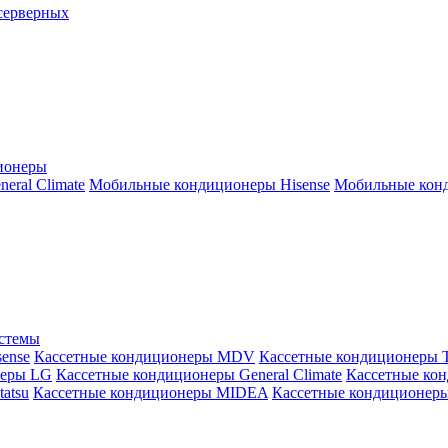
серверных
ионеры
ral Climate
Мобильные кондиционеры Hisense
Мобильные конд
истемы
ense
Кассетные кондиционеры MDV
Кассетные кондиционеры 
неры LG
Кассетные кондиционеры General Climate
Кассетные конд
atsu
Кассетные кондиционеры MIDEA
Кассетные кондиционер