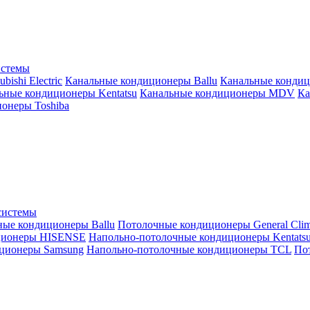
истемы
ishi Electric
Канальные кондиционеры Ballu
Канальные кондиц
ьные кондиционеры Kentatsu
Канальные кондиционеры MDV
Ка
онеры Toshiba
системы
ные кондиционеры Ballu
Потолочные кондиционеры General Clim
ционеры HISENSE
Напольно-потолочные кондиционеры Kentats
ционеры Samsung
Напольно-потолочные кондиционеры TCL
Пот