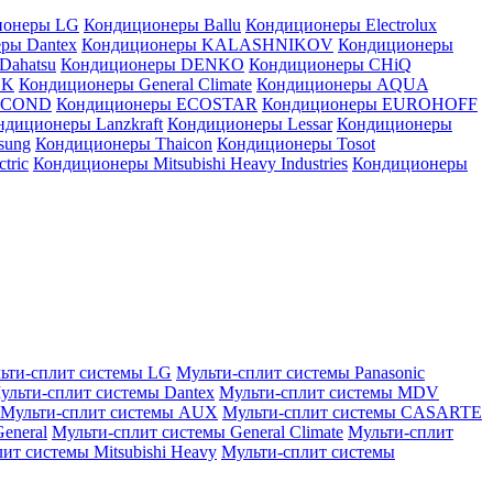
ионеры LG
Кондиционеры Ballu
Кондиционеры Electrolux
ры Dantex
Кондиционеры KALASHNIKOV
Кондиционеры
Dahatsu
Кондиционеры DENKO
Кондиционеры CHiQ
EK
Кондиционеры General Climate
Кондиционеры AQUA
AICOND
Кондиционеры ECOSTAR
Кондиционеры EUROHOFF
ндиционеры Lanzkraft
Кондиционеры Lessar
Кондиционеры
sung
Кондиционеры Thaicon
Кондиционеры Tosot
tric
Кондиционеры Mitsubishi Heavy Industries
Кондиционеры
ьти-сплит системы LG
Мульти-сплит системы Panasonic
ульти-сплит системы Dantex
Мульти-сплит системы MDV
Мульти-сплит системы AUX
Мульти-сплит системы CASARTE
eneral
Мульти-сплит системы General Climate
Мульти-сплит
ит системы Mitsubishi Heavy
Мульти-сплит системы