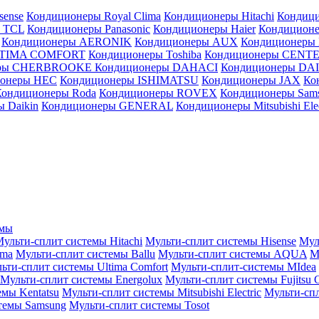
sense
Кондиционеры Royal Clima
Кондиционеры Hitachi
Кондиц
 TCL
Кондиционеры Panasonic
Кондиционеры Haier
Кондиционе
Кондиционеры AERONIK
Кондиционеры AUX
Кондиционеры 
LTIMA COMFORT
Кондиционеры Toshiba
Кондиционеры CENT
еры CHERBROOKE
Кондиционеры DAHACI
Кондиционеры D
ионеры HEC
Кондиционеры ISHIMATSU
Кондиционеры JAX
Ко
Кондиционеры Roda
Кондиционеры ROVEX
Кондиционеры Sam
 Daikin
Кондиционеры GENERAL
Кондиционеры Mitsubishi Elec
емы
ульти-сплит системы Hitachi
Мульти-сплит системы Hisense
Мул
ima
Мульти-сплит системы Ballu
Мульти-сплит системы AQUA
М
ьти-сплит системы Ultima Comfort
Мульти-сплит-системы MIdea
Мульти-сплит системы Energolux
Мульти-сплит системы Fujitsu G
емы Kentatsu
Мульти-сплит системы Mitsubishi Electric
Мульти-спл
темы Samsung
Мульти-сплит системы Tosot