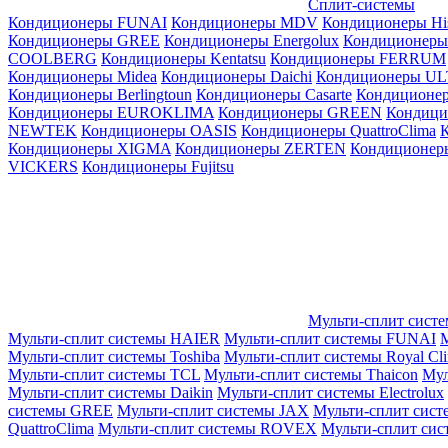
Сплит-системы
Кондиционеры FUNAI
Кондиционеры MDV
Кондиционеры Hi
Кондиционеры GREE
Кондиционеры Energolux
Кондиционеры
СOOLBERG
Кондиционеры Kentatsu
Кондиционеры FERRUM
Кондиционеры Midea
Кондиционеры Daichi
Кондиционеры U
Кондиционеры Berlingtoun
Кондиционеры Casarte
Кондицион
Кондиционеры EUROKLIMA
Кондиционеры GREEN
Кондиц
NEWTEK
Кондиционеры OASIS
Кондиционеры QuattroClima
Кондиционеры XIGMA
Кондиционеры ZERTEN
Кондиционеры
VICKERS
Кондиционеры Fujitsu
Мульти-сплит сист
Мульти-сплит системы HAIER
Мульти-сплит системы FUNAI
М
Мульти-сплит системы Toshiba
Мульти-сплит системы Royal Cl
Мульти-сплит системы TCL
Мульти-сплит системы Thaicon
Мул
Мульти-сплит системы Daikin
Мульти-сплит системы Electrolux
системы GREE
Мульти-сплит системы JAX
Мульти-сплит сист
QuattroClima
Мульти-сплит системы ROVEX
Мульти-сплит сис