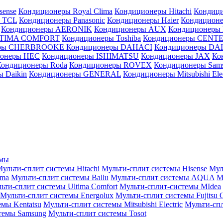
sense
Кондиционеры Royal Clima
Кондиционеры Hitachi
Кондиц
 TCL
Кондиционеры Panasonic
Кондиционеры Haier
Кондиционе
Кондиционеры AERONIK
Кондиционеры AUX
Кондиционеры 
LTIMA COMFORT
Кондиционеры Toshiba
Кондиционеры CENT
еры CHERBROOKE
Кондиционеры DAHACI
Кондиционеры D
ионеры HEC
Кондиционеры ISHIMATSU
Кондиционеры JAX
Ко
Кондиционеры Roda
Кондиционеры ROVEX
Кондиционеры Sam
 Daikin
Кондиционеры GENERAL
Кондиционеры Mitsubishi Elec
емы
ульти-сплит системы Hitachi
Мульти-сплит системы Hisense
Мул
ima
Мульти-сплит системы Ballu
Мульти-сплит системы AQUA
М
ьти-сплит системы Ultima Comfort
Мульти-сплит-системы MIdea
Мульти-сплит системы Energolux
Мульти-сплит системы Fujitsu G
емы Kentatsu
Мульти-сплит системы Mitsubishi Electric
Мульти-спл
темы Samsung
Мульти-сплит системы Tosot