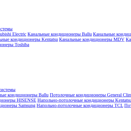
истемы
ishi Electric
Канальные кондиционеры Ballu
Канальные кондиц
ьные кондиционеры Kentatsu
Канальные кондиционеры MDV
Ка
онеры Toshiba
системы
ные кондиционеры Ballu
Потолочные кондиционеры General Clim
ционеры HISENSE
Напольно-потолочные кондиционеры Kentats
ционеры Samsung
Напольно-потолочные кондиционеры TCL
Пот