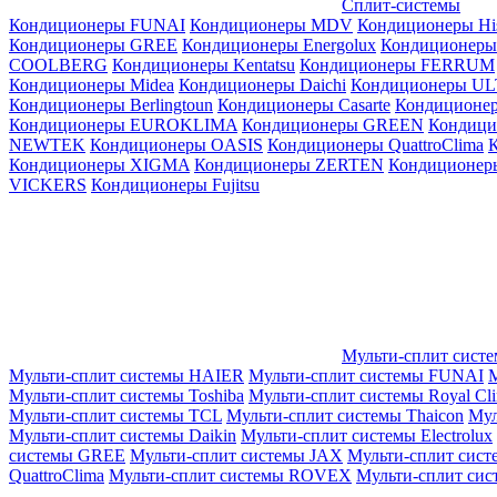
Сплит-системы
Кондиционеры FUNAI
Кондиционеры MDV
Кондиционеры Hi
Кондиционеры GREE
Кондиционеры Energolux
Кондиционеры
СOOLBERG
Кондиционеры Kentatsu
Кондиционеры FERRUM
Кондиционеры Midea
Кондиционеры Daichi
Кондиционеры U
Кондиционеры Berlingtoun
Кондиционеры Casarte
Кондицион
Кондиционеры EUROKLIMA
Кондиционеры GREEN
Кондиц
NEWTEK
Кондиционеры OASIS
Кондиционеры QuattroClima
Кондиционеры XIGMA
Кондиционеры ZERTEN
Кондиционеры
VICKERS
Кондиционеры Fujitsu
Мульти-сплит сист
Мульти-сплит системы HAIER
Мульти-сплит системы FUNAI
М
Мульти-сплит системы Toshiba
Мульти-сплит системы Royal Cl
Мульти-сплит системы TCL
Мульти-сплит системы Thaicon
Мул
Мульти-сплит системы Daikin
Мульти-сплит системы Electrolux
системы GREE
Мульти-сплит системы JAX
Мульти-сплит сист
QuattroClima
Мульти-сплит системы ROVEX
Мульти-сплит сис