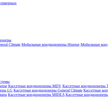
серверных
ионеры
ral Climate
Мобильные кондиционеры Hisense
Мобильные конд
истемы
ense
Кассетные кондиционеры MDV
Кассетные кондиционеры 
неры LG
Кассетные кондиционеры General Climate
Кассетные конд
atsu
Кассетные кондиционеры MIDEA
Кассетные кондиционер