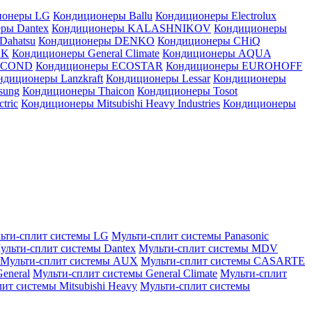
ионеры LG
Кондиционеры Ballu
Кондиционеры Electrolux
ры Dantex
Кондиционеры KALASHNIKOV
Кондиционеры
Dahatsu
Кондиционеры DENKO
Кондиционеры CHiQ
EK
Кондиционеры General Climate
Кондиционеры AQUA
AICOND
Кондиционеры ECOSTAR
Кондиционеры EUROHOFF
ндиционеры Lanzkraft
Кондиционеры Lessar
Кондиционеры
sung
Кондиционеры Thaicon
Кондиционеры Tosot
tric
Кондиционеры Mitsubishi Heavy Industries
Кондиционеры
ьти-сплит системы LG
Мульти-сплит системы Panasonic
ульти-сплит системы Dantex
Мульти-сплит системы MDV
Мульти-сплит системы AUX
Мульти-сплит системы CASARTE
eneral
Мульти-сплит системы General Climate
Мульти-сплит
ит системы Mitsubishi Heavy
Мульти-сплит системы