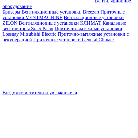
Вентиляционное
оборудование
Бризеры
Вентиляционные установки Breezart
Приточные
установки VENTMACHINE
Вентиляционные установки
ZILON
Вентиляционные установки КЛИМАТ
Канальные
вентиляторы Soler Palau
Приточно-вытяжные установки
Lossnay Mitsubishi Electric
Приточно-вытяжные установки с
рекуперацией
Приточные установки General Climate
Воздухоочистители и увлажнители