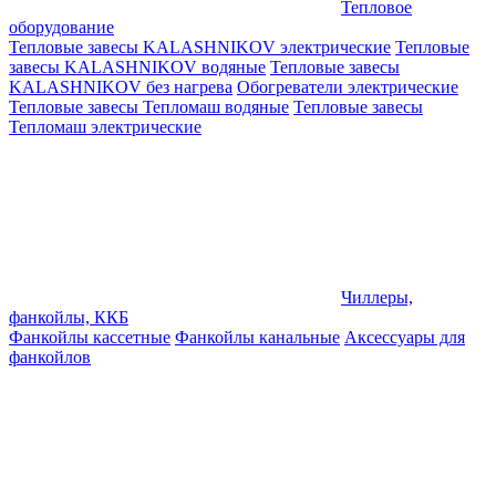
Тепловое
оборудование
Тепловые завесы KALASHNIKOV электрические
Тепловые
завесы KALASHNIKOV водяные
Тепловые завесы
KALASHNIKOV без нагрева
Обогреватели электрические
Тепловые завесы Тепломаш водяные
Тепловые завесы
Тепломаш электрические
Чиллеры,
фанкойлы, ККБ
Фанкойлы кассетные
Фанкойлы канальные
Аксессуары для
фанкойлов