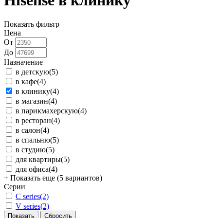
Hisense в клинику
Показать фильтр
Цена
От
До
Назначение
в детскую
(5)
в кафе
(4)
в клинику
(4)
в магазин
(4)
в парикмахерскую
(4)
в ресторан
(4)
в салон
(4)
в спальню
(5)
в студию
(5)
для квартиры
(5)
для офиса
(4)
+ Показать еще (5 вариантов)
Серии
C series
(2)
V series
(2)