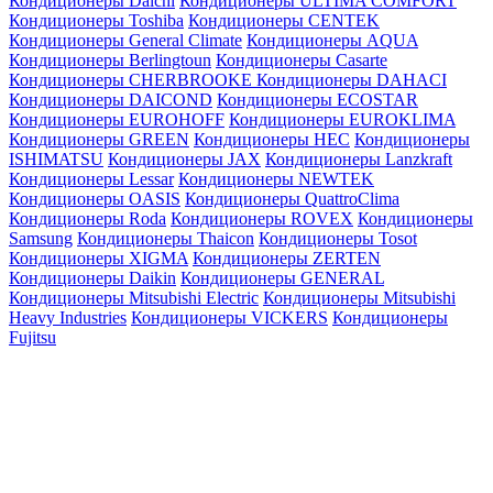
Кондиционеры Daichi
Кондиционеры ULTIMA COMFORT
Кондиционеры Toshiba
Кондиционеры CENTEK
Кондиционеры General Climate
Кондиционеры AQUA
Кондиционеры Berlingtoun
Кондиционеры Casarte
Кондиционеры CHERBROOKE
Кондиционеры DAHACI
Кондиционеры DAICOND
Кондиционеры ECOSTAR
Кондиционеры EUROHOFF
Кондиционеры EUROKLIMA
Кондиционеры GREEN
Кондиционеры HEC
Кондиционеры
ISHIMATSU
Кондиционеры JAX
Кондиционеры Lanzkraft
Кондиционеры Lessar
Кондиционеры NEWTEK
Кондиционеры OASIS
Кондиционеры QuattroClima
Кондиционеры Roda
Кондиционеры ROVEX
Кондиционеры
Samsung
Кондиционеры Thaicon
Кондиционеры Tosot
Кондиционеры XIGMA
Кондиционеры ZERTEN
Кондиционеры Daikin
Кондиционеры GENERAL
Кондиционеры Mitsubishi Electric
Кондиционеры Mitsubishi
Heavy Industries
Кондиционеры VICKERS
Кондиционеры
Fujitsu