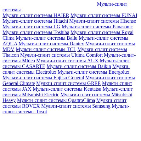
Мульти-сплит
системы
Мульти-сплит системы HAIER
Мульти-сплит системы FUNAI
Мульти-сплит системы Hitachi
Мульти-сплит системы Hisense
Мульти-сплит системы LG
Мульти-сплит системы Panasonic
Мульти-сплит системы Toshiba
Мульти-сплит системы Royal
Clima
Мульти-сплит системы Ballu
Мульти-сплит системы
AQUA
Мульти-сплит системы Dantex
Мульти-сплит системы
MDV
Мульти-сплит системы TCL
Мульти-сплит системы
Thaicon
Мульти-сплит системы Ultima Comfort
Мульти-сплит-
системы MIdea
Мульти-сплит системы AUX
Мульти-сплит
системы CASARTE
Мульти-сплит системы Daikin
Мульти-
сплит системы Electrolux
Мульти-сплит системы Energolux
Мульти-сплит системы Fujitsu General
Мульти-сплит системы
General Climate
Мульти-сплит системы GREE
Мульти-сплит
системы JAX
Мульти-сплит системы Kentatsu
Мульти-сплит
системы Mitsubishi Electric
Мульти-сплит системы Mitsubishi
Heavy
Мульти-сплит системы QuattroClima
Мульти-сплит
системы ROVEX
Мульти-сплит системы Samsung
Мульти-
сплит системы Tosot