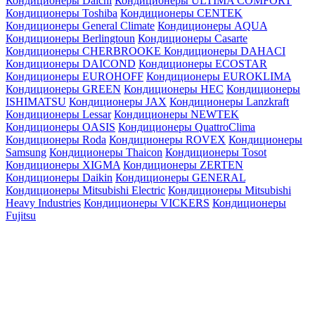
Кондиционеры Daichi
Кондиционеры ULTIMA COMFORT
Кондиционеры Toshiba
Кондиционеры CENTEK
Кондиционеры General Climate
Кондиционеры AQUA
Кондиционеры Berlingtoun
Кондиционеры Casarte
Кондиционеры CHERBROOKE
Кондиционеры DAHACI
Кондиционеры DAICOND
Кондиционеры ECOSTAR
Кондиционеры EUROHOFF
Кондиционеры EUROKLIMA
Кондиционеры GREEN
Кондиционеры HEC
Кондиционеры
ISHIMATSU
Кондиционеры JAX
Кондиционеры Lanzkraft
Кондиционеры Lessar
Кондиционеры NEWTEK
Кондиционеры OASIS
Кондиционеры QuattroClima
Кондиционеры Roda
Кондиционеры ROVEX
Кондиционеры
Samsung
Кондиционеры Thaicon
Кондиционеры Tosot
Кондиционеры XIGMA
Кондиционеры ZERTEN
Кондиционеры Daikin
Кондиционеры GENERAL
Кондиционеры Mitsubishi Electric
Кондиционеры Mitsubishi
Heavy Industries
Кондиционеры VICKERS
Кондиционеры
Fujitsu