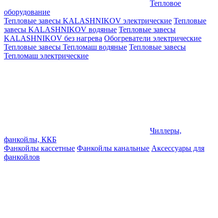
Тепловое
оборудование
Тепловые завесы KALASHNIKOV электрические
Тепловые
завесы KALASHNIKOV водяные
Тепловые завесы
KALASHNIKOV без нагрева
Обогреватели электрические
Тепловые завесы Тепломаш водяные
Тепловые завесы
Тепломаш электрические
Чиллеры,
фанкойлы, ККБ
Фанкойлы кассетные
Фанкойлы канальные
Аксессуары для
фанкойлов