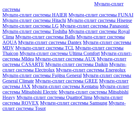
Мульти-сплит
системы
Мульти-сплит системы HAIER
Мульти-сплит системы FUNAI
Мульти-сплит системы Hitachi
Мульти-сплит системы Hisense
Мульти-сплит системы LG
Мульти-сплит системы Panasonic
Мульти-сплит системы Toshiba
Мульти-сплит системы Royal
Clima
Мульти-сплит системы Ballu
Мульти-сплит системы
AQUA
Мульти-сплит системы Dantex
Мульти-сплит системы
MDV
Мульти-сплит системы TCL
Мульти-сплит системы
Thaicon
Мульти-сплит системы Ultima Comfort
Мульти-сплит-
системы MIdea
Мульти-сплит системы AUX
Мульти-сплит
системы CASARTE
Мульти-сплит системы Daikin
Мульти-
сплит системы Electrolux
Мульти-сплит системы Energolux
Мульти-сплит системы Fujitsu General
Мульти-сплит системы
General Climate
Мульти-сплит системы GREE
Мульти-сплит
системы JAX
Мульти-сплит системы Kentatsu
Мульти-сплит
системы Mitsubishi Electric
Мульти-сплит системы Mitsubishi
Heavy
Мульти-сплит системы QuattroClima
Мульти-сплит
системы ROVEX
Мульти-сплит системы Samsung
Мульти-
сплит системы Tosot