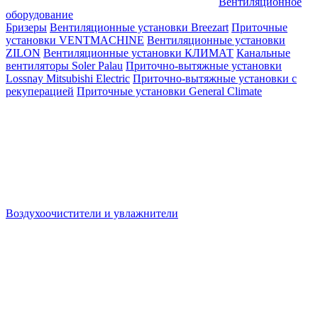
Вентиляционное
оборудование
Бризеры
Вентиляционные установки Breezart
Приточные
установки VENTMACHINE
Вентиляционные установки
ZILON
Вентиляционные установки КЛИМАТ
Канальные
вентиляторы Soler Palau
Приточно-вытяжные установки
Lossnay Mitsubishi Electric
Приточно-вытяжные установки с
рекуперацией
Приточные установки General Climate
Воздухоочистители и увлажнители