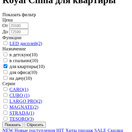
Royal Clima для квартиры
Показать фильтр
Цена
От
До
Функции
LED дисплей
(2)
Назначение
в детскую
(10)
в спальню
(10)
для квартиры
(10)
для офиса
(10)
на дачу
(10)
Серии
CARO
(1)
CUBO
(1)
LARGO PRO
(2)
MAGNATE
(2)
STRADA
(1)
TESORO
(3)
NEW
Новые поступления
HIT
Хиты продаж
SALE
Скидки