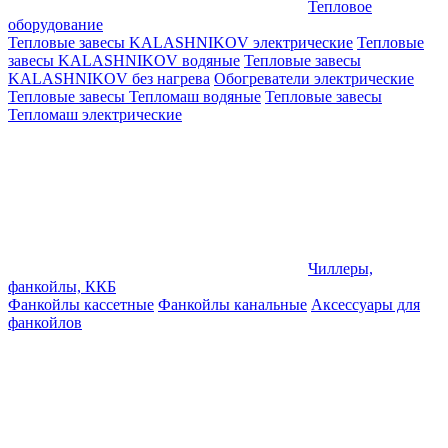
Тепловое
оборудование
Тепловые завесы KALASHNIKOV электрические
Тепловые
завесы KALASHNIKOV водяные
Тепловые завесы
KALASHNIKOV без нагрева
Обогреватели электрические
Тепловые завесы Тепломаш водяные
Тепловые завесы
Тепломаш электрические
Чиллеры,
фанкойлы, ККБ
Фанкойлы кассетные
Фанкойлы канальные
Аксессуары для
фанкойлов