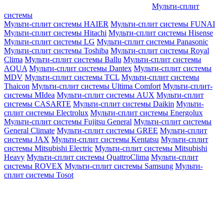
Мульти-сплит
системы
Мульти-сплит системы HAIER
Мульти-сплит системы FUNAI
Мульти-сплит системы Hitachi
Мульти-сплит системы Hisense
Мульти-сплит системы LG
Мульти-сплит системы Panasonic
Мульти-сплит системы Toshiba
Мульти-сплит системы Royal
Clima
Мульти-сплит системы Ballu
Мульти-сплит системы
AQUA
Мульти-сплит системы Dantex
Мульти-сплит системы
MDV
Мульти-сплит системы TCL
Мульти-сплит системы
Thaicon
Мульти-сплит системы Ultima Comfort
Мульти-сплит-
системы MIdea
Мульти-сплит системы AUX
Мульти-сплит
системы CASARTE
Мульти-сплит системы Daikin
Мульти-
сплит системы Electrolux
Мульти-сплит системы Energolux
Мульти-сплит системы Fujitsu General
Мульти-сплит системы
General Climate
Мульти-сплит системы GREE
Мульти-сплит
системы JAX
Мульти-сплит системы Kentatsu
Мульти-сплит
системы Mitsubishi Electric
Мульти-сплит системы Mitsubishi
Heavy
Мульти-сплит системы QuattroClima
Мульти-сплит
системы ROVEX
Мульти-сплит системы Samsung
Мульти-
сплит системы Tosot