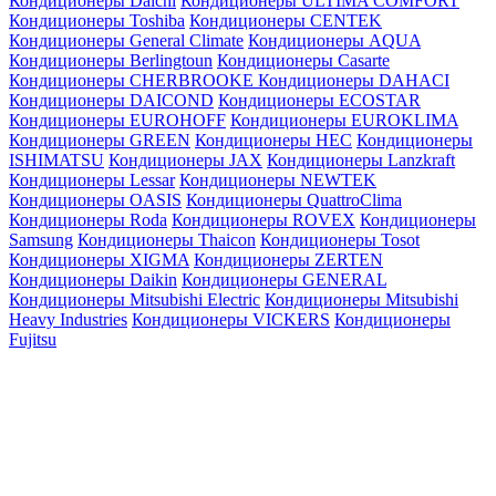
Кондиционеры Daichi
Кондиционеры ULTIMA COMFORT
Кондиционеры Toshiba
Кондиционеры CENTEK
Кондиционеры General Climate
Кондиционеры AQUA
Кондиционеры Berlingtoun
Кондиционеры Casarte
Кондиционеры CHERBROOKE
Кондиционеры DAHACI
Кондиционеры DAICOND
Кондиционеры ECOSTAR
Кондиционеры EUROHOFF
Кондиционеры EUROKLIMA
Кондиционеры GREEN
Кондиционеры HEC
Кондиционеры
ISHIMATSU
Кондиционеры JAX
Кондиционеры Lanzkraft
Кондиционеры Lessar
Кондиционеры NEWTEK
Кондиционеры OASIS
Кондиционеры QuattroClima
Кондиционеры Roda
Кондиционеры ROVEX
Кондиционеры
Samsung
Кондиционеры Thaicon
Кондиционеры Tosot
Кондиционеры XIGMA
Кондиционеры ZERTEN
Кондиционеры Daikin
Кондиционеры GENERAL
Кондиционеры Mitsubishi Electric
Кондиционеры Mitsubishi
Heavy Industries
Кондиционеры VICKERS
Кондиционеры
Fujitsu