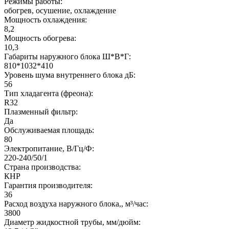
Режимы работы:
обогрев, осушение, охлаждение
Мощность охлаждения:
8,2
Мощность обогрева:
10,3
Габариты наружного блока Ш*В*Г:
810*1032*410
Уровень шума внутреннего блока дБ:
56
Тип хладагента (фреона):
R32
Плазменный фильтр:
Да
Обслуживаемая площадь:
80
Электропитание, В/Гц/Ф:
220-240/50/1
Страна производства:
КНР
Гарантия производителя:
36
Расход воздуха наружного блока,, м³/час:
3800
Диаметр жидкостной трубы, мм/дюйм: