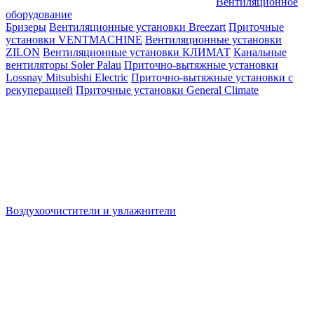
Вентиляционное
оборудование
Бризеры
Вентиляционные установки Breezart
Приточные
установки VENTMACHINE
Вентиляционные установки
ZILON
Вентиляционные установки КЛИМАТ
Канальные
вентиляторы Soler Palau
Приточно-вытяжные установки
Lossnay Mitsubishi Electric
Приточно-вытяжные установки с
рекуперацией
Приточные установки General Climate
Воздухоочистители и увлажнители