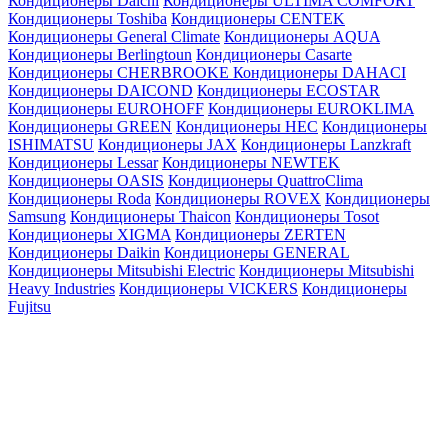
Кондиционеры Daichi
Кондиционеры ULTIMA COMFORT
Кондиционеры Toshiba
Кондиционеры CENTEK
Кондиционеры General Climate
Кондиционеры AQUA
Кондиционеры Berlingtoun
Кондиционеры Casarte
Кондиционеры CHERBROOKE
Кондиционеры DAHACI
Кондиционеры DAICOND
Кондиционеры ECOSTAR
Кондиционеры EUROHOFF
Кондиционеры EUROKLIMA
Кондиционеры GREEN
Кондиционеры HEC
Кондиционеры
ISHIMATSU
Кондиционеры JAX
Кондиционеры Lanzkraft
Кондиционеры Lessar
Кондиционеры NEWTEK
Кондиционеры OASIS
Кондиционеры QuattroClima
Кондиционеры Roda
Кондиционеры ROVEX
Кондиционеры
Samsung
Кондиционеры Thaicon
Кондиционеры Tosot
Кондиционеры XIGMA
Кондиционеры ZERTEN
Кондиционеры Daikin
Кондиционеры GENERAL
Кондиционеры Mitsubishi Electric
Кондиционеры Mitsubishi
Heavy Industries
Кондиционеры VICKERS
Кондиционеры
Fujitsu