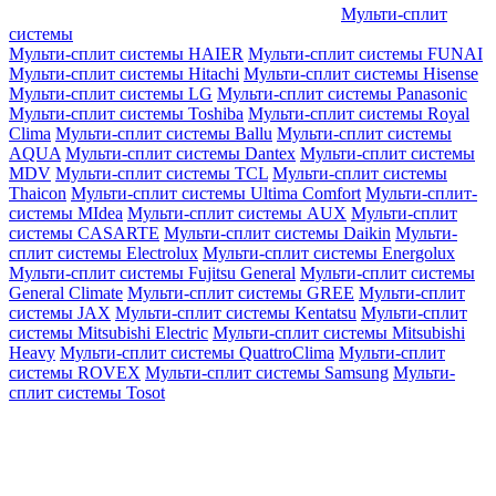
Мульти-сплит
системы
Мульти-сплит системы HAIER
Мульти-сплит системы FUNAI
Мульти-сплит системы Hitachi
Мульти-сплит системы Hisense
Мульти-сплит системы LG
Мульти-сплит системы Panasonic
Мульти-сплит системы Toshiba
Мульти-сплит системы Royal
Clima
Мульти-сплит системы Ballu
Мульти-сплит системы
AQUA
Мульти-сплит системы Dantex
Мульти-сплит системы
MDV
Мульти-сплит системы TCL
Мульти-сплит системы
Thaicon
Мульти-сплит системы Ultima Comfort
Мульти-сплит-
системы MIdea
Мульти-сплит системы AUX
Мульти-сплит
системы CASARTE
Мульти-сплит системы Daikin
Мульти-
сплит системы Electrolux
Мульти-сплит системы Energolux
Мульти-сплит системы Fujitsu General
Мульти-сплит системы
General Climate
Мульти-сплит системы GREE
Мульти-сплит
системы JAX
Мульти-сплит системы Kentatsu
Мульти-сплит
системы Mitsubishi Electric
Мульти-сплит системы Mitsubishi
Heavy
Мульти-сплит системы QuattroClima
Мульти-сплит
системы ROVEX
Мульти-сплит системы Samsung
Мульти-
сплит системы Tosot