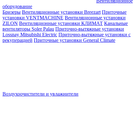
Вентиляционное
оборудование
Бризеры
Вентиляционные установки Breezart
Приточные
установки VENTMACHINE
Вентиляционные установки
ZILON
Вентиляционные установки КЛИМАТ
Канальные
вентиляторы Soler Palau
Приточно-вытяжные установки
Lossnay Mitsubishi Electric
Приточно-вытяжные установки с
рекуперацией
Приточные установки General Climate
Воздухоочистители и увлажнители