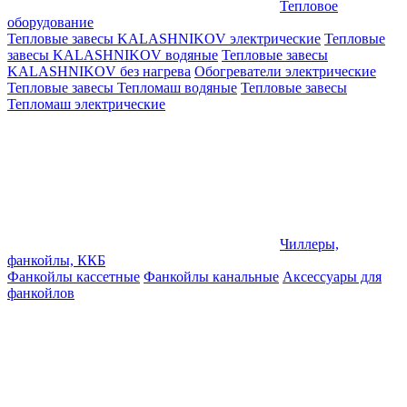
Тепловое
оборудование
Тепловые завесы KALASHNIKOV электрические
Тепловые
завесы KALASHNIKOV водяные
Тепловые завесы
KALASHNIKOV без нагрева
Обогреватели электрические
Тепловые завесы Тепломаш водяные
Тепловые завесы
Тепломаш электрические
Чиллеры,
фанкойлы, ККБ
Фанкойлы кассетные
Фанкойлы канальные
Аксессуары для
фанкойлов