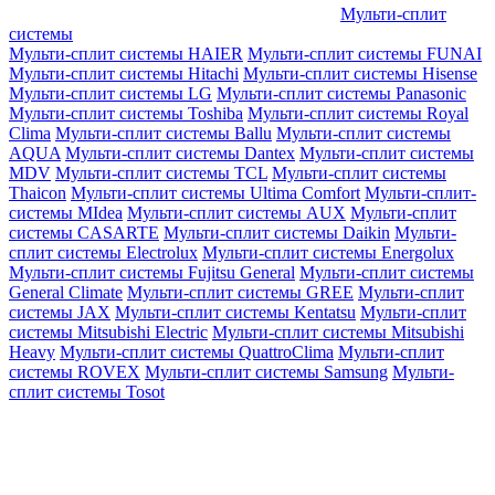
Мульти-сплит
системы
Мульти-сплит системы HAIER
Мульти-сплит системы FUNAI
Мульти-сплит системы Hitachi
Мульти-сплит системы Hisense
Мульти-сплит системы LG
Мульти-сплит системы Panasonic
Мульти-сплит системы Toshiba
Мульти-сплит системы Royal
Clima
Мульти-сплит системы Ballu
Мульти-сплит системы
AQUA
Мульти-сплит системы Dantex
Мульти-сплит системы
MDV
Мульти-сплит системы TCL
Мульти-сплит системы
Thaicon
Мульти-сплит системы Ultima Comfort
Мульти-сплит-
системы MIdea
Мульти-сплит системы AUX
Мульти-сплит
системы CASARTE
Мульти-сплит системы Daikin
Мульти-
сплит системы Electrolux
Мульти-сплит системы Energolux
Мульти-сплит системы Fujitsu General
Мульти-сплит системы
General Climate
Мульти-сплит системы GREE
Мульти-сплит
системы JAX
Мульти-сплит системы Kentatsu
Мульти-сплит
системы Mitsubishi Electric
Мульти-сплит системы Mitsubishi
Heavy
Мульти-сплит системы QuattroClima
Мульти-сплит
системы ROVEX
Мульти-сплит системы Samsung
Мульти-
сплит системы Tosot