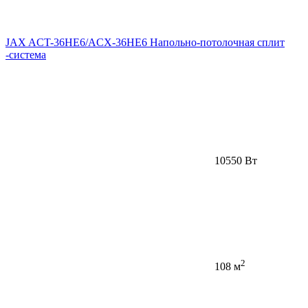
JAX ACT-36HE6/ACX-36HE6 Напольно-потолочная сплит
-система
10550 Вт
2
108 м