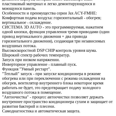
пластиковый материал и легко демонтирующуюся и
моющуюся панель.
Особенности и преимущества серии Jax ACY-FMHE:
Комфортная подача воздуха: горизонтальный - обогрев;
вертикальное - охлаждение.
СИСТЕМА 3D AUTO - это программируемая, нажатием
одной кнопки, функция управления тремя приводами (один
привод вертикального движения + два привода
горизонтального движения), создающая три независимых
воздушных потока.
Высокоскоростной DSP CHIP контроль уровня шума.
Широкий спектр рабочих температур.
Запуск при низком напряжении.
Инверторное управление - плавный пуск.
Функция "Умный рестарт".
"Теплый" запуск - при запуске кондиционера в режиме
обогрева или при переключении с режима охлаждения на
обогрев, вентилятор внутреннего блока некоторое время
работать не будет, это предотвращает подачу холодного
воздушного потока в помещение.
"Автоочистка" - процесс автоочистки позволяет держать
внутреннее пространство кондиционера сухим и защищает от
развития бактерий и плесени.
Самодиагностика и автоматическая защита.