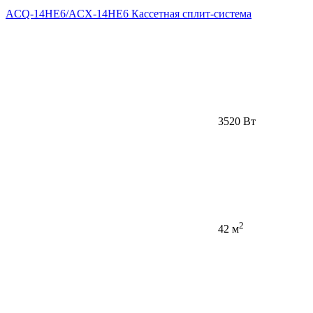
ACQ-14HE6/ACX-14HE6 Кассетная сплит-система
3520 Вт
2
42 м