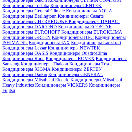
Кондиционеры Daichi
Кондиционеры ULTIMA COMFORT
Кондиционеры Toshiba
Кондиционеры CENTEK
Кондиционеры General Climate
Кондиционеры AQUA
Кондиционеры Berlingtoun
Кондиционеры Casarte
Кондиционеры CHERBROOKE
Кондиционеры DAHACI
Кондиционеры DAICOND
Кондиционеры ECOSTAR
Кондиционеры EUROHOFF
Кондиционеры EUROKLIMA
Кондиционеры GREEN
Кондиционеры HEC
Кондиционеры
ISHIMATSU
Кондиционеры JAX
Кондиционеры Lanzkraft
Кондиционеры Lessar
Кондиционеры NEWTEK
Кондиционеры OASIS
Кондиционеры QuattroClima
Кондиционеры Roda
Кондиционеры ROVEX
Кондиционеры
Samsung
Кондиционеры Thaicon
Кондиционеры Tosot
Кондиционеры XIGMA
Кондиционеры ZERTEN
Кондиционеры Daikin
Кондиционеры GENERAL
Кондиционеры Mitsubishi Electric
Кондиционеры Mitsubishi
Heavy Industries
Кондиционеры VICKERS
Кондиционеры
Fujitsu