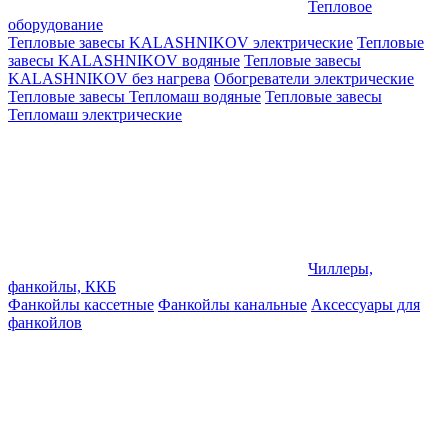
Тепловое
оборудование
Тепловые завесы KALASHNIKOV электрические
Тепловые
завесы KALASHNIKOV водяные
Тепловые завесы
KALASHNIKOV без нагрева
Обогреватели электрические
Тепловые завесы Тепломаш водяные
Тепловые завесы
Тепломаш электрические
Чиллеры,
фанкойлы, ККБ
Фанкойлы кассетные
Фанкойлы канальные
Аксессуары для
фанкойлов