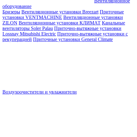
Вентиляционное
оборудование
Бризеры
Вентиляционные установки Breezart
Приточные
установки VENTMACHINE
Вентиляционные установки
ZILON
Вентиляционные установки КЛИМАТ
Канальные
вентиляторы Soler Palau
Приточно-вытяжные установки
Lossnay Mitsubishi Electric
Приточно-вытяжные установки с
рекуперацией
Приточные установки General Climate
Воздухоочистители и увлажнители