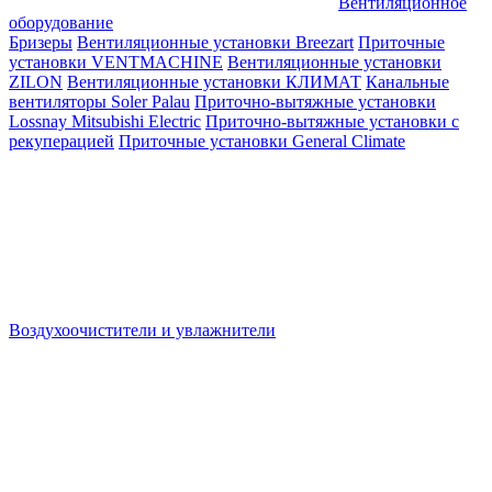
Вентиляционное
оборудование
Бризеры
Вентиляционные установки Breezart
Приточные
установки VENTMACHINE
Вентиляционные установки
ZILON
Вентиляционные установки КЛИМАТ
Канальные
вентиляторы Soler Palau
Приточно-вытяжные установки
Lossnay Mitsubishi Electric
Приточно-вытяжные установки с
рекуперацией
Приточные установки General Climate
Воздухоочистители и увлажнители