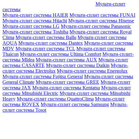
Мульти-сплит
системы
Мульти-сплит системы HAIER
Мульти-сплит системы FUNAI
Мульти-сплит системы Hitachi
Мульти-сплит системы Hisense
Мульти-сплит системы LG
Мульти-сплит системы Panasonic
Мульти-сплит системы Toshiba
Мульти-сплит системы Royal
Clima
Мульти-сплит системы Ballu
Мульти-сплит системы
AQUA
Мульти-сплит системы Dantex
Мульти-сплит системы
MDV
Мульти-сплит системы TCL
Мульти-сплит системы
Thaicon
Мульти-сплит системы Ultima Comfort
Мульти-сплит-
системы MIdea
Мульти-сплит системы AUX
Мульти-сплит
системы CASARTE
Мульти-сплит системы Daikin
Мульти-
сплит системы Electrolux
Мульти-сплит системы Energolux
Мульти-сплит системы Fujitsu General
Мульти-сплит системы
General Climate
Мульти-сплит системы GREE
Мульти-сплит
системы JAX
Мульти-сплит системы Kentatsu
Мульти-сплит
системы Mitsubishi Electric
Мульти-сплит системы Mitsubishi
Heavy
Мульти-сплит системы QuattroClima
Мульти-сплит
системы ROVEX
Мульти-сплит системы Samsung
Мульти-
сплит системы Tosot