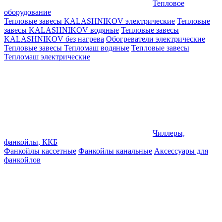
Тепловое
оборудование
Тепловые завесы KALASHNIKOV электрические
Тепловые
завесы KALASHNIKOV водяные
Тепловые завесы
KALASHNIKOV без нагрева
Обогреватели электрические
Тепловые завесы Тепломаш водяные
Тепловые завесы
Тепломаш электрические
Чиллеры,
фанкойлы, ККБ
Фанкойлы кассетные
Фанкойлы канальные
Аксессуары для
фанкойлов