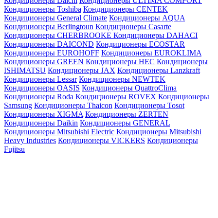
Кондиционеры Daichi
Кондиционеры ULTIMA COMFORT
Кондиционеры Toshiba
Кондиционеры CENTEK
Кондиционеры General Climate
Кондиционеры AQUA
Кондиционеры Berlingtoun
Кондиционеры Casarte
Кондиционеры CHERBROOKE
Кондиционеры DAHACI
Кондиционеры DAICOND
Кондиционеры ECOSTAR
Кондиционеры EUROHOFF
Кондиционеры EUROKLIMA
Кондиционеры GREEN
Кондиционеры HEC
Кондиционеры
ISHIMATSU
Кондиционеры JAX
Кондиционеры Lanzkraft
Кондиционеры Lessar
Кондиционеры NEWTEK
Кондиционеры OASIS
Кондиционеры QuattroClima
Кондиционеры Roda
Кондиционеры ROVEX
Кондиционеры
Samsung
Кондиционеры Thaicon
Кондиционеры Tosot
Кондиционеры XIGMA
Кондиционеры ZERTEN
Кондиционеры Daikin
Кондиционеры GENERAL
Кондиционеры Mitsubishi Electric
Кондиционеры Mitsubishi
Heavy Industries
Кондиционеры VICKERS
Кондиционеры
Fujitsu