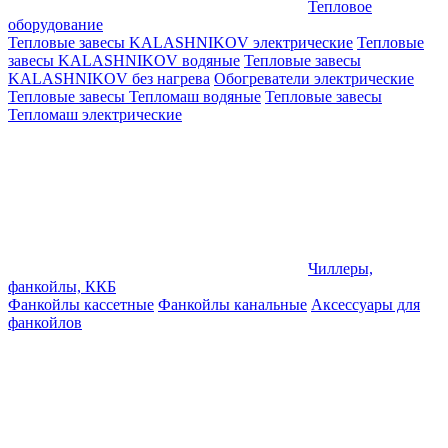
Тепловое
оборудование
Тепловые завесы KALASHNIKOV электрические
Тепловые
завесы KALASHNIKOV водяные
Тепловые завесы
KALASHNIKOV без нагрева
Обогреватели электрические
Тепловые завесы Тепломаш водяные
Тепловые завесы
Тепломаш электрические
Чиллеры,
фанкойлы, ККБ
Фанкойлы кассетные
Фанкойлы канальные
Аксессуары для
фанкойлов