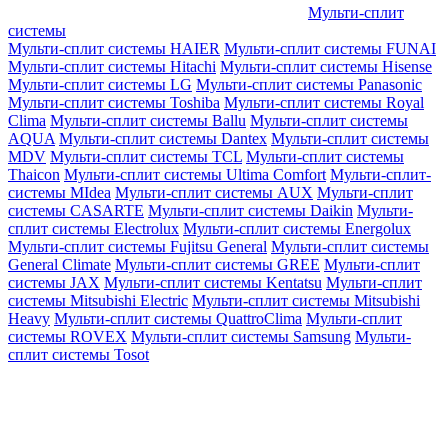
Мульти-сплит
системы
Мульти-сплит системы HAIER
Мульти-сплит системы FUNAI
Мульти-сплит системы Hitachi
Мульти-сплит системы Hisense
Мульти-сплит системы LG
Мульти-сплит системы Panasonic
Мульти-сплит системы Toshiba
Мульти-сплит системы Royal
Clima
Мульти-сплит системы Ballu
Мульти-сплит системы
AQUA
Мульти-сплит системы Dantex
Мульти-сплит системы
MDV
Мульти-сплит системы TCL
Мульти-сплит системы
Thaicon
Мульти-сплит системы Ultima Comfort
Мульти-сплит-
системы MIdea
Мульти-сплит системы AUX
Мульти-сплит
системы CASARTE
Мульти-сплит системы Daikin
Мульти-
сплит системы Electrolux
Мульти-сплит системы Energolux
Мульти-сплит системы Fujitsu General
Мульти-сплит системы
General Climate
Мульти-сплит системы GREE
Мульти-сплит
системы JAX
Мульти-сплит системы Kentatsu
Мульти-сплит
системы Mitsubishi Electric
Мульти-сплит системы Mitsubishi
Heavy
Мульти-сплит системы QuattroClima
Мульти-сплит
системы ROVEX
Мульти-сплит системы Samsung
Мульти-
сплит системы Tosot