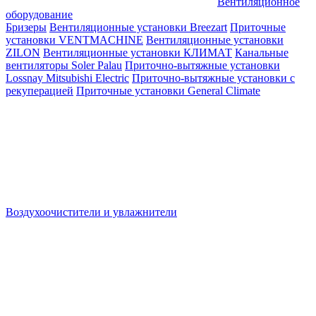
Вентиляционное
оборудование
Бризеры
Вентиляционные установки Breezart
Приточные
установки VENTMACHINE
Вентиляционные установки
ZILON
Вентиляционные установки КЛИМАТ
Канальные
вентиляторы Soler Palau
Приточно-вытяжные установки
Lossnay Mitsubishi Electric
Приточно-вытяжные установки с
рекуперацией
Приточные установки General Climate
Воздухоочистители и увлажнители