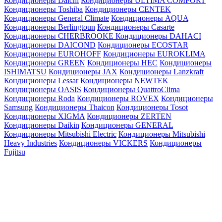
Кондиционеры Daichi
Кондиционеры ULTIMA COMFORT
Кондиционеры Toshiba
Кондиционеры CENTEK
Кондиционеры General Climate
Кондиционеры AQUA
Кондиционеры Berlingtoun
Кондиционеры Casarte
Кондиционеры CHERBROOKE
Кондиционеры DAHACI
Кондиционеры DAICOND
Кондиционеры ECOSTAR
Кондиционеры EUROHOFF
Кондиционеры EUROKLIMA
Кондиционеры GREEN
Кондиционеры HEC
Кондиционеры
ISHIMATSU
Кондиционеры JAX
Кондиционеры Lanzkraft
Кондиционеры Lessar
Кондиционеры NEWTEK
Кондиционеры OASIS
Кондиционеры QuattroClima
Кондиционеры Roda
Кондиционеры ROVEX
Кондиционеры
Samsung
Кондиционеры Thaicon
Кондиционеры Tosot
Кондиционеры XIGMA
Кондиционеры ZERTEN
Кондиционеры Daikin
Кондиционеры GENERAL
Кондиционеры Mitsubishi Electric
Кондиционеры Mitsubishi
Heavy Industries
Кондиционеры VICKERS
Кондиционеры
Fujitsu