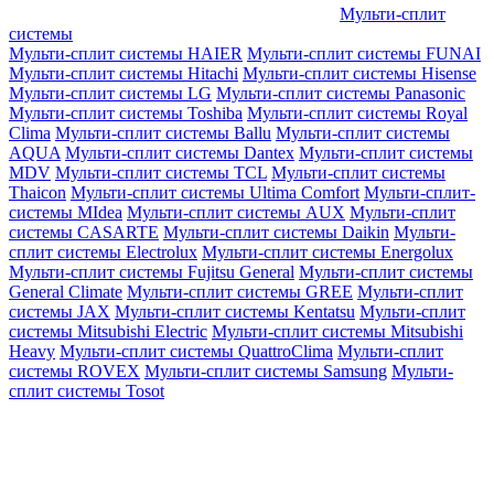
Мульти-сплит
системы
Мульти-сплит системы HAIER
Мульти-сплит системы FUNAI
Мульти-сплит системы Hitachi
Мульти-сплит системы Hisense
Мульти-сплит системы LG
Мульти-сплит системы Panasonic
Мульти-сплит системы Toshiba
Мульти-сплит системы Royal
Clima
Мульти-сплит системы Ballu
Мульти-сплит системы
AQUA
Мульти-сплит системы Dantex
Мульти-сплит системы
MDV
Мульти-сплит системы TCL
Мульти-сплит системы
Thaicon
Мульти-сплит системы Ultima Comfort
Мульти-сплит-
системы MIdea
Мульти-сплит системы AUX
Мульти-сплит
системы CASARTE
Мульти-сплит системы Daikin
Мульти-
сплит системы Electrolux
Мульти-сплит системы Energolux
Мульти-сплит системы Fujitsu General
Мульти-сплит системы
General Climate
Мульти-сплит системы GREE
Мульти-сплит
системы JAX
Мульти-сплит системы Kentatsu
Мульти-сплит
системы Mitsubishi Electric
Мульти-сплит системы Mitsubishi
Heavy
Мульти-сплит системы QuattroClima
Мульти-сплит
системы ROVEX
Мульти-сплит системы Samsung
Мульти-
сплит системы Tosot