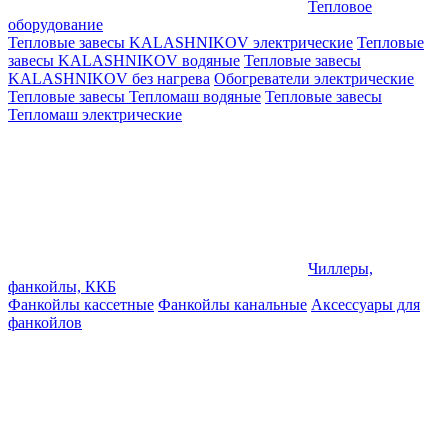
Тепловое
оборудование
Тепловые завесы KALASHNIKOV электрические
Тепловые
завесы KALASHNIKOV водяные
Тепловые завесы
KALASHNIKOV без нагрева
Обогреватели электрические
Тепловые завесы Тепломаш водяные
Тепловые завесы
Тепломаш электрические
Чиллеры,
фанкойлы, ККБ
Фанкойлы кассетные
Фанкойлы канальные
Аксессуары для
фанкойлов