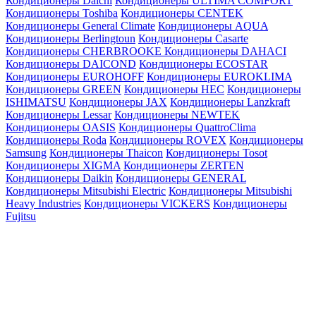
Кондиционеры Daichi
Кондиционеры ULTIMA COMFORT
Кондиционеры Toshiba
Кондиционеры CENTEK
Кондиционеры General Climate
Кондиционеры AQUA
Кондиционеры Berlingtoun
Кондиционеры Casarte
Кондиционеры CHERBROOKE
Кондиционеры DAHACI
Кондиционеры DAICOND
Кондиционеры ECOSTAR
Кондиционеры EUROHOFF
Кондиционеры EUROKLIMA
Кондиционеры GREEN
Кондиционеры HEC
Кондиционеры
ISHIMATSU
Кондиционеры JAX
Кондиционеры Lanzkraft
Кондиционеры Lessar
Кондиционеры NEWTEK
Кондиционеры OASIS
Кондиционеры QuattroClima
Кондиционеры Roda
Кондиционеры ROVEX
Кондиционеры
Samsung
Кондиционеры Thaicon
Кондиционеры Tosot
Кондиционеры XIGMA
Кондиционеры ZERTEN
Кондиционеры Daikin
Кондиционеры GENERAL
Кондиционеры Mitsubishi Electric
Кондиционеры Mitsubishi
Heavy Industries
Кондиционеры VICKERS
Кондиционеры
Fujitsu