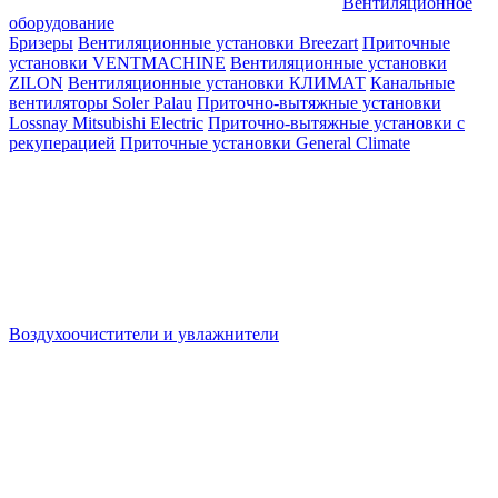
Вентиляционное
оборудование
Бризеры
Вентиляционные установки Breezart
Приточные
установки VENTMACHINE
Вентиляционные установки
ZILON
Вентиляционные установки КЛИМАТ
Канальные
вентиляторы Soler Palau
Приточно-вытяжные установки
Lossnay Mitsubishi Electric
Приточно-вытяжные установки с
рекуперацией
Приточные установки General Climate
Воздухоочистители и увлажнители