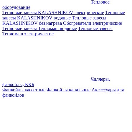
Тепловое
оборудование
Тепловые завесы KALASHNIKOV электрические
Тепловые
завесы KALASHNIKOV водяные
Тепловые завесы
KALASHNIKOV без нагрева
Обогреватели электрические
Тепловые завесы Тепломаш водяные
Тепловые завесы
Тепломаш электрические
Чиллеры,
фанкойлы, ККБ
Фанкойлы кассетные
Фанкойлы канальные
Аксессуары для
фанкойлов