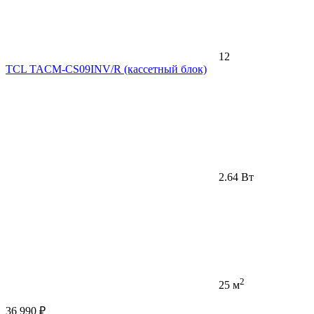
12
TCL TACM-CS09INV/R (кассетный блок)
2.64 Вт
2
25 м
36 990 ₽