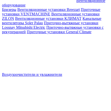
Вентиляционное
оборудование
Бризеры
Вентиляционные установки Breezart
Приточные
установки VENTMACHINE
Вентиляционные установки
ZILON
Вентиляционные установки КЛИМАТ
Канальные
вентиляторы Soler Palau
Приточно-вытяжные установки
Lossnay Mitsubishi Electric
Приточно-вытяжные установки с
рекуперацией
Приточные установки General Climate
Воздухоочистители и увлажнители