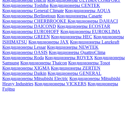
Кондиционеры Daichi
Кондиционеры ULTIMA COMFORT
Кондиционеры Toshiba
Кондиционеры CENTEK
Кондиционеры General Climate
Кондиционеры AQUA
Кондиционеры Berlingtoun
Кондиционеры Casarte
Кондиционеры CHERBROOKE
Кондиционеры DAHACI
Кондиционеры DAICOND
Кондиционеры ECOSTAR
Кондиционеры EUROHOFF
Кондиционеры EUROKLIMA
Кондиционеры GREEN
Кондиционеры HEC
Кондиционеры
ISHIMATSU
Кондиционеры JAX
Кондиционеры Lanzkraft
Кондиционеры Lessar
Кондиционеры NEWTEK
Кондиционеры OASIS
Кондиционеры QuattroClima
Кондиционеры Roda
Кондиционеры ROVEX
Кондиционеры
Samsung
Кондиционеры Thaicon
Кондиционеры Tosot
Кондиционеры XIGMA
Кондиционеры ZERTEN
Кондиционеры Daikin
Кондиционеры GENERAL
Кондиционеры Mitsubishi Electric
Кондиционеры Mitsubishi
Heavy Industries
Кондиционеры VICKERS
Кондиционеры
Fujitsu