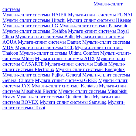
Мульти-сплит
системы
Мульти-сплит системы HAIER
Мульти-сплит системы FUNAI
Мульти-сплит системы Hitachi
Мульти-сплит системы Hisense
Мульти-сплит системы LG
Мульти-сплит системы Panasonic
Мульти-сплит системы Toshiba
Мульти-сплит системы Royal
Clima
Мульти-сплит системы Ballu
Мульти-сплит системы
AQUA
Мульти-сплит системы Dantex
Мульти-сплит системы
MDV
Мульти-сплит системы TCL
Мульти-сплит системы
Thaicon
Мульти-сплит системы Ultima Comfort
Мульти-сплит-
системы MIdea
Мульти-сплит системы AUX
Мульти-сплит
системы CASARTE
Мульти-сплит системы Daikin
Мульти-
сплит системы Electrolux
Мульти-сплит системы Energolux
Мульти-сплит системы Fujitsu General
Мульти-сплит системы
General Climate
Мульти-сплит системы GREE
Мульти-сплит
системы JAX
Мульти-сплит системы Kentatsu
Мульти-сплит
системы Mitsubishi Electric
Мульти-сплит системы Mitsubishi
Heavy
Мульти-сплит системы QuattroClima
Мульти-сплит
системы ROVEX
Мульти-сплит системы Samsung
Мульти-
сплит системы Tosot