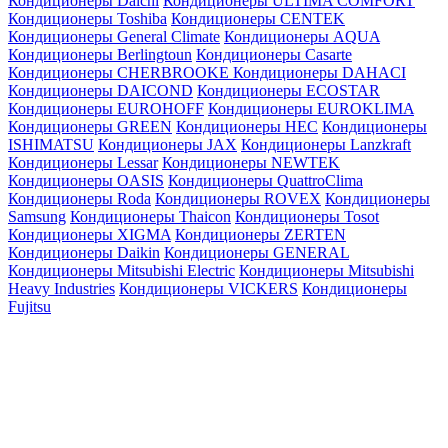
Кондиционеры Daichi
Кондиционеры ULTIMA COMFORT
Кондиционеры Toshiba
Кондиционеры CENTEK
Кондиционеры General Climate
Кондиционеры AQUA
Кондиционеры Berlingtoun
Кондиционеры Casarte
Кондиционеры CHERBROOKE
Кондиционеры DAHACI
Кондиционеры DAICOND
Кондиционеры ECOSTAR
Кондиционеры EUROHOFF
Кондиционеры EUROKLIMA
Кондиционеры GREEN
Кондиционеры HEC
Кондиционеры
ISHIMATSU
Кондиционеры JAX
Кондиционеры Lanzkraft
Кондиционеры Lessar
Кондиционеры NEWTEK
Кондиционеры OASIS
Кондиционеры QuattroClima
Кондиционеры Roda
Кондиционеры ROVEX
Кондиционеры
Samsung
Кондиционеры Thaicon
Кондиционеры Tosot
Кондиционеры XIGMA
Кондиционеры ZERTEN
Кондиционеры Daikin
Кондиционеры GENERAL
Кондиционеры Mitsubishi Electric
Кондиционеры Mitsubishi
Heavy Industries
Кондиционеры VICKERS
Кондиционеры
Fujitsu