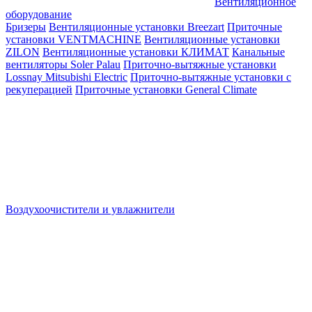
Вентиляционное
оборудование
Бризеры
Вентиляционные установки Breezart
Приточные
установки VENTMACHINE
Вентиляционные установки
ZILON
Вентиляционные установки КЛИМАТ
Канальные
вентиляторы Soler Palau
Приточно-вытяжные установки
Lossnay Mitsubishi Electric
Приточно-вытяжные установки с
рекуперацией
Приточные установки General Climate
Воздухоочистители и увлажнители