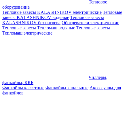
Тепловое
оборудование
Тепловые завесы KALASHNIKOV электрические
Тепловые
завесы KALASHNIKOV водяные
Тепловые завесы
KALASHNIKOV без нагрева
Обогреватели электрические
Тепловые завесы Тепломаш водяные
Тепловые завесы
Тепломаш электрические
Чиллеры,
фанкойлы, ККБ
Фанкойлы кассетные
Фанкойлы канальные
Аксессуары для
фанкойлов