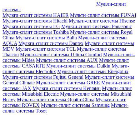
Мульти-сплит
системы
Мульти-сплит системы HAIER
Мульти-сплит системы FUNAI
Мульти-сплит системы Hitachi
Мульти-сплит системы Hisense
Мульти-сплит системы LG
Мульти-сплит системы Panasonic
Мульти-сплит системы Toshiba
Мульти-сплит системы Royal
Clima
Мульти-сплит системы Ballu
Мульти-сплит системы
AQUA
Мульти-сплит системы Dantex
Мульти-сплит системы
MDV
Мульти-сплит системы TCL
Мульти-сплит системы
Thaicon
Мульти-сплит системы Ultima Comfort
Мульти-сплит-
системы MIdea
Мульти-сплит системы AUX
Мульти-сплит
системы CASARTE
Мульти-сплит системы Daikin
Мульти-
сплит системы Electrolux
Мульти-сплит системы Energolux
Мульти-сплит системы Fujitsu General
Мульти-сплит системы
General Climate
Мульти-сплит системы GREE
Мульти-сплит
системы JAX
Мульти-сплит системы Kentatsu
Мульти-сплит
системы Mitsubishi Electric
Мульти-сплит системы Mitsubishi
Heavy
Мульти-сплит системы QuattroClima
Мульти-сплит
системы ROVEX
Мульти-сплит системы Samsung
Мульти-
сплит системы Tosot